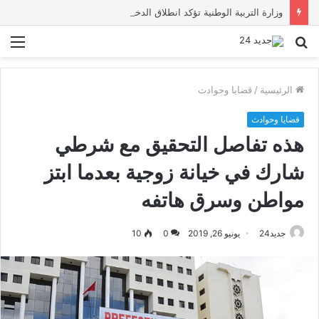
وزارة التربية الوطنية تؤكد انطلاق الدخول المدرسي 2026-2027 في موعده الرسمي
بحث
الق
عن
الرئيسية
/
قضايا وحوادث
قضايا وحوادث
هذه تفاصل التحقيق مع شرطي
شارك في خيانة زوجية بعدما ابتز
مواطن وسرق هاتفه
جديد24
يونيو 26, 2019
0
10