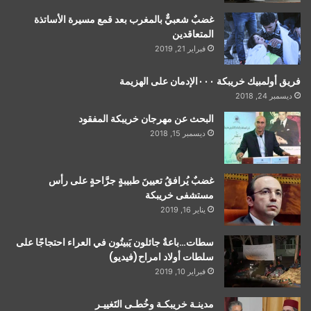
غضبٌ شعبيٌّ بالمغرب بعد قمع مسيرة الأساتذة
المتعاقدين
فبراير 21, 2019
فريق أولمبيك خريبكة ٠٠٠الإدمان على الهزيمة
ديسمبر 24, 2018
البحث عن مهرجان خريبكة المفقود
ديسمبر 15, 2018
غضبٌ يُرافقُ تعيينَ طبيبةٍ جرَّاحةٍ على رأس
مستشفى خريبكة
يناير 16, 2019
سطات…باعةٌ جائلون يَبيتُون في العراء احتجاجًا على
سلطات أولاد امراح(فيديو)
فبراير 10, 2019
مدينـة خريبكـة وخُطـى التَغييـر