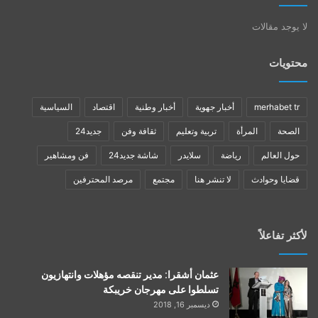
لا يوجد مقالات
محتويات
merhabet tr
أخبار جهوية
أخبار وطنية
اقتصاد
السياسية
الصحة
المرأة
تربية وتعليم
ثقافة وفن
جديد24
حول العالم
رياضة
سلايدر
شاشة جديد24
فن ومشاهير
قضايا وحوادث
لا تنشر هنا
مجتمع
مرصد المحترفين
لأكثر تفاعلاً
عثمان أشقرا: مدير تنقصه مؤهلات وانتهازيون
تسلطوا على مهرجان خريبكة
ديسمبر 16, 2018