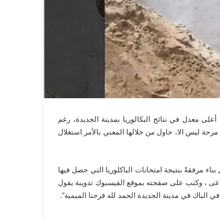
معدل في نتائج البكالوريا بمدينة الجديدة، رغم
مزحة ليس الا، حاول من خلالها المعني بالأمر استغلال
ناء مرفقةً بنتيجة امتحانات الباكلوريا التي حصل فيها
دة و الذي بلغ 18.43، كما سبق ان ادعى ، وكتب على صفحته بموقع الفيسبوك تدوينة يقول
ي الباك في مدينة الجديدة الحمد لله فرحنا الميمية”.