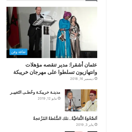
ثقافة وفن
عثمان أشقرا: مدير تنقصه مؤهلات
وانتهازيون تسلطوا على مهرجان خريبكة
ديسمبر 16, 2018
مدينـة خريبكـة وخُطـى التَغييـر
مايو 12, 2019
اَلصَّحْوَةُ الثَّقافيَّةُ…تلك السُّلطةُ المُزْعجةُ
يناير 3, 2019