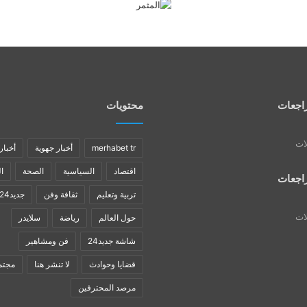
اجعات
محتويات
لات
merhabet tr
أخبار جهوية
أخبار
اقتصاد
السياسية
الصحة
ا
اجعات
تربية وتعليم
ثقافة وفن
جديد24
لات
حول العالم
رياضة
سلايدر
شاشة جديد24
فن ومشاهير
قضايا وحوادث
لا تنشر هنا
مجتم
مرصد المحترفين