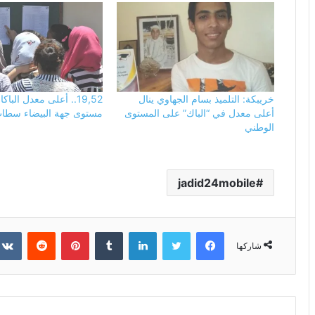
خريبكة: التلميذ بسام الجهاوي ينال
19,52.. أعلى معدل الباك
أعلى معدل في “الباك” على المستوى
مستوى جهة البيضاء سطا
الوطني
jadid24mobile
فيسبوك
تويتر
لينكدإن
بينتيريست
شاركها