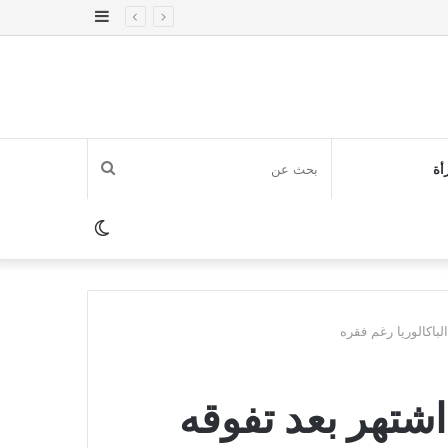
إضافة
عمود
جانبي
بحث
أة
عن
الوضع
المظلم
لباكالوريا رغم فقره
اشتهر بعد تفوقه