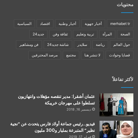
محتويات
merhabet tr
أخبار جهوية
أخبار وطنية
اقتصاد
السياسية
الصحة
المرأة
تربية وتعليم
ثقافة وفن
جديد24
حول العالم
رياضة
سلايدر
شاشة جديد24
فن ومشاهير
قضايا وحوادث
لا تنشر هنا
مجتمع
مرصد المحترفين
لأكثر تفاعلاً
عثمان أشقرا: مدير تنقصه مؤهلات وانتهازيون
تسلطوا على مهرجان خريبكة
ديسمبر 16, 2018
فيديو…رئيس جماعة أولاد فارس يتحدث عن “نجية
نظير” المتبرعة بمليار و300 مليون
فبراير 17, 2019