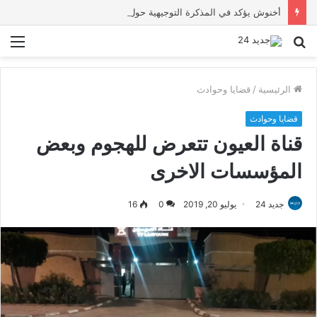
أخنوش يؤكد في المذكرة التوجيهية حول ميزانية 2027 أن ثوابت العدالة الاجتماعية والمجالية خيار استراتيجي للبلاد
بحث
الق
عن
الرئيسية
/
قضايا وحوادث
قضايا وحوادث
قناة العيون تتعرض للهجوم وبعض
المؤسسات الاخرى
جديد 24
يوليو 20, 2019
0
16