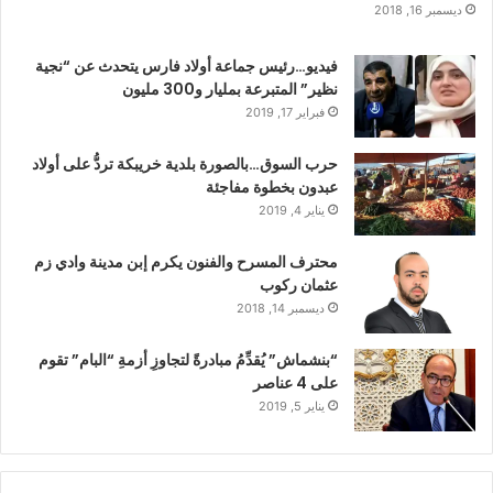
ديسمبر 16, 2018
فيديو…رئيس جماعة أولاد فارس يتحدث عن “نجية
نظير” المتبرعة بمليار و300 مليون
فبراير 17, 2019
حرب السوق…بالصورة بلدية خريبكة تردُّ على أولاد
عبدون بخطوة مفاجئة
يناير 4, 2019
محترف المسرح والفنون يكرم إبن مدينة وادي زم
عثمان ركوب
ديسمبر 14, 2018
“بنشماش” يُقدِّمُ مبادرةً لتجاوزِ أزمةِ “البام” تقوم
على 4 عناصر
يناير 5, 2019