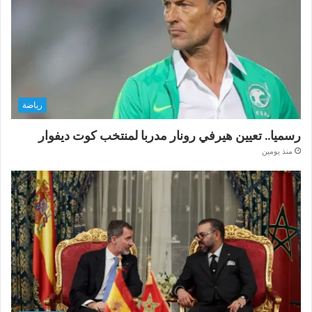
رياضة
رسميا.. تعيين هيرفي رونار مدربا لمنتخب كوت ديفوار
منذ يومين