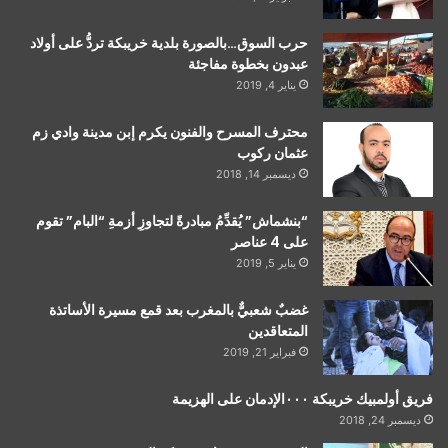
حرب السوق…بالصورة بلدية خريبكة تردُّ على أولاد
عبدون بخطوة مفاجئة
يناير 4, 2019
محترف المسرح والفنون يكرم إبن مدينة وادي زم
عثمان ركوب
ديسمبر 14, 2018
“بنشماش” يُقدِّمُ مبادرةً لتجاوزِ أزمةِ “البام” تقوم
على 4 عناصر
يناير 5, 2019
غضبٌ شعبيٌّ بالمغرب بعد قمع مسيرة الأساتذة
المتعاقدين
فبراير 21, 2019
فريق أولمبيك خريبكة ٠٠٠الإدمان على الهزيمة
ديسمبر 24, 2018