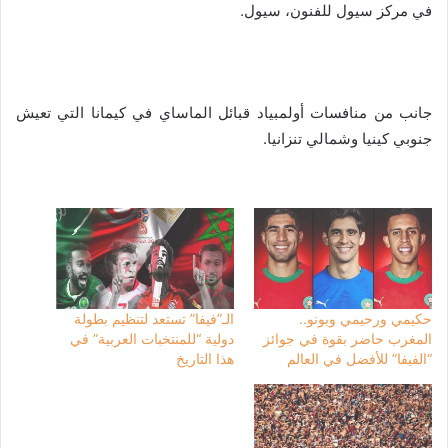
في مركز سيول للفنون، سيول.
جانب من منافسات أولمبياد قبائل الماساي في كيمانا التي تعيش
جنوبي كينيا وشمالي تنزانيا.
حكيمي ورحيمي وبونو..
الـ”فيفا” تستعد لتنظيم بطولة
المغرب حاضر بقوة في جوائز
دولية “للمنتخبات العربية” في
“الفيفا” للأفضل في العالم
هذا التاريخ