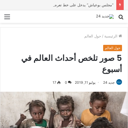
“مجلس بوعياش” يدخل على خط تعرض شاب لتهديد من فرد القوات العمومية
بحث
الق
عن
الرئيسية
/
حول العالم
حول العالم
5 صور تلخص أحداث العالم في
أسبوع
جديد 24
يوليو 11, 2019
0
17