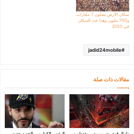
سكان الأرض يصلون 7 مليارات
و700 مليون وهذا عدد السكان
في 2050
jadid24mobile
مقالات ذات صلة
زلزال قوي يضرب مصر وعددا من
الرئيس الكولومبي الجديد يعتزم