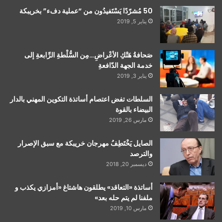
50 مُشرّدًا يَسْتَفيدُون من “عملية دفء” بخريبكة
يناير 5, 2019
صَحافةُ هَتْكِ الأعْراضِ…مِن السُّلْطةِ الرِّابعةِ إلى
خدمة الجهة الدّافعةِ
يناير 3, 2019
السلطات تفض اعتصام أساتذة التكوين المهني بالدار
البيضاء بالقوة
مارس 26, 2019
الصايل يَخْتَطِفُ مهرجان خريبكة مع سبق الإصرار
والترصد
ديسمبر 20, 2018
أساتذة «التعاقد» يطلقون هاشتاغ «أمزازي يكذب و
ملفنا لم يتم حله بعد»
مارس 10, 2019