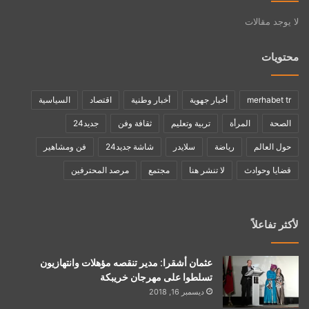
لا يوجد مقالات
محتويات
merhabet tr
أخبار جهوية
أخبار وطنية
اقتصاد
السياسية
الصحة
المرأة
تربية وتعليم
ثقافة وفن
جديد24
حول العالم
رياضة
سلايدر
شاشة جديد24
فن ومشاهير
قضايا وحوادث
لا تنشر هنا
مجتمع
مرصد المحترفين
لأكثر تفاعلاً
عثمان أشقرا: مدير تنقصه مؤهلات وانتهازيون
تسلطوا على مهرجان خريبكة
ديسمبر 16, 2018