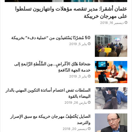
عثمان أشقرا: مدير تنقصه مؤهلات وانتهازيون تسلطوا
على مهرجان خريبكة
ديسمبر 16, 2018
50 مُشرّدًا يَسْتَفيدُون من “عملية دفء” بخريبكة
يناير 5, 2019
صَحافةُ هَتْكِ الأعْراضِ…مِن السُّلْطةِ الرِّابعةِ إلى
خدمة الجهة الدّافعةِ
يناير 3, 2019
السلطات تفض اعتصام أساتذة التكوين المهني بالدار
البيضاء بالقوة
مارس 26, 2019
الصايل يَخْتَطِفُ مهرجان خريبكة مع سبق الإصرار
والترصد
ديسمبر 20, 2018