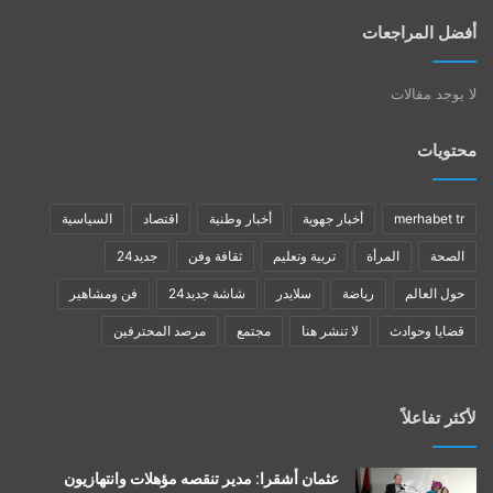
أفضل المراجعات
لا يوجد مقالات
محتويات
merhabet tr
أخبار جهوية
أخبار وطنية
اقتصاد
السياسية
الصحة
المرأة
تربية وتعليم
ثقافة وفن
جديد24
حول العالم
رياضة
سلايدر
شاشة جديد24
فن ومشاهير
قضايا وحوادث
لا تنشر هنا
مجتمع
مرصد المحترفين
لأكثر تفاعلاً
عثمان أشقرا: مدير تنقصه مؤهلات وانتهازيون