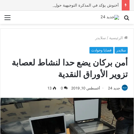
أخنوش يؤكد في المذكرة التوجيهية حول ميزانية 2027 أن ثوابت العدالة الاجتماعية والمجالية خيار استراتيجي للبلاد
بحث
الق
عن
الرئيسية
/
سلايدر
سلايدر
قضايا وحوادث
أمن بركان يضع حدا لنشاط لعصابة
تزوير الأوراق النقدية
جديد 24
أغسطس 10, 2019
0
13