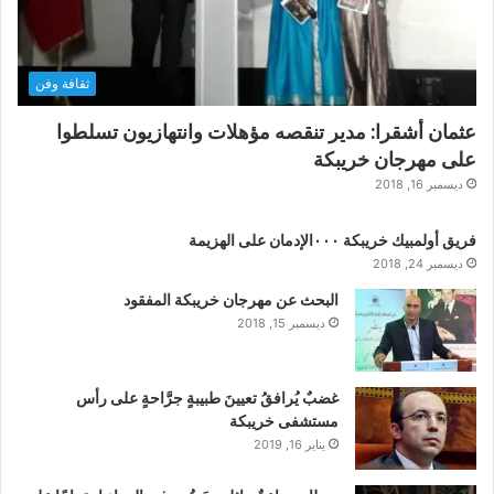
ثقافة وفن
عثمان أشقرا: مدير تنقصه مؤهلات وانتهازيون تسلطوا
على مهرجان خريبكة
ديسمبر 16, 2018
فريق أولمبيك خريبكة ٠٠٠الإدمان على الهزيمة
ديسمبر 24, 2018
البحث عن مهرجان خريبكة المفقود
ديسمبر 15, 2018
غضبٌ يُرافقُ تعيينَ طبيبةٍ جرَّاحةٍ على رأس
مستشفى خريبكة
يناير 16, 2019