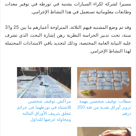
مسيرا لشركة لكراء السيارات يشتبه في تورطه في توفير معدات
وطابعات معلوماتية تستعمل في هذا النشاط الإجرامي.
وقد تم وضع المشتبه فيهم الثلاثة، المتراوحة أعمارهم ما بين 25 و31
سنة، تحت تدبير الحراسة النظرية رهن إشارة البحث الذي تشرف
عليه النيابة العامة المختصة، وذلك لتحديد باقي الامتدادات المحتملة
لهذا النشاط الإجرامي.
سطات: توقيف شخصين بتهمة
مراكش..توقيف شخصين
تزوير أوراق نقدية من فئة 200
للاشتباه في تورطهما في جرائم
درهم
تتعلق بتزييف الأوراق المالية
ومحاولة عرضها للتداول