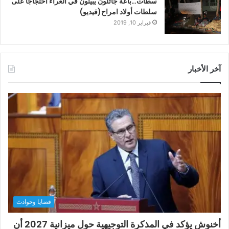
سطات…باعةٌ جائلون يَبيتُون في العراء احتجاجًا على
سلطات أولاد امراح(فيديو)
فبراير 10, 2019
آخر الأخبار
قضايا وحوادث
أخنوش يؤكد في المذكرة التوجيهية حول ميزانية 2027 أن