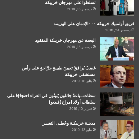
تسلطوا على مهرجان خريبكة
ديسمبر 16, 2018
فريق أولمبيك خريبكة ٠٠٠الإدمان على الهزيمة
ديسمبر 24, 2018
البحث عن مهرجان خريبكة المفقود
ديسمبر 15, 2018
غضبٌ يُرافقُ تعيينَ طبيبةٍ جرَّاحةٍ على رأس
مستشفى خريبكة
يناير 16, 2019
سطات…باعةٌ جائلون يَبيتُون في العراء احتجاجًا على
سلطات أولاد امراح(فيديو)
فبراير 10, 2019
مدينـة خريبكـة وخُطـى التَغييـر
مايو 12, 2019