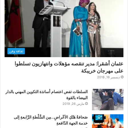
ثقافة وفن
عثمان أشقرا: مدير تنقصه مؤهلات وانتهازيون تسلطوا
على مهرجان خريبكة
ديسمبر 16, 2018
السلطات تفض اعتصام أساتذة التكوين المهني بالدار
البيضاء بالقوة
مارس 26, 2019
صَحافةُ هَتْكِ الأعْراضِ…مِن السُّلْطةِ الرِّابعةِ إلى
خدمة الجهة الدّافعةِ