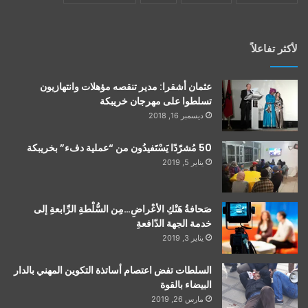
لأكثر تفاعلاً
عثمان أشقرا: مدير تنقصه مؤهلات وانتهازيون
تسلطوا على مهرجان خريبكة
ديسمبر 16, 2018
50 مُشرّدًا يَسْتَفيدُون من “عملية دفء” بخريبكة
يناير 5, 2019
صَحافةُ هَتْكِ الأعْراضِ…مِن السُّلْطةِ الرِّابعةِ إلى
خدمة الجهة الدّافعةِ
يناير 3, 2019
السلطات تفض اعتصام أساتذة التكوين المهني بالدار
البيضاء بالقوة
مارس 26, 2019