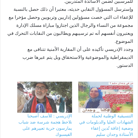
للمرسبين لضمن الأساتذة المتدربين.
وإسترسل المسؤول النقابي حديثه، معتبرا أن ذلك حصل بالنسبة
للإعفاء ات التي خصت مسؤولين إداريين وتربويين وحصل مؤخرا مع
مجموعة من النساء والرجال الذين اجتازوا مباراة مسلك الإدارة
ويعتبرون أنفسهم أنه تم ترسيبهم ويطالبون من النقابات التحرك في
الموضوع.
وجدد الإدريسي تأكيده على أن المقاربة الأمنية تتنافى مع
الديمقراطية والموضوعية والاستحقاق وبل يتم عبرها ضرب
الدستور.
التنسيقية الوطنية لحملة
الإدريسي : للأسف أصبحنا
الشهادات العليا والدبلومات في
نلاحظ هجمة شرسة ضد شباب
وضعية إعاقة تُدين إعفاء
يمارسون حرية تعبيرهم على
الأستاذة وجدان سليم
الفيسبوك