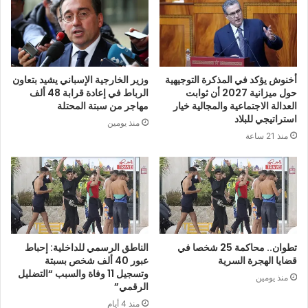
أخنوش يؤكد في المذكرة التوجيهية
وزير الخارجية الإسباني يشيد بتعاون
حول ميزانية 2027 أن ثوابت
الرباط في إعادة قرابة 48 ألف
العدالة الاجتماعية والمجالية خيار
مهاجر من سبتة المحتلة
استراتيجي للبلاد
منذ يومين
منذ 21 ساعة
تطوان.. محاكمة 25 شخصا في
الناطق الرسمي للداخلية: إحباط
قضايا الهجرة السرية
عبور 40 ألف شخص بسبتة
وتسجيل 11 وفاة والسبب “التضليل
منذ يومين
الرقمي”
منذ 4 أيام