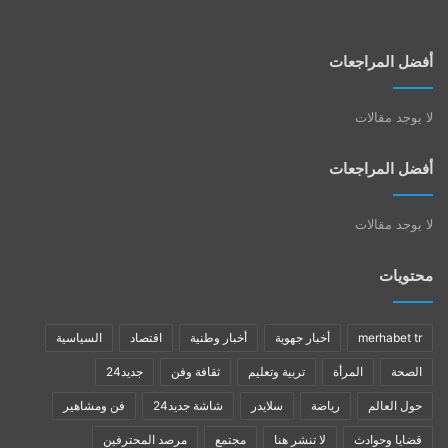
أفضل المراجعات
لا يوجد مقالات
أفضل المراجعات
لا يوجد مقالات
محتويات
merhabet tr
أخبار جهوية
أخبار وطنية
اقتصاد
السياسية
الصحة
المرأة
تربية وتعليم
ثقافة وفن
جديد24
حول العالم
رياضة
سلايدر
شاشة جديد24
فن ومشاهير
قضايا وحوادث
لا تنشر هنا
مجتمع
مرصد المحترفين