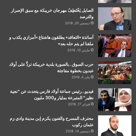
الصايل يَخْتَطِفُ مهرجان خريبكة مع سبق الإصرار
والترصد
ديسمبر 20, 2018
أساتذة «التعاقد» يطلقون هاشتاغ «أمزازي يكذب و
ملفنا لم يتم حله بعد»
مارس 10, 2019
حرب السوق…بالصورة بلدية خريبكة تردُّ على أولاد
عبدون بخطوة مفاجئة
يناير 4, 2019
فيديو…رئيس جماعة أولاد فارس يتحدث عن “نجية
نظير” المتبرعة بمليار و300 مليون
فبراير 17, 2019
محترف المسرح والفنون يكرم إبن مدينة وادي زم
عثمان ركوب
ديسمبر 14, 2018