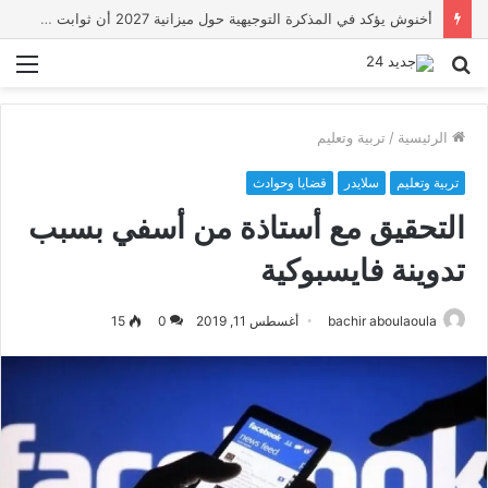
أخنوش يؤكد في المذكرة التوجيهية حول ميزانية 2027 أن ثوابت العدالة الاجتماعية والمجالية خيار استراتيجي للبلاد
بحث
الق
عن
الرئيسية
/
تربية وتعليم
تربية وتعليم
سلايدر
قضايا وحوادث
التحقيق مع أستاذة من أسفي بسبب
تدوينة فايسبوكية
bachir aboulaoula
أغسطس 11, 2019
0
15