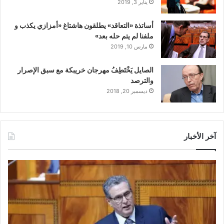
يناير 3, 2019
أساتذة «التعاقد» يطلقون هاشتاغ «أمزازي يكذب و
ملفنا لم يتم حله بعد»
مارس 10, 2019
الصايل يَخْتَطِفُ مهرجان خريبكة مع سبق الإصرار
والترصد
ديسمبر 20, 2018
آخر الأخبار