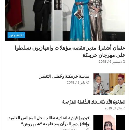
ثقافة وفن
عثمان أشقرا: مدير تنقصه مؤهلات وانتهازيون تسلطوا
على مهرجان خريبكة
ديسمبر 16, 2018
مدينـة خريبكـة وخُطـى التَغييـر
مايو 12, 2019
اَلصَّحْوَةُ الثَّقافيَّةُ…تلك السُّلطةُ المُزْعجةُ
يناير 3, 2019
فيديو | قيادية اتحادية تطالب بحل المجالس العلمية
وإغلاق دور القرآن بعد فاجعة “شمهروش”
ديسمبر 24, 2018