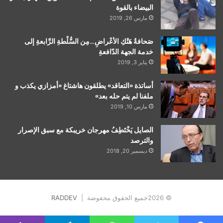
البيضاء بالقوة
مارس 26, 2019
صَحافةُ هَتْكِ الأعْراضِ…مِن السُّلْطةِ الرِّابعةِ إلى
خدمة الجهة الدّافعةِ
يناير 3, 2019
أساتذة «التعاقد» يطلقون هاشتاغ «أمزازي يكذب و
ملفنا لم يتم حله بعد»
مارس 10, 2019
الصايل يَخْتَطِفُ مهرجان خريبكة مع سبق الإصرار
والترصد
ديسمبر 20, 2018
© 2026جميع الحقوق محفوضة |
RADDEV