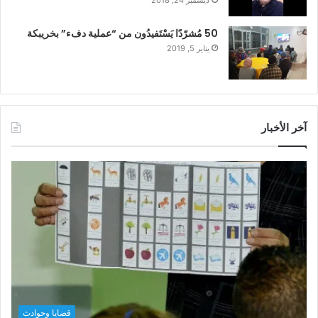
50 مُشرّدًا يَسْتَفيدُون من “عملية دفء” بخريبكة
يناير 5, 2019
آخر الأخبار
قضايا وحوادث