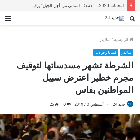
انتخابات 2026.. “الائتلاف المدني من أجل الجبل” يرفع عشرة مطالب أمام الأحزاب لإنصاف المناطق الجبلية
بحث
الق
عن
الرئيسية
/
سلايدر
سلايدر
قضايا وحوادث
الشرطة تشهر مسدساتها لتوقيف
مجرم خطير اعترض سبيل
المواطنين بفاس
جديد 24
أغسطس 10, 2019
0
25