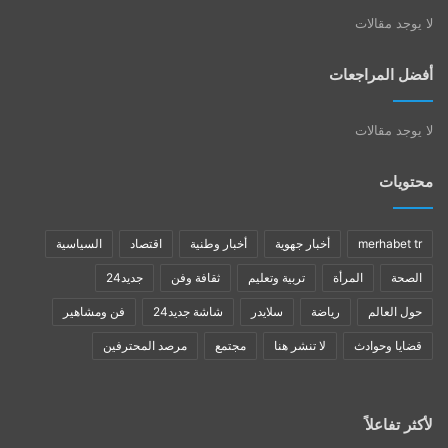
لا يوجد مقالات
أفضل المراجعات
لا يوجد مقالات
محتويات
merhabet tr
أخبار جهوية
أخبار وطنية
اقتصاد
السياسية
الصحة
المرأة
تربية وتعليم
ثقافة وفن
جديد24
حول العالم
رياضة
سلايدر
شاشة جديد24
فن ومشاهير
قضايا وحوادث
لا تنشر هنا
مجتمع
مرصد المحترفين
لأكثر تفاعلاً