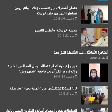
عثمان أشقرا: مدير تنقصه مؤهلات وانتهازيون
تسلطوا على مهرجان خريبكة
ديسمبر 16, 2018
مدينـة خريبكـة وخُطـى التَغييـر
مايو 12, 2019
اَلصَّحْوَةُ الثَّقافيَّةُ…تلك السُّلطةُ المُزْعجةُ
يناير 3, 2019
فيديو | قيادية اتحادية تطالب بحل المجالس العلمية
وإغلاق دور القرآن بعد فاجعة “شمهروش”
ديسمبر 24, 2018
50 مُشرّدًا يَسْتَفيدُون من “عملية دفء” بخريبكة
يناير 5, 2019
السلطات تفض اعتصام أساتذة التكوين المهني بالدار