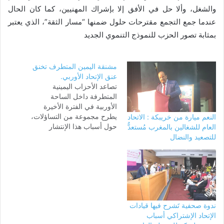
والشغل، وألا حل في الأفق إلا بإشراك المهنيين، كما كان الحال
عندما جمع التجمع مقترحات حلول ضمنها “مسار الثقة”، الذي يعتبر
بمثابة تصور الحزب للنموذج التنموي الجديد
مشنقة اليمين المتطرف تخنق
عنق الإتحاد الأوربي.
تصاعد الأحزاب اليمينية
المتطرفة داخل الساحة
الأوربية في الفترة الأخيرة
يطرح مجموعة من التساؤلات،
النعم ميارة من خريبكة : الاتحاد
حول أسباب هذا الإنتشار
العام للشغالين بالمغرب مُستعدٌّ
المتزايد لهذه الأحزاب التي تهدد
للتصعيد والنضال
الوحدة الأوربية . فإذا عدنا إلى
مبادئ هذه الأحزاب المتطرفة
نجدها تتشابه فيما بينها خاصة
عندما يتعلق الأمر بالعداء
للمهاجرين، والمسلمين بشكل
خاص ودعوتهم إلى الحد من…
ندوة صحفية تَشرح فيها قيادات
الإتحاد الإشتراكي أسباب