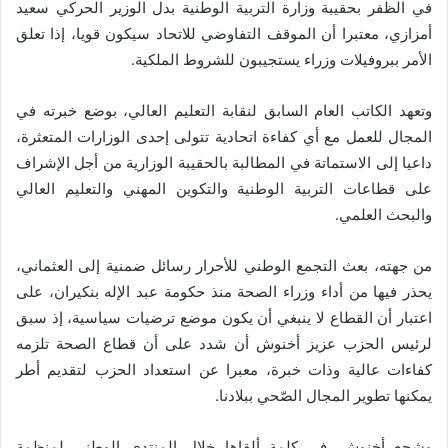
في الظفر بحقيبة وزارة التربية الوطنية بدل الوزير الحركي سعيد
أمزازي، معتبرا أن الموقف التفاوضي للاتحاد سيكون قويا، إذا تعلق
الأمر ببروفيلات وزراء يستجيبون للشروط الملكية.
وتعهد الكاتب العام السابق لنقابة التعليم العالي، بوضع خبرته في
المجال للعمل مع أي كفاءة اتحادية تتولى إحدى الوزارات المتعثرة،
داعيا إلى الاستماتة في المطالبة بالحقيبة الوزارية من أجل الإشراف
على قطاعات التربية الوطنية والتكوين المهني والتعليم العالي
والبحث العلمي.
من جهته، بعث التجمع الوطني للأحرار رسائل ضمنية إلى العثماني،
يحذر فيها من أداء وزراء الصحة منذ حكومة عبد الإله بنكيران، على
اعتبار أن القطاع لا ينبغي أن يكون موضع ترضيات سياسية، إذ سبق
لرئيس الحزب عزيز أخنوش أن شدد على أن قطاع الصحة تلزمه
كفاءات عالية وذات خبرة، معبرا عن استعداد الحزب لتقديم أطر
يمكنها تطوير المجال الصّحي ببلادنا.
وشجع أخنوش، في كلمة ألقاها خلال المنتدى الوطني لمنظمة