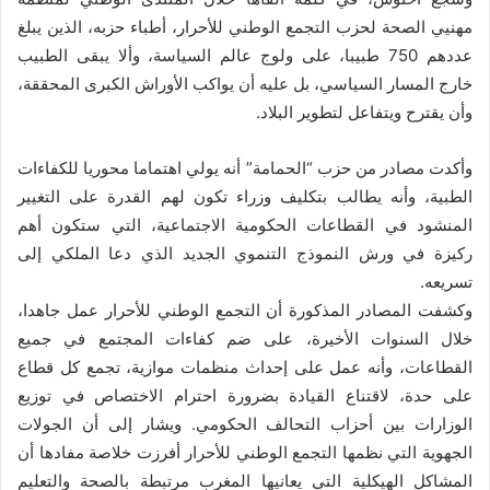
مهنيي الصحة لحزب التجمع الوطني للأحرار، أطباء حزبه، الذين يبلغ
عددهم 750 طبيبا، على ولوج عالم السياسة، وألا يبقى الطبيب
خارج المسار السياسي، بل عليه أن يواكب الأوراش الكبرى المحققة،
وأن يقترح ويتفاعل لتطوير البلاد.
وأكدت مصادر من حزب “الحمامة” أنه يولي اهتماما محوريا للكفاءات
الطبية، وأنه يطالب بتكليف وزراء تكون لهم القدرة على التغيير
المنشود في القطاعات الحكومية الاجتماعية، التي ستكون أهم
ركيزة في ورش النموذج التنموي الجديد الذي دعا الملكي إلى
تسريعه.
وكشفت المصادر المذكورة أن التجمع الوطني للأحرار عمل جاهدا،
خلال السنوات الأخيرة، على ضم كفاءات المجتمع في جميع
القطاعات، وأنه عمل على إحداث منظمات موازية، تجمع كل قطاع
على حدة، لاقتناع القيادة بضرورة احترام الاختصاص في توزيع
الوزارات بين أحزاب التحالف الحكومي. ويشار إلى أن الجولات
الجهوية التي نظمها التجمع الوطني للأحرار أفرزت خلاصة مفادها أن
المشاكل الهيكلية التي يعانيها المغرب مرتبطة بالصحة والتعليم