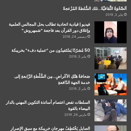
اَلصَّحْوَةُ الثَّقافيَّةُ…تلك السُّلطةُ المُزْعجةُ
يناير 3, 2019
فيديو | قيادية اتحادية تطالب بحل المجالس العلمية
وإغلاق دور القرآن بعد فاجعة “شمهروش”
ديسمبر 24, 2018
50 مُشرّدًا يَسْتَفيدُون من “عملية دفء” بخريبكة
يناير 5, 2019
صَحافةُ هَتْكِ الأعْراضِ…مِن السُّلْطةِ الرِّابعةِ إلى
خدمة الجهة الدّافعةِ
يناير 3, 2019
السلطات تفض اعتصام أساتذة التكوين المهني بالدار
البيضاء بالقوة
مارس 26, 2019
الصايل يَخْتَطِفُ مهرجان خريبكة مع سبق الإصرار