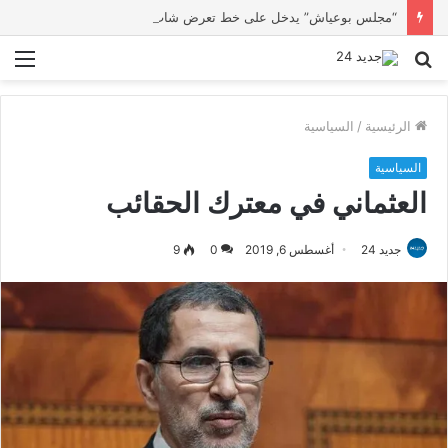
“مجلس بوعياش” يدخل على خط تعرض شاب لتهديد من فرد القوات العمومية
بحث
الق
عن
الرئيسية
/
السياسية
السياسية
العثماني في معترك الحقائب
جديد 24
أغسطس 6, 2019
0
9