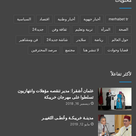
محتويات
merhabet tr
أخبار جهوية
أخبار وطنية
اقتصاد
السياسية
الصحة
المرأة
تربية وتعليم
ثقافة وفن
جديد24
حول العالم
رياضة
سلايدر
شاشة جديد24
فن ومشاهير
قضايا وحوادث
لا تنشر هنا
مجتمع
مرصد المحترفين
لأكثر تفاعلاً
عثمان أشقرا: مدير تنقصه مؤهلات وانتهازيون
تسلطوا على مهرجان خريبكة
ديسمبر 16, 2018
مدينـة خريبكـة وخُطـى التَغييـر
مايو 12, 2019