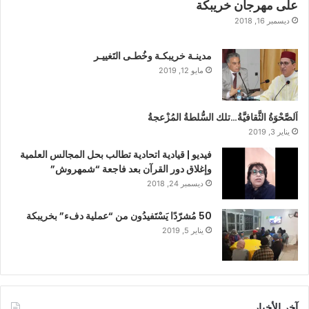
على مهرجان خريبكة
ديسمبر 16, 2018
مدينـة خريبكـة وخُطـى التَغييـر
مايو 12, 2019
اَلصَّحْوَةُ الثَّقافيَّةُ…تلك السُّلطةُ المُزْعجةُ
يناير 3, 2019
فيديو | قيادية اتحادية تطالب بحل المجالس العلمية
وإغلاق دور القرآن بعد فاجعة “شمهروش”
ديسمبر 24, 2018
50 مُشرّدًا يَسْتَفيدُون من “عملية دفء” بخريبكة
يناير 5, 2019
آخر الأخبار