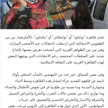
تعتبر ظاهرة “بوجلود” أو “بولبطاين” أو “بيلماون” بالأمازيغية، من بين
الطقوس الاحتفالية التي ارتبطت باحتفالات عيد الأضحى المبارك،
وهي من بين الظواهر الغريبة التي أصبحت تفرض نفسها بإلحاح
شديد على السلطات المختصة، رغم الانتقادات التي يوجهها البعض
لهذه الظاهرة الغريبة على الثقافة الإسلامية.
وفي نفس السياق، عبر عدد من المهتمين بالشأن المحلي بأولاد
تايمة عن قلقهم الشديد جراء انتشار هذه الظاهرة وسط أحياء
وشوارع المدينة وما تسببه من هلع وذعر في نفوس الأطفال والنساء،
وما يوازي ذلك من تفشي حالات الضرب والجرح واعتراض السبيل
والسرقة والابتزاز والتحرش الجنسي والتضييق على حريات
المواطنين، الأمر الذي حول هذه الظاهرة إلى كابوس مرعب يقض