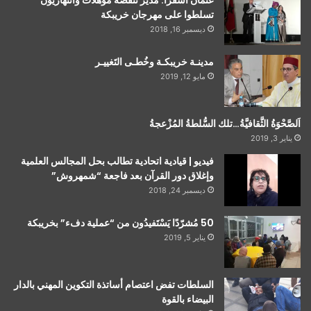
تسلطوا على مهرجان خريبكة
ديسمبر 16, 2018
مدينـة خريبكـة وخُطـى التَغييـر
مايو 12, 2019
اَلصَّحْوَةُ الثَّقافيَّةُ…تلك السُّلطةُ المُزْعجةُ
يناير 3, 2019
فيديو | قيادية اتحادية تطالب بحل المجالس العلمية
وإغلاق دور القرآن بعد فاجعة “شمهروش”
ديسمبر 24, 2018
50 مُشرّدًا يَسْتَفيدُون من “عملية دفء” بخريبكة
يناير 5, 2019
السلطات تفض اعتصام أساتذة التكوين المهني بالدار
البيضاء بالقوة