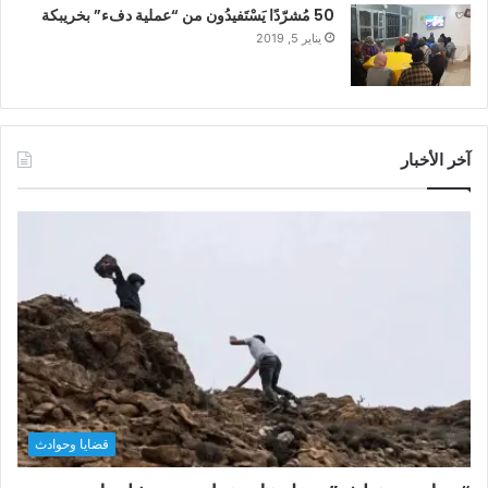
50 مُشرّدًا يَسْتَفيدُون من “عملية دفء” بخريبكة
يناير 5, 2019
آخر الأخبار
قضايا وحوادث