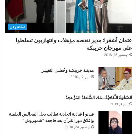
ثقافة وفن
عثمان أشقرا: مدير تنقصه مؤهلات وانتهازيون تسلطوا
على مهرجان خريبكة
ديسمبر 16, 2018
مدينـة خريبكـة وخُطـى التَغييـر
مايو 12, 2019
اَلصَّحْوَةُ الثَّقافيَّةُ…تلك السُّلطةُ المُزْعجةُ
يناير 3, 2019
فيديو | قيادية اتحادية تطالب بحل المجالس العلمية
وإغلاق دور القرآن بعد فاجعة “شمهروش”
ديسمبر 24, 2018