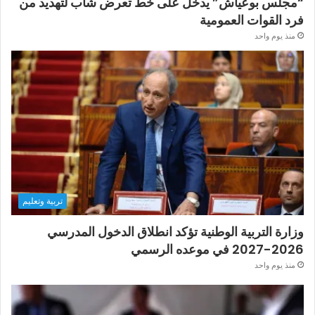
“مجلس بوعياش” يدخل على خط تعرض شاب لتهديد من
فرد القوات العمومية
منذ يوم واحد
تربية وتعليم
وزارة التربية الوطنية تؤكد انطلاق الدخول المدرسي
2026-2027 في موعده الرسمي
منذ يوم واحد