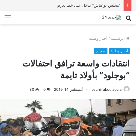
“مجلس بوعياش” يدخل على خط تعرض شاب لتهديد من فرد القوات العمومية
بحث
الق
عن
الرئيسية
/
أخبار وطنية
أخبار وطنية
سلايدر
انتقادات واسعة ترافق احتفالات
“بوجلود” بأولاد تايمة
bachir aboulaoula
أغسطس 14, 2019
0
30