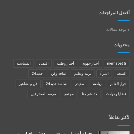
أفضل المراجعات
لا يوجد مقالات
محتويات
merhabet tr
أخبار جهوية
أخبار وطنية
اقتصاد
السياسية
الصحة
المرأة
تربية وتعليم
ثقافة وفن
جديد24
حول العالم
رياضة
سلايدر
شاشة جديد24
فن ومشاهير
قضايا وحوادث
لا تنشر هنا
مجتمع
مرصد المحترفين
لأكثر تفاعلاً
عثمان أشقرا: مدير تنقصه مؤهلات وانتهازيون