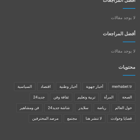
أفضل المراجعات
لا يوجد مقالات
أفضل المراجعات
لا يوجد مقالات
محتويات
merhabet tr
أخبار جهوية
أخبار وطنية
اقتصاد
السياسية
الصحة
المرأة
تربية وتعليم
ثقافة وفن
جديد24
حول العالم
رياضة
سلايدر
شاشة جديد24
فن ومشاهير
قضايا وحوادث
لا تنشر هنا
مجتمع
مرصد المحترفين