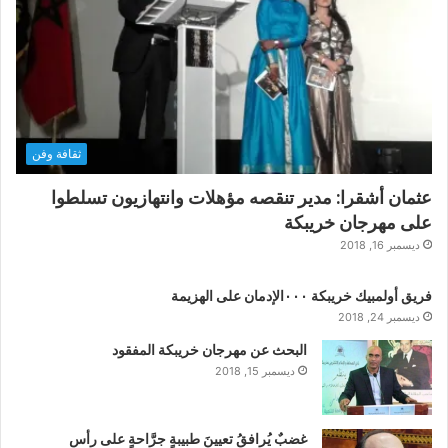
ثقافة وفن
عثمان أشقرا: مدير تنقصه مؤهلات وانتهازيون تسلطوا
على مهرجان خريبكة
ديسمبر 16, 2018
فريق أولمبيك خريبكة ٠٠٠الإدمان على الهزيمة
ديسمبر 24, 2018
البحث عن مهرجان خريبكة المفقود
ديسمبر 15, 2018
غضبٌ يُرافقُ تعيينَ طبيبةٍ جرَّاحةٍ على رأس