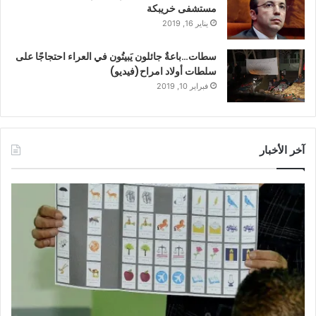
مستشفى خريبكة
يناير 16, 2019
سطات…باعةٌ جائلون يَبيتُون في العراء احتجاجًا على
سلطات أولاد امراح(فيديو)
فبراير 10, 2019
آخر الأخبار