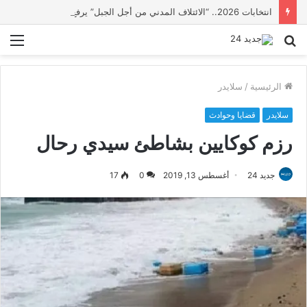
انتخابات 2026.. “الائتلاف المدني من أجل الجبل” يرفع عشرة مطالب أمام الأحزاب لإنصاف المناطق الجبلية
بحث
الق
عن
الرئيسية
/
سلايدر
سلايدر
قضايا وحوادث
رزم كوكايين بشاطئ سيدي رحال
جديد 24
أغسطس 13, 2019
0
17