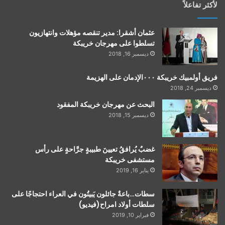
لأكثر تفاعلاً
عثمان أشقرا: مدير تنقصه مؤهلات وانتهازيون
تسلطوا على مهرجان خريبكة
ديسمبر 16, 2018
فريق أولمبيك خريبكة ٠٠٠الإدمان على الهزيمة
ديسمبر 24, 2018
البحث عن مهرجان خريبكة المفقود
ديسمبر 15, 2018
غضبٌ يُرافقُ تعيينَ طبيبةٍ جرَّاحةٍ على رأس
مستشفى خريبكة
يناير 16, 2019
سطات…باعةٌ جائلون يَبيتُون في العراء احتجاجًا على
سلطات أولاد امراح(فيديو)
فبراير 10, 2019