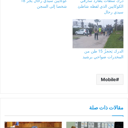
درك سطات يطارد سارقي
كوكايين سيدي رحال يجر 18
الكوكايين الذي لفظه شاطئ
شخصا إلى السجن
سيدي رحال
الدرك يَحجزُ 15 طن من
المخدرات ضواحي برشيد
Mobile
مقالات ذات صلة