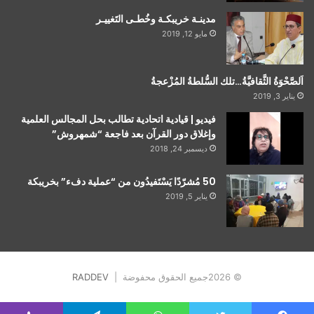
مدينـة خريبكـة وخُطـى التَغييـر
مايو 12, 2019
اَلصَّحْوَةُ الثَّقافيَّةُ…تلك السُّلطةُ المُزْعجةُ
يناير 3, 2019
فيديو | قيادية اتحادية تطالب بحل المجالس العلمية
وإغلاق دور القرآن بعد فاجعة “شمهروش”
ديسمبر 24, 2018
50 مُشرّدًا يَسْتَفيدُون من “عملية دفء” بخريبكة
يناير 5, 2019
© 2026جميع الحقوق محفوضة |
RADDEV