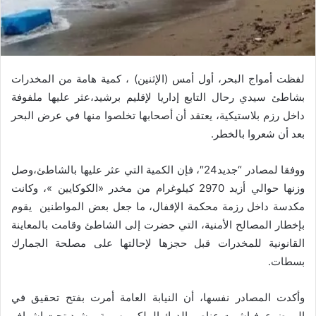
لفظت أمواج البحر، أول أمس (الإثنين) ، كمية هامة من المخدرات
بشاطئ سيدي رحال التابع إداريا لإقليم برشيد،عثر عليها ملفوفة
داخل رزم بلاستيكية، يعتقد أن أصحابها تخلصوا منها في عرض البحر
بعد أن شعروا بالخطر.
ووفقا لمصادر “جديد24″، فإن الكمية التي عثر عليها بالشاطئ،وصل
وزنها حوالي أزيد 2970 كيلوغرام من مخدر «الكوكايين »، وكانت
مكدسة داخل رزمة محكمة الإقفال، ما جعل بعض المواطنين يقوم
بإخطار المصالح الأمنية، التي حضرت إلى الشاطئ وقامت بالمعاينة
القانونية للمخدرات قبل حجزها لإحالتها على مصلحة الجمارك
بسطات.
وأكدت المصادر نفسها، أن النيابة العامة أمرت بفتح تحقيق في
الموضوع، فباشرت عناصر الدرك الملكي بسرية برشيد تحت إشراف