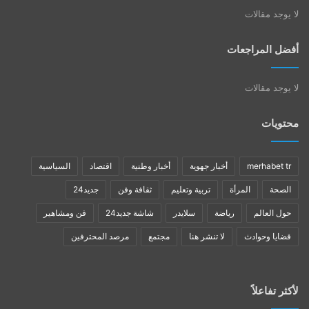
لا يوجد مقالات
أفضل المراجعات
لا يوجد مقالات
محتويات
merhabet tr
أخبار جهوية
أخبار وطنية
اقتصاد
السياسية
الصحة
المرأة
تربية وتعليم
ثقافة وفن
جديد24
حول العالم
رياضة
سلايدر
شاشة جديد24
فن ومشاهير
قضايا وحوادث
لا تنشر هنا
مجتمع
مرصد المحترفين
لأكثر تفاعلاً