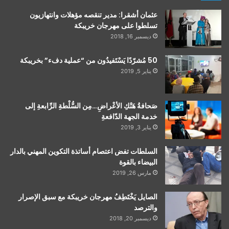
عثمان أشقرا: مدير تنقصه مؤهلات وانتهازيون
تسلطوا على مهرجان خريبكة
ديسمبر 16, 2018
50 مُشرّدًا يَسْتَفيدُون من “عملية دفء” بخريبكة
يناير 5, 2019
صَحافةُ هَتْكِ الأعْراضِ…مِن السُّلْطةِ الرِّابعةِ إلى
خدمة الجهة الدّافعةِ
يناير 3, 2019
السلطات تفض اعتصام أساتذة التكوين المهني بالدار
البيضاء بالقوة
مارس 26, 2019
الصايل يَخْتَطِفُ مهرجان خريبكة مع سبق الإصرار
والترصد
ديسمبر 20, 2018