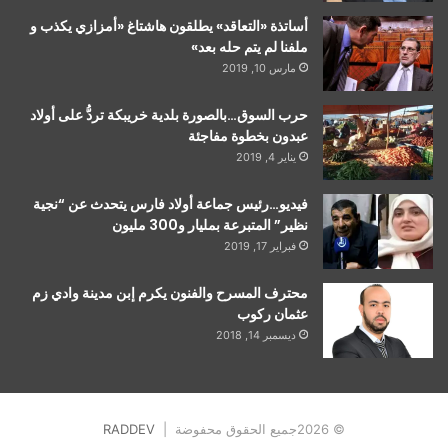
أساتذة «التعاقد» يطلقون هاشتاغ «أمزازي يكذب و
ملفنا لم يتم حله بعد»
مارس 10, 2019
حرب السوق…بالصورة بلدية خريبكة تردُّ على أولاد
عبدون بخطوة مفاجئة
يناير 4, 2019
فيديو…رئيس جماعة أولاد فارس يتحدث عن “نجية
نظير” المتبرعة بمليار و300 مليون
فبراير 17, 2019
محترف المسرح والفنون يكرم إبن مدينة وادي زم
عثمان ركوب
ديسمبر 14, 2018
© 2026جميع الحقوق محفوضة |
RADDEV