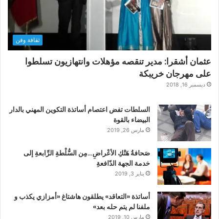
ثقافة وفن
عثمان أشقرا: مدير تنقصه مؤهلات وانتهازيون تسلطوا
على مهرجان خريبكة
ديسمبر 16, 2018
السلطات تفض اعتصام أساتذة التكوين المهني بالدار
البيضاء بالقوة
مارس 26, 2019
صَحافةُ هَتْكِ الأعْراضِ…مِن السُّلْطةِ الرِّابعةِ إلى
خدمة الجهة الدّافعةِ
يناير 3, 2019
أساتذة «التعاقد» يطلقون هاشتاغ «أمزازي يكذب و
ملفنا لم يتم حله بعد»
مارس 10, 2019