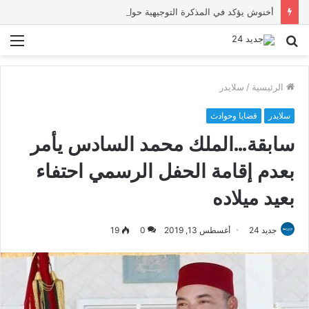
أخنوش يؤكد في المذكرة التوجيهية حول ميزانية 2027 أن ثوابت العدالة الاجتماعية والمجالية خيار استراتيجي للبلاد
بحث
الق
عن
الرئيسية
/
سلايدر
سلايدر
قضايا وحوادث
سابقة…الملك محمد السادس يأمر
بعدم إقامة الحفل الرسمي احتفاء
بعيد ميلاده
جديد 24
أغسطس 13, 2019
0
19