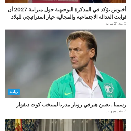
أخنوش يؤكد في المذكرة التوجيهية حول ميزانية 2027 أن
ثوابت العدالة الاجتماعية والمجالية خيار استراتيجي للبلاد
منذ 21 ساعة
رياضة
رسميا.. تعيين هيرفي رونار مدربا لمنتخب كوت ديفوار
منذ يوم واحد