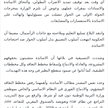
أي وقت بعد توقيف تمديد الاضراب البطولي، والتحاق الاساتذة
والاستاذات بمقرات عملهم، وعوض أن تلتزم الوزارة بمخرجات
الجولة الاولى من الحوار تنصلت من مسؤوليتها وانهالت على
الاساتذة بالاستفسارات والمضايقات.
وانتقد البلاغ تسليع التعليم وملاءمته مع حاجات الرأسمال، مضيفا أن
الحكومة انتهجت أسلوب التضييق بدل أسلوب الحوار ضد احتجاجات
الاساتذة.
وشددت التنسيقية في بلاغها أن الاساتذة متشبتون بحقوقهم
المشروعة، والعادلة والادماج وإسقاط مخطط التعاقد وكل مخططات
الطبقية، كما أبانوا عن صمود منقطع النظير في وجه هذه التهديدات.
وعدد نفس المصدر مطالب الأساتذة، وأهمهما رفض مخطط التعاقد
المشؤوم، والادماج الفوري في النظام الاساسي والخاص بموظفي
وزارة التربية الوطنية دون قيد أو شرط، والرفع من منح التدريب،
التراجع عن نظام rcar وتعويضه بالصندوق المغربي للتقاعد cmr،
والتراجع عن ترسيب أساتذة فوج 2019، والصرف الفوري لما تبقى