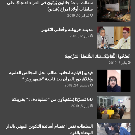
سطات…باعةٌ جائلون يَبيتُون في العراء احتجاجًا على
سلطات أولاد امراح(فيديو)
فبراير 10, 2019
مدينـة خريبكـة وخُطـى التَغييـر
مايو 12, 2019
اَلصَّحْوَةُ الثَّقافيَّةُ…تلك السُّلطةُ المُزْعجةُ
يناير 3, 2019
فيديو | قيادية اتحادية تطالب بحل المجالس العلمية
وإغلاق دور القرآن بعد فاجعة “شمهروش”
ديسمبر 24, 2018
50 مُشرّدًا يَسْتَفيدُون من “عملية دفء” بخريبكة
يناير 5, 2019
السلطات تفض اعتصام أساتذة التكوين المهني بالدار
البيضاء بالقوة