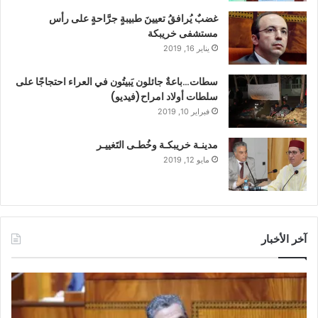
غضبٌ يُرافقُ تعيينَ طبيبةٍ جرَّاحةٍ على رأس
مستشفى خريبكة
يناير 16, 2019
سطات…باعةٌ جائلون يَبيتُون في العراء احتجاجًا على
سلطات أولاد امراح(فيديو)
فبراير 10, 2019
مدينـة خريبكـة وخُطـى التَغييـر
مايو 12, 2019
آخر الأخبار