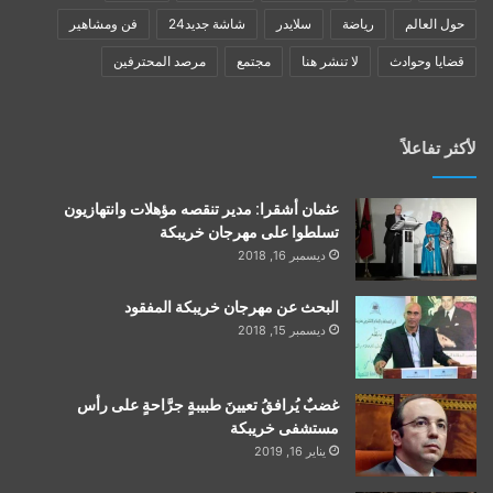
حول العالم
رياضة
سلايدر
شاشة جديد24
فن ومشاهير
قضايا وحوادث
لا تنشر هنا
مجتمع
مرصد المحترفين
لأكثر تفاعلاً
عثمان أشقرا: مدير تنقصه مؤهلات وانتهازيون
تسلطوا على مهرجان خريبكة
ديسمبر 16, 2018
البحث عن مهرجان خريبكة المفقود
ديسمبر 15, 2018
غضبٌ يُرافقُ تعيينَ طبيبةٍ جرَّاحةٍ على رأس
مستشفى خريبكة
يناير 16, 2019