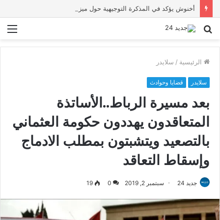
أخنوش يؤكد في المذكرة التوجيهية حول ميزانية 2027 أن ثوابت العدالة الاجتماعية والمجالية خيار استراتيجي للبلاد
بحث
الق
عن
الرئيسية
/
سلايدر
سلايدر
قضايا وحوادث
بعد مسيرة الرباط..الأساتذة
المتعاقدون يهددون حكومة العثماني
بالتصعيد ويتشبتون بمطلب الادماج
وإسقاط التعاقد
جديد 24
سبتمبر 2, 2019
0
19