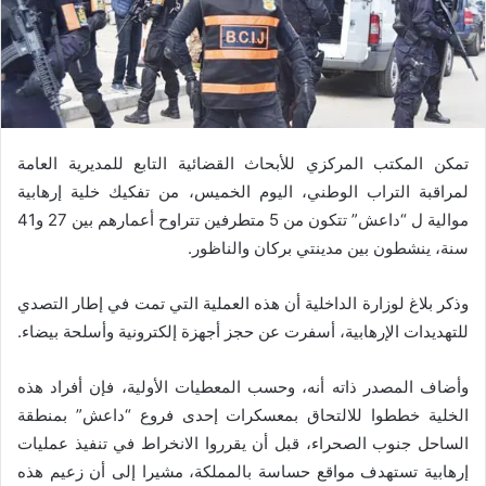
تمكن المكتب المركزي للأبحاث القضائية التابع للمديرية العامة
لمراقبة التراب الوطني، اليوم الخميس، من تفكيك خلية إرهابية
موالية ل “داعش” تتكون من 5 متطرفين تتراوح أعمارهم بين 27 و41
سنة، ينشطون بين مدينتي بركان والناظور.
وذكر بلاغ لوزارة الداخلية أن هذه العملية التي تمت في إطار التصدي
للتهديدات الإرهابية، أسفرت عن حجز أجهزة إلكترونية وأسلحة بيضاء.
وأضاف المصدر ذاته أنه، وحسب المعطيات الأولية، فإن أفراد هذه
الخلية خططوا للالتحاق بمعسكرات إحدى فروع “داعش” بمنطقة
الساحل جنوب الصحراء، قبل أن يقرروا الانخراط في تنفيذ عمليات
إرهابية تستهدف مواقع حساسة بالمملكة، مشيرا إلى أن زعيم هذه