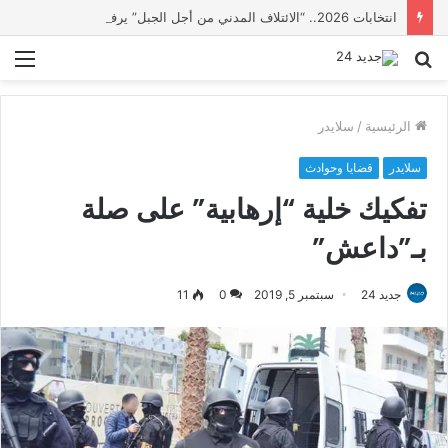
انتخابات 2026.. “الائتلاف المدني من أجل الجبل” يرفع عشرة مطالب أمام الأحزاب لإنصاف المناطق الجبلية
بحث
الق
عن
الرئيسية
/
سلايدر
سلايدر
قضايا وحوادث
تفكيك خلية “إرهابية” على صلة
بـ”داعش”
جديد 24
سبتمبر 5, 2019
0
11