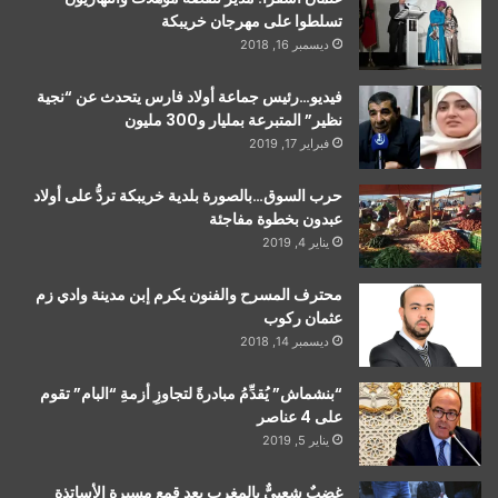
تسلطوا على مهرجان خريبكة
ديسمبر 16, 2018
فيديو…رئيس جماعة أولاد فارس يتحدث عن “نجية
نظير” المتبرعة بمليار و300 مليون
فبراير 17, 2019
حرب السوق…بالصورة بلدية خريبكة تردُّ على أولاد
عبدون بخطوة مفاجئة
يناير 4, 2019
محترف المسرح والفنون يكرم إبن مدينة وادي زم
عثمان ركوب
ديسمبر 14, 2018
“بنشماش” يُقدِّمُ مبادرةً لتجاوزِ أزمةِ “البام” تقوم
على 4 عناصر
يناير 5, 2019
غضبٌ شعبيٌّ بالمغرب بعد قمع مسيرة الأساتذة