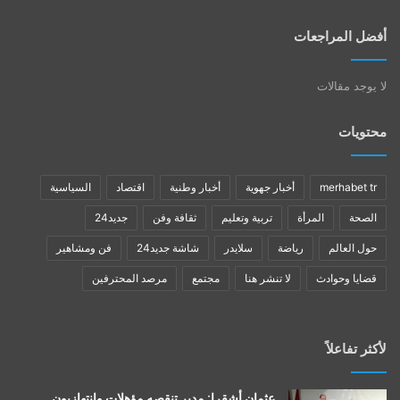
أفضل المراجعات
لا يوجد مقالات
محتويات
merhabet tr
أخبار جهوية
أخبار وطنية
اقتصاد
السياسية
الصحة
المرأة
تربية وتعليم
ثقافة وفن
جديد24
حول العالم
رياضة
سلايدر
شاشة جديد24
فن ومشاهير
قضايا وحوادث
لا تنشر هنا
مجتمع
مرصد المحترفين
لأكثر تفاعلاً
عثمان أشقرا: مدير تنقصه مؤهلات وانتهازيون