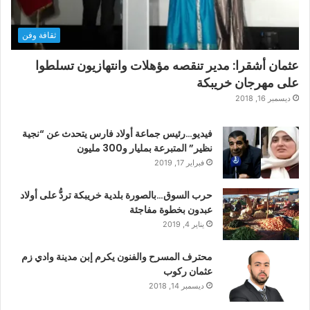
ثقافة وفن
عثمان أشقرا: مدير تنقصه مؤهلات وانتهازيون تسلطوا
على مهرجان خريبكة
ديسمبر 16, 2018
فيديو…رئيس جماعة أولاد فارس يتحدث عن “نجية
نظير” المتبرعة بمليار و300 مليون
فبراير 17, 2019
حرب السوق…بالصورة بلدية خريبكة تردُّ على أولاد
عبدون بخطوة مفاجئة
يناير 4, 2019
محترف المسرح والفنون يكرم إبن مدينة وادي زم
عثمان ركوب
ديسمبر 14, 2018