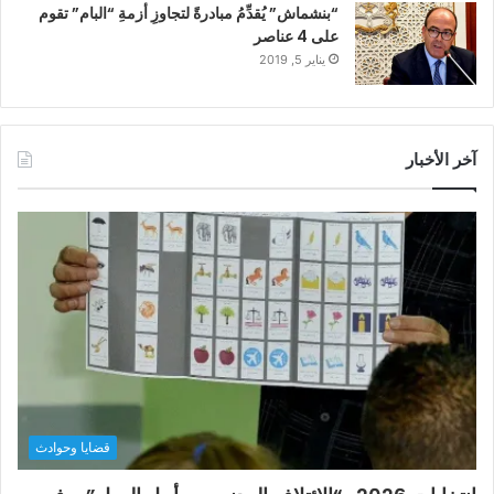
“بنشماش” يُقدِّمُ مبادرةً لتجاوزِ أزمةِ “البام” تقوم
على 4 عناصر
يناير 5, 2019
آخر الأخبار
قضايا وحوادث