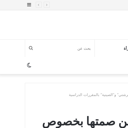
إضافة
عمود
جانبي
بحث
أة
عن
الوضع
المظلم
ي” و”الصينية” بالمقررات الدراسية
عن صمتها بخصوص