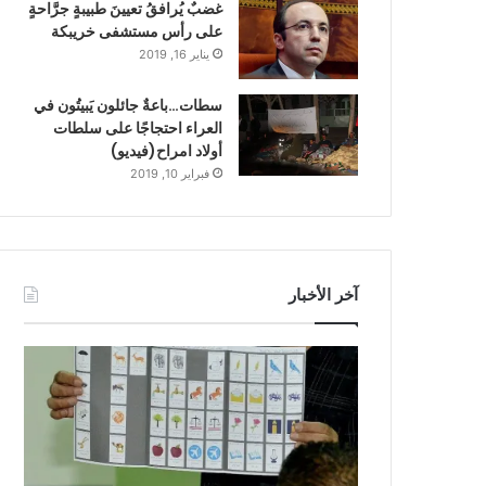
غضبٌ يُرافقُ تعيينَ طبيبةٍ جرَّاحةٍ
على رأس مستشفى خريبكة
يناير 16, 2019
سطات…باعةٌ جائلون يَبيتُون في
العراء احتجاجًا على سلطات
أولاد امراح(فيديو)
فبراير 10, 2019
آخر الأخبار