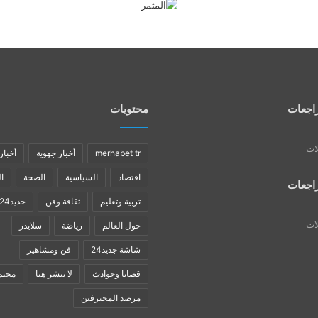
اجعات
محتويات
لات
merhabet tr
أخبار جهوية
أخبار
اقتصاد
السياسية
الصحة
ا
اجعات
تربية وتعليم
ثقافة وفن
جديد24
لات
حول العالم
رياضة
سلايدر
شاشة جديد24
فن ومشاهير
قضايا وحوادث
لا تنشر هنا
مجتم
مرصد المحترفين