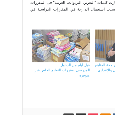
رت كلمات “البغرير، البريوات، الغريبة” في المقررات
بسبب استعمال الدارجة في المقررات الدراسية في
اجعة المناهج
قبل أيام من الدخول
ي والإعدادي
المدرسي..مقررات التعليم الخاص غير
متوفرة
بوكيت
Odnoklassniki
مشاركة عبر البريد
طباعة