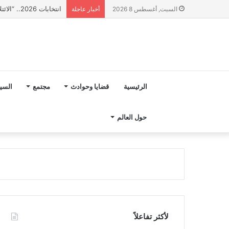
انتخابات 2026.. “الائتلاف المدني من أجل الجبل” يرفع عشرة مطالب أمام الأحزاب لإنصاف المناطق الجبلية
السبت, أغسطس 8 2026
أخبار عاجلة
الرئيسية
قضايا وحوادث
مجتمع
السي
حول العالم
لأكثر تفاعلاً