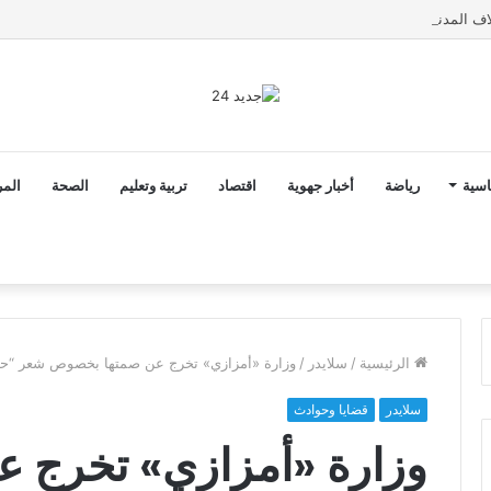
اسية
رياضة
أخبار جهوية
اقتصاد
تربية وتعليم
الصحة
المر
الرئيسية
/
سلايدر
/
وزارة «أمزازي» تخرج عن صمتها بخصوص شعر “حرشت
سلايدر
قضايا وحوادث
وزارة «أمزازي» تخرج 