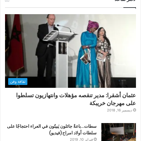
ثقافة وفن
عثمان أشقرا: مدير تنقصه مؤهلات وانتهازيون تسلطوا
على مهرجان خريبكة
ديسمبر 16, 2018
سطات…باعةٌ جائلون يَبيتُون في العراء احتجاجًا على
سلطات أولاد امراح(فيديو)
فبراير 10, 2019