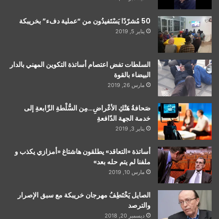
50 مُشرّدًا يَسْتَفيدُون من “عملية دفء” بخريبكة
يناير 5, 2019
السلطات تفض اعتصام أساتذة التكوين المهني بالدار
البيضاء بالقوة
مارس 26, 2019
صَحافةُ هَتْكِ الأعْراضِ…مِن السُّلْطةِ الرِّابعةِ إلى
خدمة الجهة الدّافعةِ
يناير 3, 2019
أساتذة «التعاقد» يطلقون هاشتاغ «أمزازي يكذب و
ملفنا لم يتم حله بعد»
مارس 10, 2019
الصايل يَخْتَطِفُ مهرجان خريبكة مع سبق الإصرار
والترصد
ديسمبر 20, 2018