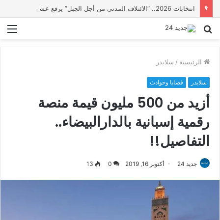
انتخابات 2026.. “الائتلاف المدني من أجل الجبل” يرفع عشرة مطالب أمام الأحزاب لإنصاف المناطق الجبلية
بحث
الق
عن
الرئيسية
/
سلايدر
سلايدر
قضايا وحوادث
أزيد من 500 مليون قيمة منصة
رقمية إسبانية بالدارالبيضاء..
التفاصيل!!
جديد 24
أكتوبر 16, 2019
0
13