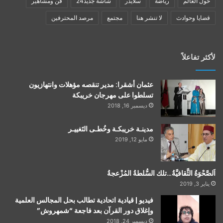
حول العالم
رياضة
سلايدر
شاشة جديد24
فن ومشاهير
قضايا وحوادث
لا تنشر هنا
مجتمع
مرصد المحترفين
لأكثر تفاعلاً
عثمان أشقرا: مدير تنقصه مؤهلات وانتهازيون
تسلطوا على مهرجان خريبكة
ديسمبر 16, 2018
مدينـة خريبكـة وخُطـى التَغييـر
مايو 12, 2019
اَلصَّحْوَةُ الثَّقافيَّةُ…تلك السُّلطةُ المُزْعجةُ
يناير 3, 2019
فيديو | قيادية اتحادية تطالب بحل المجالس العلمية
وإغلاق دور القرآن بعد فاجعة “شمهروش”
ديسمبر 24, 2018