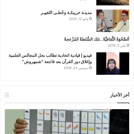
مدينـة خريبكـة وخُطـى التَغييـر
مايو 12, 2019
اَلصَّحْوَةُ الثَّقافيَّةُ…تلك السُّلطةُ المُزْعجةُ
يناير 3, 2019
فيديو | قيادية اتحادية تطالب بحل المجالس العلمية
وإغلاق دور القرآن بعد فاجعة “شمهروش”
ديسمبر 24, 2018
آخر الأخبار