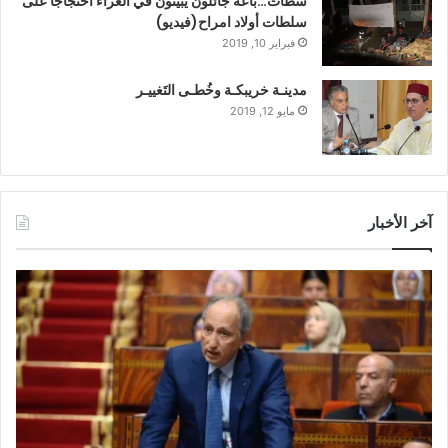
سطات…باعةٌ جائلون يَبيتُون في العراء احتجاجًا على
سلطات أولاد امراح(فيديو)
فبراير 10, 2019
مدينـة خريبكـة وخُطـى التَغييـر
مايو 12, 2019
آخر الأخبار