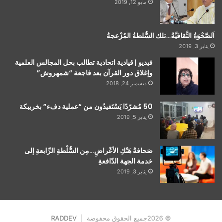
مايو 12, 2019
اَلصَّحْوَةُ الثَّقافيَّةُ…تلك السُّلطةُ المُزْعجةُ
يناير 3, 2019
فيديو | قيادية اتحادية تطالب بحل المجالس العلمية
وإغلاق دور القرآن بعد فاجعة “شمهروش”
ديسمبر 24, 2018
50 مُشرّدًا يَسْتَفيدُون من “عملية دفء” بخريبكة
يناير 5, 2019
صَحافةُ هَتْكِ الأعْراضِ…مِن السُّلْطةِ الرِّابعةِ إلى
خدمة الجهة الدّافعةِ
يناير 3, 2019
© 2026جميع الحقوق محفوضة |
RADDEV