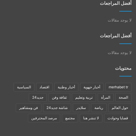
أفضل المراجعات
لا يوجد مقالات
أفضل المراجعات
لا يوجد مقالات
محتويات
merhabet tr
أخبار جهوية
أخبار وطنية
اقتصاد
السياسية
الصحة
المرأة
تربية وتعليم
ثقافة وفن
جديد24
حول العالم
رياضة
سلايدر
شاشة جديد24
فن ومشاهير
قضايا وحوادث
لا تنشر هنا
مجتمع
مرصد المحترفين