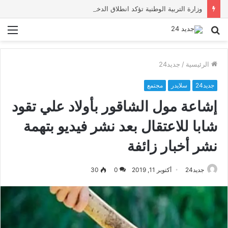
وزارة التربية الوطنية تؤكد انطلاق الدخول المدرسي 2026-2027 في موعده الرسمي
بحث
الق
عن
الرئيسية
/
جديد24
جديد24
سلايدر
مجتمع
إشاعة مول الشاقور بأولاد علي تقود
شابا للاعتقال بعد نشر فيديو بتهمة
نشر أخبار زائفة
جديد24
أكتوبر 11, 2019
0
30