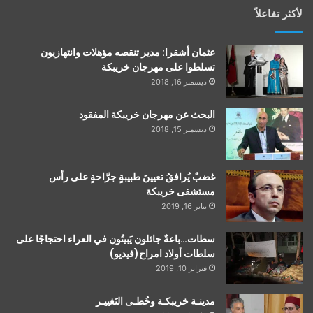
لأكثر تفاعلاً
عثمان أشقرا: مدير تنقصه مؤهلات وانتهازيون
تسلطوا على مهرجان خريبكة
ديسمبر 16, 2018
البحث عن مهرجان خريبكة المفقود
ديسمبر 15, 2018
غضبٌ يُرافقُ تعيينَ طبيبةٍ جرَّاحةٍ على رأس
مستشفى خريبكة
يناير 16, 2019
سطات…باعةٌ جائلون يَبيتُون في العراء احتجاجًا على
سلطات أولاد امراح(فيديو)
فبراير 10, 2019
مدينـة خريبكـة وخُطـى التَغييـر