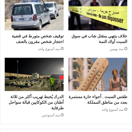
خلاف ينتهي بمقتل شاب في سوق
توقيف شخص متورط في قضية
السبت أولاد النمة
احتجاز شخص مقرون بالعنف
منذ يومين
منذ أسبوع واحد
طقس السبت.. أجواء حارة مستمرة
الدرك يُحبط تهريب أكثر من ثلاثة
بعدد من مناطق المملكة
أطنان من الكوكايين قبالة سواحل
طرفاية
منذ أسبوع واحد
منذ أسبوعين