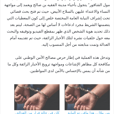
مول الشاقور” يتجول بأحياء مدينة الفقيه بن صالح ويعمد إلى مواجهة
النساء والاعتداء عليهن بالسلاح الأبيض، حيث تم فتح بحث قضائي
تحت إشراف النيابة العامة المختصة خلص إلى كون المعطيات التي
يتضمنها الشريط مجرد ادعاءات لا أساس لها من الصحة، ليتم بعد
ذلك تحديد هوية الشخص الذي ظهر بمقطع الفيديو وتوقيفه والبحث
معه حول خلفيات نشره لتلك الأخبار الزائفة، حيث تم تقديمه أمام
العدالة وتمت متابعته من أجل المنسوب إليه.
وتدخل هذه العملية في إطار حرص مصالح الأمن الوطني على
مكافحة كل مظاهر الإشاعات ومواجهة ترويج الأخبار الزائفة وكل ما
من شأنه أن يمس بالإحساس بالأمن لدى المواطنين.
بني ملال.. هذا ماقررته النيابة
كان في حالة فرار من العدالة..