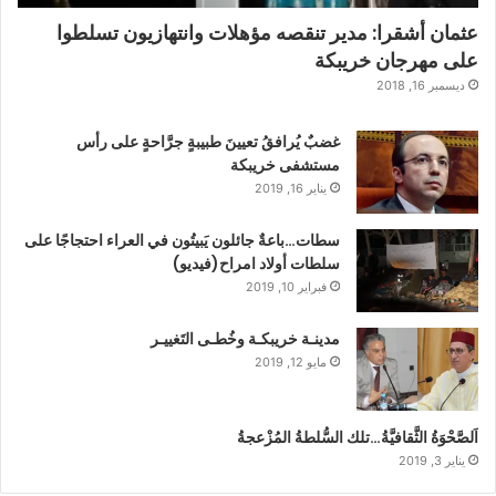
عثمان أشقرا: مدير تنقصه مؤهلات وانتهازيون تسلطوا
على مهرجان خريبكة
ديسمبر 16, 2018
غضبٌ يُرافقُ تعيينَ طبيبةٍ جرَّاحةٍ على رأس
مستشفى خريبكة
يناير 16, 2019
سطات…باعةٌ جائلون يَبيتُون في العراء احتجاجًا على
سلطات أولاد امراح(فيديو)
فبراير 10, 2019
مدينـة خريبكـة وخُطـى التَغييـر
مايو 12, 2019
اَلصَّحْوَةُ الثَّقافيَّةُ…تلك السُّلطةُ المُزْعجةُ
يناير 3, 2019