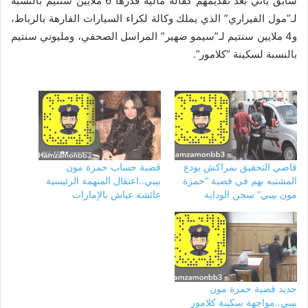
سابق يأتي بعد تقديمهم كفالة مالية قدرها 6 ملايين سنتيم بالنسبة
لـ”مول الفيراري” الذي يملك وكالة لكراء السيارات الفارهة بالرباط،
و4 ملايين سنتيم لـ”سيمو ضهير” المراسل الصحفي، ومليوني سنتيم
بالنسبة لسكينة “كلامور”.
قاضي التحقيق بمراكش يودع
قضية حساب حمزة مون
المشتبه بهم في قضية “حمزة
بيبي..اعتقال المتهمة الرئيسية
مون بيبي” سجن الوداية
عائشة عياش بالإمارات
جديد قضية حمزة مون
بيبي..مواجهة سكينة كلامور