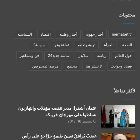
محتويات
merhabet tr
أخبار جهوية
أخبار وطنية
اقتصاد
السياسية
الصحة
المرأة
تربية وتعليم
ثقافة وفن
جديد24
حول العالم
رياضة
سلايدر
شاشة جديد24
فن ومشاهير
قضايا وحوادث
لا تنشر هنا
مجتمع
مرصد المحترفين
لأكثر تفاعلاً
عثمان أشقرا: مدير تنقصه مؤهلات وانتهازيون
تسلطوا على مهرجان خريبكة
ديسمبر 16, 2018
غضبٌ يُرافقُ تعيينَ طبيبةٍ جرَّاحةٍ على رأس