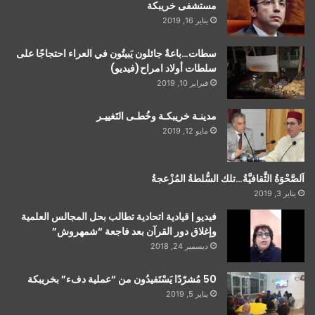
مستشفى خريبكة
يناير 16, 2019
سطات…باعةٌ جائلون يَبيتُون في العراء احتجاجًا على
سلطات أولاد امراح(فيديو)
فبراير 10, 2019
مدينـة خريبكـة وخُطـى التَغييـر
مايو 12, 2019
اَلصَّحْوَةُ الثَّقافيَّةُ…تلك السُّلطةُ المُزْعجةُ
يناير 3, 2019
فيديو | قيادية اتحادية تطالب بحل المجالس العلمية
وإغلاق دور القرآن بعد فاجعة “شمهروش”
ديسمبر 24, 2018
50 مُشرّدًا يَسْتَفيدُون من “عملية دفء” بخريبكة
يناير 5, 2019