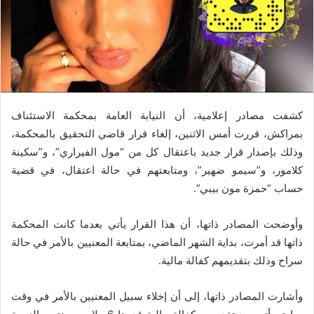
كشفت مصادر إعلامية، أن النيابة العامة بمحكمة الاستئناف
بمراكش، قررت أمس الاثنين، إلغاء قرار قاضي التحقيق بالمحكمة،
وذلك بإصدار قرار جديد باعتقال كل من “مول الفيراري”، و”سكينة
كلامور، و”سيمو ضهير”، ومتابعتهم في حالة اعتقال، في قضية
حساب “حمزة مون بيبي”.
وأوضحت المصادر ذاتها، أن هذا القرار يأتي بعدما كانت المحكمة
ذاتها قد أمرت، بداية الشهر الماضي، بمتابعة المعنيين بالأمر في حالة
سراح وذلك بتقديمهم كفالة مالية.
وأشارت المصادر ذاتها، إلى أن إخلاء سبيل المعنيين بالأمر في وقت