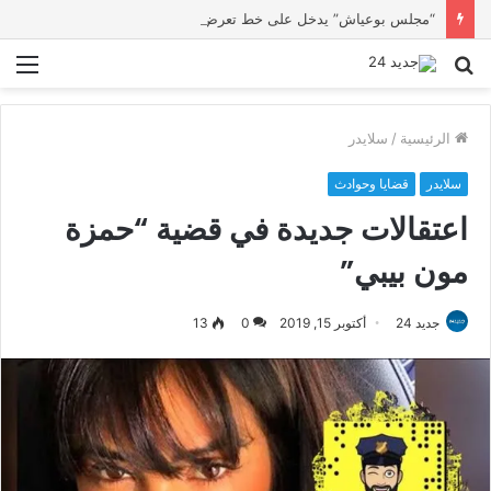
“مجلس بوعياش” يدخل على خط تعرض شاب لتهديد من فرد القوات العمومية
بحث
الق
عن
الرئيسية
/
سلايدر
سلايدر
قضايا وحوادث
اعتقالات جديدة في قضية “حمزة
مون بيبي”
جديد 24
أكتوبر 15, 2019
0
13