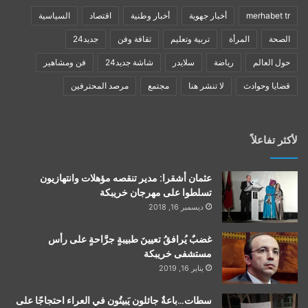
merhabet tr
أخبار جهوية
أخبار وطنية
اقتصاد
السياسية
الصحة
المرأة
تربية وتعليم
ثقافة وفن
جديد24
حول العالم
رياضة
سلايدر
شاشة جديد24
فن ومشاهير
قضايا وحوادث
لا تنشر هنا
مجتمع
مرصد المحترفين
لأكثر تفاعلاً
عثمان أشقرا: مدير تنقصه مؤهلات وانتهازيون
تسلطوا على مهرجان خريبكة
ديسمبر 16, 2018
غضبٌ يُرافقُ تعيينَ طبيبةٍ جرَّاحةٍ على رأس
مستشفى خريبكة
يناير 16, 2019
سطات…باعةٌ جائلون يَبيتُون في العراء احتجاجًا على