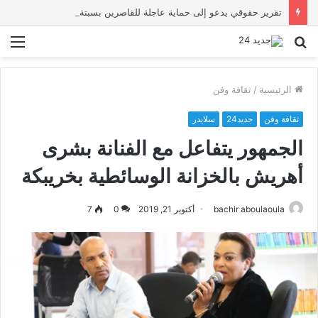
تقرير حقوقي يدعو إلى حماية عاجلة للقاصرين بسبتة ويحذر من تصاعد المخاطر والاستغلال
بحث
الق
عن
الرئيسية
/
ثقافة وفن
ثقافة وفن
جديد24
سلايدر
الجمهور يتفاعل مع الفنانة بشرى
أهريش بالخزانة الوسائطية بخريبكة
bachir aboulaoula
أكتوبر 21, 2019
0
7