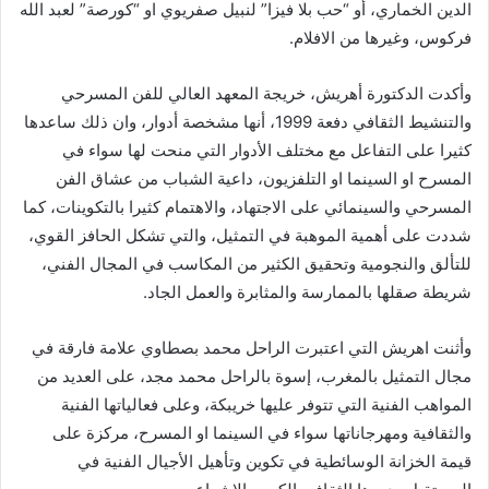
الدين الخماري، أو “حب بلا فيزا” لنبيل صفريوي او “كورصة” لعبد الله
فركوس، وغيرها من الافلام.
وأكدت الدكتورة أهريش، خريجة المعهد العالي للفن المسرحي
والتنشيط الثقافي دفعة 1999، أنها مشخصة أدوار، وان ذلك ساعدها
كثيرا على التفاعل مع مختلف الأدوار التي منحت لها سواء في
المسرح او السينما او التلفزيون، داعية الشباب من عشاق الفن
المسرحي والسينمائي على الاجتهاد، والاهتمام كثيرا بالتكوينات، كما
شددت على أهمية الموهبة في التمثيل، والتي تشكل الحافز القوي،
للتألق والنجومية وتحقيق الكثير من المكاسب في المجال الفني،
شريطة صقلها بالممارسة والمثابرة والعمل الجاد.
وأثنت اهريش التي اعتبرت الراحل محمد بصطاوي علامة فارقة في
مجال التمثيل بالمغرب، إسوة بالراحل محمد مجد، على العديد من
المواهب الفنية التي تتوفر عليها خريبكة، وعلى فعالياتها الفنية
والثقافية ومهرجاناتها سواء في السينما او المسرح، مركزة على
قيمة الخزانة الوسائطية في تكوين وتأهيل الأجيال الفنية في