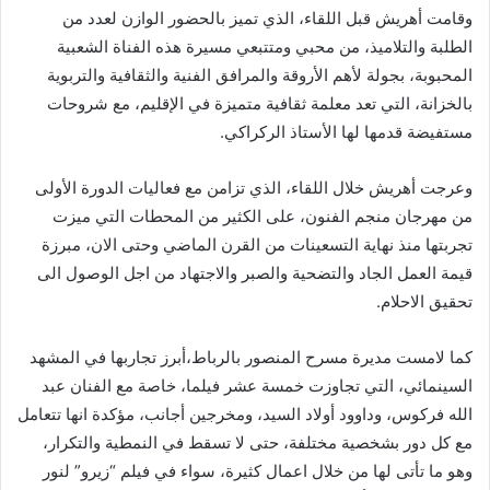
وقامت أهريش قبل اللقاء، الذي تميز بالحضور الوازن لعدد من
الطلبة والتلاميذ، من محبي ومتتبعي مسيرة هذه الفناة الشعبية
المحبوبة، بجولة لأهم الأروقة والمرافق الفنية والثقافية والتربوية
بالخزانة، التي تعد معلمة ثقافية متميزة في الإقليم، مع شروحات
مستفيضة قدمها لها الأستاذ الركراكي.
وعرجت أهريش خلال اللقاء، الذي تزامن مع فعاليات الدورة الأولى
من مهرجان منجم الفنون، على الكثير من المحطات التي ميزت
تجربتها منذ نهاية التسعينات من القرن الماضي وحتى الان، مبرزة
قيمة العمل الجاد والتضحية والصبر والاجتهاد من اجل الوصول الى
تحقيق الاحلام.
كما لامست مديرة مسرح المنصور بالرباط،أبرز تجاربها في المشهد
السينمائي، التي تجاوزت خمسة عشر فيلما، خاصة مع الفنان عبد
الله فركوس، وداوود أولاد السيد، ومخرجين أجانب، مؤكدة انها تتعامل
مع كل دور بشخصية مختلفة، حتى لا تسقط في النمطية والتكرار،
وهو ما تأتى لها من خلال اعمال كثيرة، سواء في فيلم “زيرو” لنور