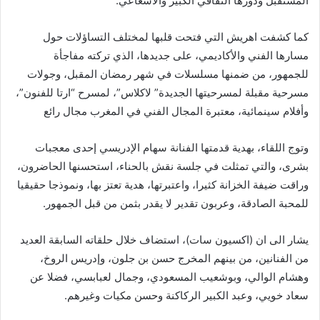
المستقبل ودورها الثقافي الكبير والاشعاعي.
كما كشفت اهريش التي فتحت قلبها لمختلف التساؤلات حول
مسارها الفني والأكاديمي، على جديدها، الذي تركته مفاجأة
للجمهور، من ضمنها مسلسلات في شهر رمضان المقبل، وجولات
مسرحية مقبلة لمسرحيتها الجديدة” لاكلاس”، لمسرح “ارتا للفنون”،
وأفلام سينمائية، معتبرة المجال الفني في المغرب مجال رائع
وتوج اللقاء، بهدية قدمتها الفنانة سهام الإدريسي إحدى معجبات
بشرى، والتي تمثلت في جلسة نقش بالحناء، استحسنها الحاضرون،
وراقت ضيفة الخزانة كثيرا، واعتبرتها، هدية تعتز بها، ونموذجا حقيقيا
للمحبة الصادقة، وعربون تقدير لا يقدر بثمن من قبل الجمهور.
يشار الى ان (اكسيون سات)، استضاف خلال حلقاته السابقة العديد
من الفنانين، من بينهم المخرج حسن بن جلون، وإدريس الروخ،
وهشام الوالي، وبوشعيب المسعودي، وجمال لعبابسي، فضلا عن
سعاد خويي، وعبد الكبير الركاكنة وحسن مكيات وغيرهم.