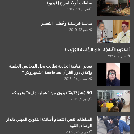
سلطات أولاد امراح(فيديو)
فبراير 10, 2019
مدينـة خريبكـة وخُطـى التَغييـر
مايو 12, 2019
اَلصَّحْوَةُ الثَّقافيَّةُ…تلك السُّلطةُ المُزْعجةُ
يناير 3, 2019
فيديو | قيادية اتحادية تطالب بحل المجالس العلمية
وإغلاق دور القرآن بعد فاجعة “شمهروش”
ديسمبر 24, 2018
50 مُشرّدًا يَسْتَفيدُون من “عملية دفء” بخريبكة
يناير 5, 2019
السلطات تفض اعتصام أساتذة التكوين المهني بالدار
البيضاء بالقوة
مارس 26, 2019