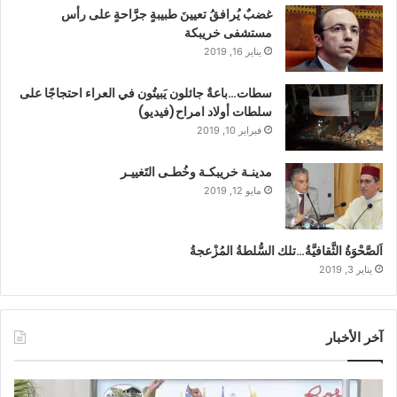
غضبٌ يُرافقُ تعيينَ طبيبةٍ جرَّاحةٍ على رأس
مستشفى خريبكة
يناير 16, 2019
سطات…باعةٌ جائلون يَبيتُون في العراء احتجاجًا على
سلطات أولاد امراح(فيديو)
فبراير 10, 2019
مدينـة خريبكـة وخُطـى التَغييـر
مايو 12, 2019
اَلصَّحْوَةُ الثَّقافيَّةُ…تلك السُّلطةُ المُزْعجةُ
يناير 3, 2019
آخر الأخبار