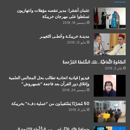
عثمان أشقرا: مدير تنقصه مؤهلات وانتهازيون
تسلطوا على مهرجان خريبكة
ديسمبر 16, 2018
مدينـة خريبكـة وخُطـى التَغييـر
مايو 12, 2019
اَلصَّحْوَةُ الثَّقافيَّةُ…تلك السُّلطةُ المُزْعجةُ
يناير 3, 2019
فيديو | قيادية اتحادية تطالب بحل المجالس العلمية
وإغلاق دور القرآن بعد فاجعة “شمهروش”
ديسمبر 24, 2018
50 مُشرّدًا يَسْتَفيدُون من “عملية دفء” بخريبكة
يناير 5, 2019
صَحافةُ هَتْكِ الأعْراضِ…مِن السُّلْطةِ الرِّابعةِ إلى