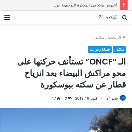
أخنوش يؤكد في المذكرة التوجيهية حول ميزانية 2027 أن ثوابت العدالة الاجتماعية والمجالية خيار استراتيجي للبلاد
بحث
الق
عن
الرئيسية
/
سلايدر
سلايدر
قضايا وحوادث
الـ “ONCF” تستأنف حركتها على
محو مراكش البيضاء بعد انزياح
قطار عن سكته ببوسكورة
جديد 24
أكتوبر 16, 2019
0
17