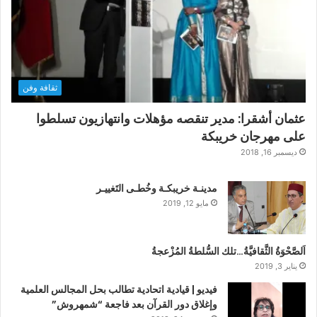
ثقافة وفن
عثمان أشقرا: مدير تنقصه مؤهلات وانتهازيون تسلطوا
على مهرجان خريبكة
ديسمبر 16, 2018
مدينـة خريبكـة وخُطـى التَغييـر
مايو 12, 2019
اَلصَّحْوَةُ الثَّقافيَّةُ…تلك السُّلطةُ المُزْعجةُ
يناير 3, 2019
فيديو | قيادية اتحادية تطالب بحل المجالس العلمية
وإغلاق دور القرآن بعد فاجعة “شمهروش”