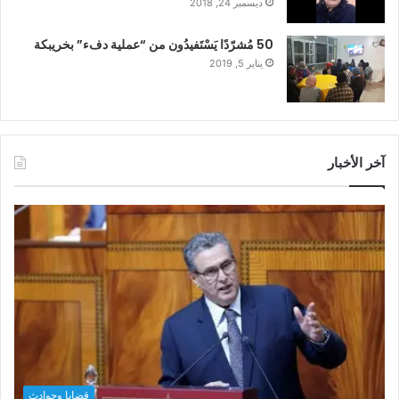
ديسمبر 24, 2018
50 مُشرّدًا يَسْتَفيدُون من “عملية دفء” بخريبكة
يناير 5, 2019
آخر الأخبار
قضايا وحوادث