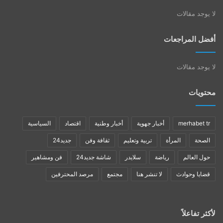
لا يوجد مقالات
أفضل المراجعات
لا يوجد مقالات
محتويات
merhabet tr
أخبار جهوية
أخبار وطنية
اقتصاد
السياسية
الصحة
المرأة
تربية وتعليم
ثقافة وفن
جديد24
حول العالم
رياضة
سلايدر
شاشة جديد24
فن ومشاهير
قضايا وحوادث
لا تنشر هنا
مجتمع
مرصد المحترفين
لأكثر تفاعلاً