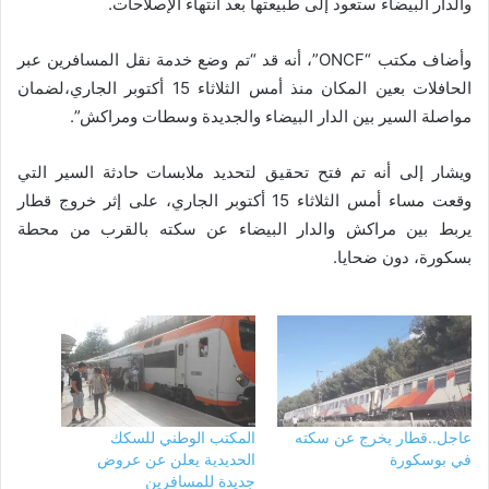
والدار البيضاء ستعود إلى طبيعتها بعد انتهاء الإصلاحات.
وأضاف مكتب “ONCF”، أنه قد “تم وضع خدمة نقل المسافرين عبر
الحافلات بعين المكان منذ أمس الثلاثاء 15 أكتوبر الجاري،لضمان
مواصلة السير بين الدار البيضاء والجديدة وسطات ومراكش”.
ويشار إلى أنه تم فتح تحقيق لتحديد ملابسات حادثة السير التي
وقعت مساء أمس الثلاثاء 15 أكتوبر الجاري، على إثر خروج قطار
يربط بين مراكش والدار البيضاء عن سكته بالقرب من محطة
بسكورة، دون ضحايا.
عاجل..قطار يخرج عن سكته
المكتب الوطني للسكك
في بوسكورة
الحديدية يعلن عن عروض
جديدة للمسافرين