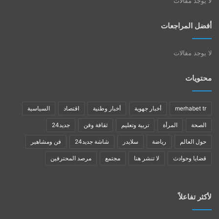
لا يوجد مقالات
أفضل المراجعات
لا يوجد مقالات
محتويات
merhabet tr
أخبار جهوية
أخبار وطنية
اقتصاد
السياسية
الصحة
المرأة
تربية وتعليم
ثقافة وفن
جديد24
حول العالم
رياضة
سلايدر
شاشة جديد24
فن ومشاهير
قضايا وحوادث
لا تنشر هنا
مجتمع
مرصد المحترفين
لأكثر تفاعلاً