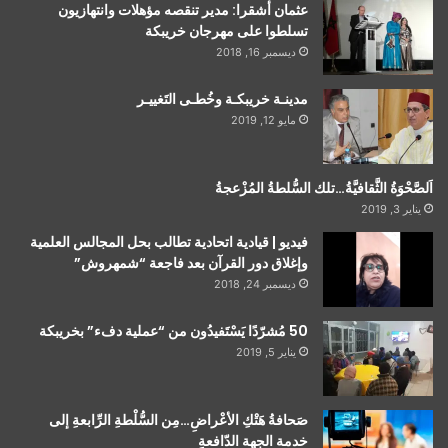
عثمان أشقرا: مدير تنقصه مؤهلات وانتهازيون
تسلطوا على مهرجان خريبكة
ديسمبر 16, 2018
مدينـة خريبكـة وخُطـى التَغييـر
مايو 12, 2019
اَلصَّحْوَةُ الثَّقافيَّةُ…تلك السُّلطةُ المُزْعجةُ
يناير 3, 2019
فيديو | قيادية اتحادية تطالب بحل المجالس العلمية
وإغلاق دور القرآن بعد فاجعة “شمهروش”
ديسمبر 24, 2018
50 مُشرّدًا يَسْتَفيدُون من “عملية دفء” بخريبكة
يناير 5, 2019
صَحافةُ هَتْكِ الأعْراضِ…مِن السُّلْطةِ الرِّابعةِ إلى
خدمة الجهة الدّافعةِ