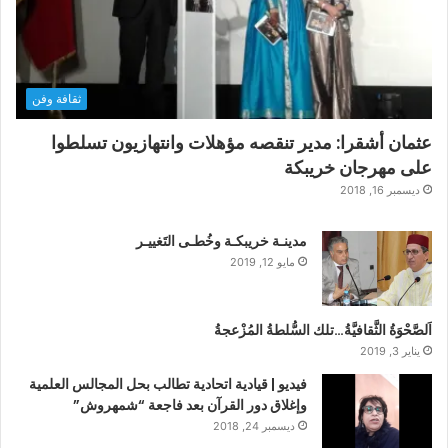
ثقافة وفن
عثمان أشقرا: مدير تنقصه مؤهلات وانتهازيون تسلطوا
على مهرجان خريبكة
ديسمبر 16, 2018
مدينـة خريبكـة وخُطـى التَغييـر
مايو 12, 2019
اَلصَّحْوَةُ الثَّقافيَّةُ…تلك السُّلطةُ المُزْعجةُ
يناير 3, 2019
فيديو | قيادية اتحادية تطالب بحل المجالس العلمية
وإغلاق دور القرآن بعد فاجعة “شمهروش”
ديسمبر 24, 2018