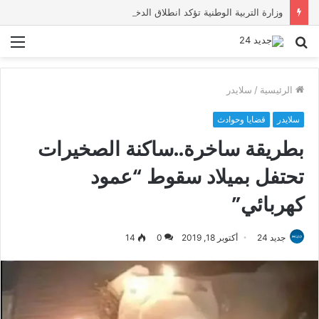
وزارة التربية الوطنية تؤكد انطلاق الدخول المدرسي 2026-2027 في موعده الرسمي
بحث
الق
عن
الرئيسية
/
سلايدر
سلايدر
قضايا وحوادث
بطريقة ساخرة..ساكنة الصخيرات
تحتفل بميلاد سقوط “عمود
كهربائي”
جديد 24
أكتوبر 18, 2019
0
14