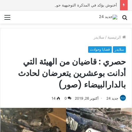
أخنوش يؤكد في المذكرة التوجيهية حول ميزانية 2027 أن ثوابت العدالة الاجتماعية والمجالية خيار استراتيجي للبلاد
بحث
الق
عن
الرئيسية
/
سلايدر
سلايدر
قضايا وحوادث
حصري : قاضيان من الهيئة التي
أدانت بوعشرين يتعرضان لحادث
بالدارالبيضاء (صور)
جديد 24
أكتوبر 26, 2019
0
14