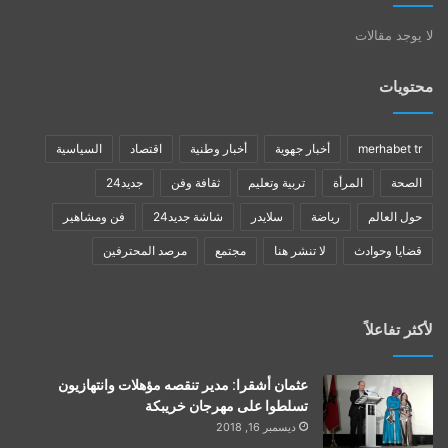
لا يوجد مقالات
محتويات
merhabet tr
أخبار جهوية
أخبار وطنية
اقتصاد
السياسية
الصحة
المرأة
تربية وتعليم
ثقافة وفن
جديد24
حول العالم
رياضة
سلايدر
شاشة جديد24
فن ومشاهير
قضايا وحوادث
لا تنشر هنا
مجتمع
مرصد المحترفين
لأكثر تفاعلاً
عثمان أشقرا: مدير تنقصه مؤهلات وانتهازيون
تسلطوا على مهرجان خريبكة
ديسمبر 16, 2018