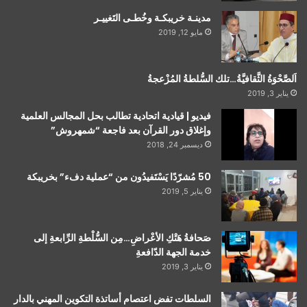
مدينـة خريبكـة وخُطـى التَغييـر
مايو 12, 2019
اَلصَّحْوَةُ الثَّقافيَّةُ…تلك السُّلطةُ المُزْعجةُ
يناير 3, 2019
فيديو | قيادية اتحادية تطالب بحل المجالس العلمية
وإغلاق دور القرآن بعد فاجعة “شمهروش”
ديسمبر 24, 2018
50 مُشرّدًا يَسْتَفيدُون من “عملية دفء” بخريبكة
يناير 5, 2019
صَحافةُ هَتْكِ الأعْراضِ…مِن السُّلْطةِ الرِّابعةِ إلى
خدمة الجهة الدّافعةِ
يناير 3, 2019
السلطات تفض اعتصام أساتذة التكوين المهني بالدار