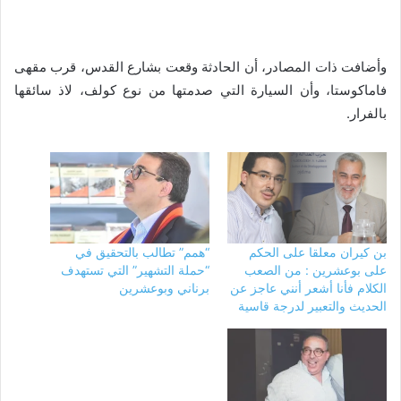
وأضافت ذات المصادر، أن الحادثة وقعت بشارع القدس، قرب مقهى
فاماكوستا، وأن السيارة التي صدمتها من نوع كولف، لاذ سائقها
بالفرار.
بن كيران معلقا على الحكم
“همم” تطالب بالتحقيق في
على بوعشرين : من الصعب
“حملة التشهير” التي تستهدف
الكلام فأنا أشعر أنني عاجز عن
برناني وبوعشرين
الحديث والتعبير لدرجة قاسية