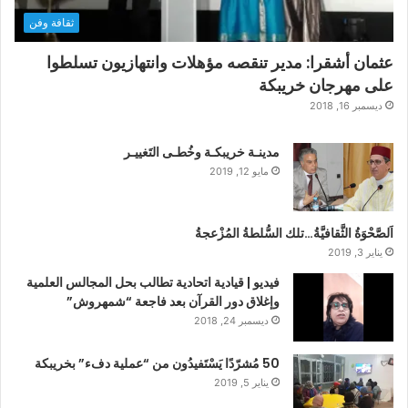
ثقافة وفن
عثمان أشقرا: مدير تنقصه مؤهلات وانتهازيون تسلطوا
على مهرجان خريبكة
ديسمبر 16, 2018
مدينـة خريبكـة وخُطـى التَغييـر
مايو 12, 2019
اَلصَّحْوَةُ الثَّقافيَّةُ…تلك السُّلطةُ المُزْعجةُ
يناير 3, 2019
فيديو | قيادية اتحادية تطالب بحل المجالس العلمية
وإغلاق دور القرآن بعد فاجعة “شمهروش”
ديسمبر 24, 2018
50 مُشرّدًا يَسْتَفيدُون من “عملية دفء” بخريبكة
يناير 5, 2019