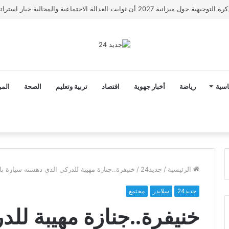
رونار مدربا لمنتخب كوت ديفوار
اسية
رياضة
أخبار جهوية
اقتصاد
تربية وتعليم
الصحة
المر
الرئيسية
/
جديد24
/
خنيفرة..جنازة مهيبة للدركي الذي دهسته سيارة با
جديد24
سلايدر
مجتمع
خنيفرة..جنازة مهيبة لل