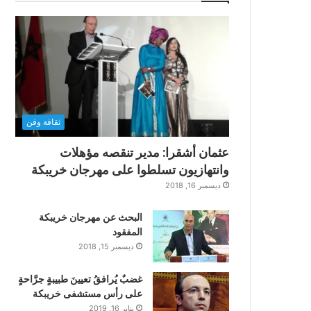
ثقافة وفن
عثمان أشقرا: مدير تنقصه مؤهلات
وانتهازيون تسلطوا على مهرجان خريبكة
ديسمبر 16, 2018
البحث عن مهرجان خريبكة
المفقود
ديسمبر 15, 2018
غضبٌ يُرافقُ تعيينَ طبيبةٍ جرَّاحةٍ
على رأس مستشفى خريبكة
يناير 16, 2019