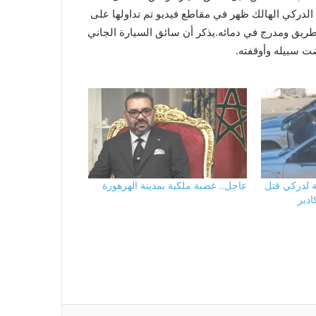
دركي الهالك ظهر في مقاطع فيديو تم تداولها على
ريق ومدرج في دمائه.يذكر أن سائق السيارة الجاني
ت سبيله وأوقفته.
ة لدركي قتل
عاجل.. غضبة ملكية بمدينة الهرهورة
ادير