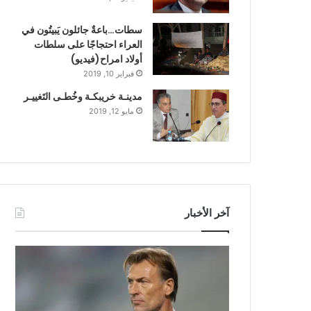
سطات…باعةٌ جائلون يَبيتُون في
العراء احتجاجًا على سلطات
أولاد امراح(فيديو)
فبراير 10, 2019
مدينـة خريبكـة وخُطـى التَغييـر
مايو 12, 2019
آخر الأخبار