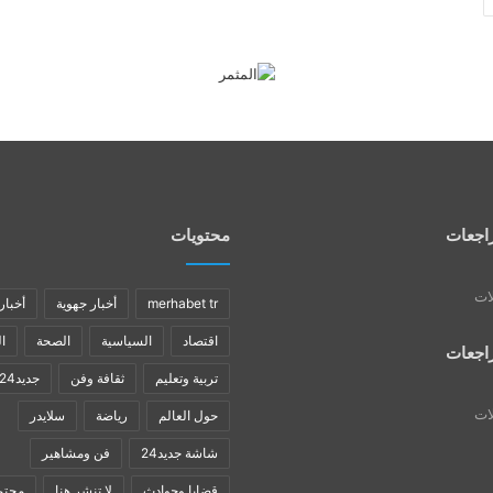
اجعات
محتويات
لات
merhabet tr
أخبار جهوية
أخبار
اقتصاد
السياسية
الصحة
ا
اجعات
تربية وتعليم
ثقافة وفن
جديد24
لات
حول العالم
رياضة
سلايدر
شاشة جديد24
فن ومشاهير
قضايا وحوادث
لا تنشر هنا
مجتم