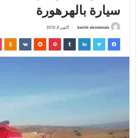
سيارة بالهرهورة
bachir aboulaoula
أكتوبر 6, 2019
فيسبوك
تويتر
لينكدإن
بينتيريست
iki