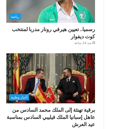
رياضة
رسميا.. تعيين هيرفي رونار مدربا لمنتخب
كوت ديفوار
منذ 24 ساعة
أخبار وطنية
برقية تهنئة إلى الملك محمد السادس من
عاهل إسبانيا الملك فيليبي السادس بمناسبة
عيد العرش