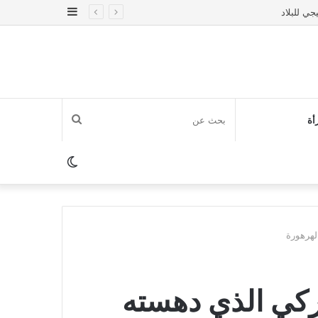
إضافة
عمود
جانبي
بحث
أة
عن
الوضع
المظلم
لهرهورة
دركي الذي دهسته