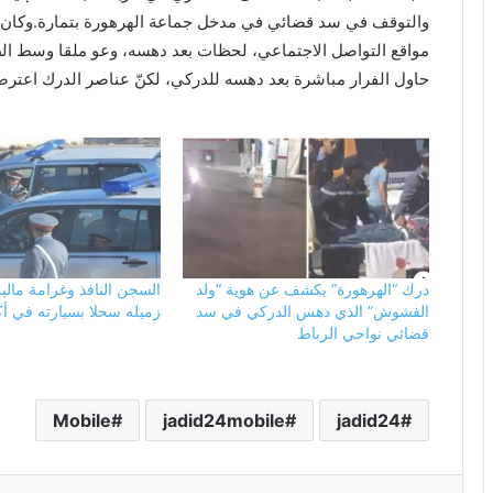
والتوقف في سد قضائي في مدخل جماعة الهرهورة بتمارة.وكان ال
مواقع التواصل الاجتماعي، لحظات بعد دهسه، وعو ملقا وسط الط
حاول الفرار مباشرة بعد دهسه للدركي، لكنّ عناصر الدرك اعترض
درك “الهرهورة” يكشف عن هوية “ولد
السجن النافذ وغرامة مالي
الفشوش” الذي دهس الدركي في سد
زميله سحلا بسيارته في أك
قضائي نواحي الرباط
Mobile
jadid24mobile
jadid24