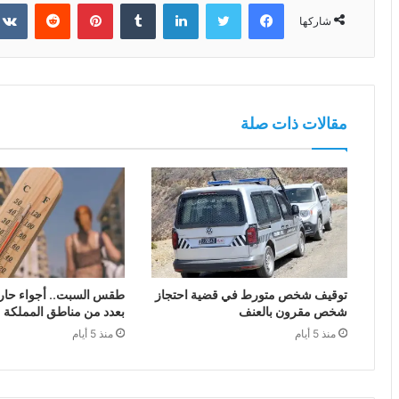
فيسبوك
تويتر
لينكدإن
بينتيريست
شاركها
مقالات ذات صلة
توقيف شخص متورط في قضية احتجاز
طقس السبت.. أجواء حار
شخص مقرون بالعنف
بعدد من مناطق المملكة
منذ 5 أيام
منذ 5 أيام