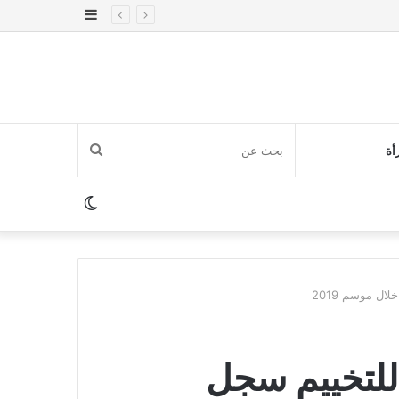
إضافة
عمود
جانبي
بحث
أة
عن
الوضع
المظلم
ال موسم 2019
 للتخييم سجل