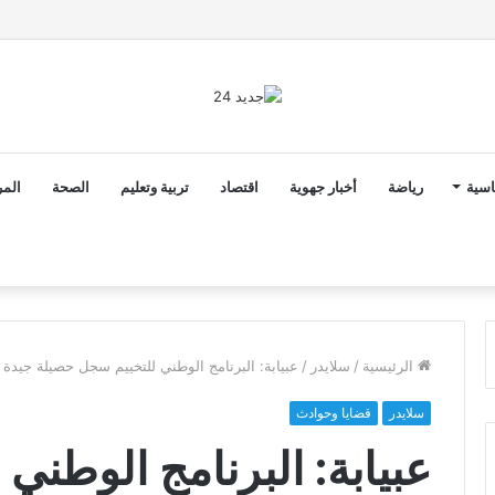
ن ثوابت العدالة الاجتماعية والمجالية خيار استراتيجي للبلاد
اسية
رياضة
أخبار جهوية
اقتصاد
تربية وتعليم
الصحة
المر
الرئيسية
/
سلايدر
/
عبيابة: البرنامج الوطني للتخييم سجل حصيلة جيدة خل
سلايدر
قضايا وحوادث
عبيابة: البرنامج الوطني