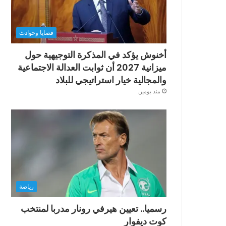
قضايا وحوادث
أخنوش يؤكد في المذكرة التوجيهية حول
ميزانية 2027 أن ثوابت العدالة الاجتماعية
والمجالية خيار استراتيجي للبلاد
منذ يومين
رياضة
رسميا.. تعيين هيرفي رونار مدربا لمنتخب
كوت ديفوار