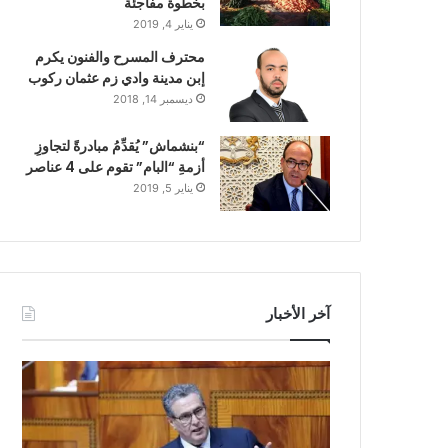
بخطوة مفاجئة
يناير 4, 2019
محترف المسرح والفنون يكرم
إبن مدينة وادي زم عثمان ركوب
ديسمبر 14, 2018
“بنشماش” يُقدِّمُ مبادرةً لتجاوزِ
أزمةِ “البام” تقوم على 4 عناصر
يناير 5, 2019
آخر الأخبار