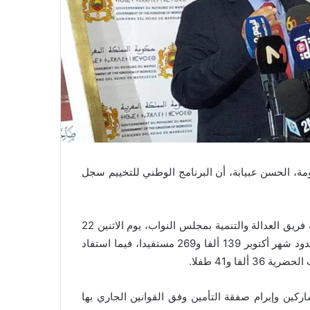
مة، الحسن عبيابة، أن البرنامج الوطني للتخييم سجل
وأوضح السيد عبيابة، في معرض رده على سؤال شفوي تقدم به فريق العدالة والتنمية بمجلس النواب، يوم الاثنين 22
أكتوبر 2019، أن عدد المستفيدين برسم موسم 2019 بلغ إلى حدود شهر أكتوبر 139 ألفا و269 مستفيدا، فيما استفاد
ركين وإبرام صفقة التأمين وفق القوانين الجاري بها