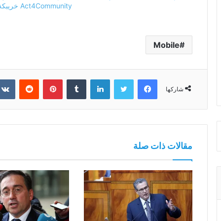
Act4Community خريبكة
Mobile
فيسبوك
تويتر
لينكدإن
بينتيريست
شاركها
مقالات ذات صلة