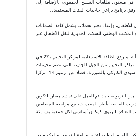
 في مستوى تطلعات النسيج الجمعوي، بالإضافة إلى
فق برنامج يراعي حاجيات الفئات المستفيدة.
 للأطفال، وإعداد دفتر تحملات يشمل كافة الضمانات
المكتب الوطني للسكك الحديدية لنقل الأطفال عبر
وفي ما يتعلق بتأهيل وتطوير البنيات التحتية، أبرز السيد عبيابة أنه تم رفع الطاقة الاستيعابية لمراكز التخييم بـ27 في
لاق عملية بناء مراكز التخييم من الجيل الجديد، التي تضم مخيمات
السطيحات بشفشاون، وأكلموس بورزازات، وتينيسان بوجدة، وسيدي الكاوكي بالصويرة، فضلا عن ترميم 44 مركزا
ين التربوية، حيث تم العمل على تجديد مسار التكوين
 ووضع مسلسل جديد للتداريب الخاصة بأطر المخيمات، مع مراجعة المضامين
فتر التعاقد التربوي كمكون أساسي لكل جمعية مشاركة
 اللجنة الوطنية لتدبير برنامج التخييم، والمكونة من