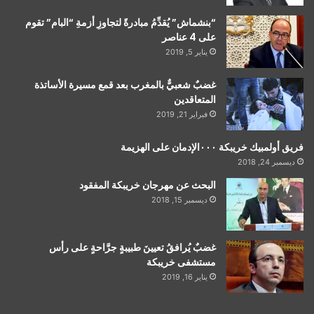
“بنشماش” يُقدِّمُ مبادرةً لتجاوزِ أزمةِ “البام” تقوم
على 4 عناصر
يناير 5, 2019
غضبٌ شعبيٌّ بالمغرب بعد قمع مسيرة الأساتذة
المتعاقدين
فبراير 21, 2019
فريق أولمبيك خريبكة ٠٠٠الإدمان على الهزيمة
ديسمبر 24, 2018
البحث عن مهرجان خريبكة المفقود
ديسمبر 15, 2018
غضبٌ يُرافقُ تعيينَ طبيبةٍ جرَّاحةٍ على رأس
مستشفى خريبكة
يناير 16, 2019