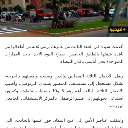
أقدمت سيدة في العقد الثالث من عمرها، برمي ثلاثة من أطفالها من
نافذة شقتها بالطابق الخامس، صباح اليوم الأحد، بأحد العمارات
المتواجدة بحي أناسي بالدار البيضاء.
ونقل الأطفال الثلاثة المصابين والذين وصفت وضعيتهم بالحرجة،
بشكل مستعجل إلى مستشفى المنصور بسيدي البرنوصي، وأصيب
الأطفال الثلاثة البالغة أعمارهم 5 و10 بإصابات متفاوتة وكسور،
استدعى تحويلهم إلى قسم الزطفال بالمركز الاستشفائي الجامعي
ابن رشد.
وانتقلت عناصر الأمن إلى عين المكان فور علمها بالحادث، التي
اعتقلت السيدة التي وصفها شهود بأنها تعاني من اضطرابات نفسية،