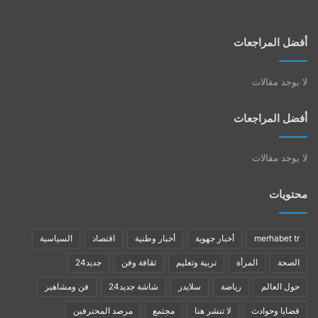
أفضل المراجعات
لا يوجد مقالات
أفضل المراجعات
لا يوجد مقالات
محتويات
merhabet tr
أخبار جهوية
أخبار وطنية
اقتصاد
السياسية
الصحة
المرأة
تربية وتعليم
ثقافة وفن
جديد24
حول العالم
رياضة
سلايدر
شاشة جديد24
فن ومشاهير
قضايا وحوادث
لا تنشر هنا
مجتمع
مرصد المحترفين