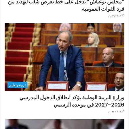
“مجلس بوعياش” يدخل على خط تعرض شاب لتهديد من
فرد القوات العمومية
منذ يومين
تربية وتعليم
وزارة التربية الوطنية تؤكد انطلاق الدخول المدرسي
2026-2027 في موعده الرسمي
منذ يومين