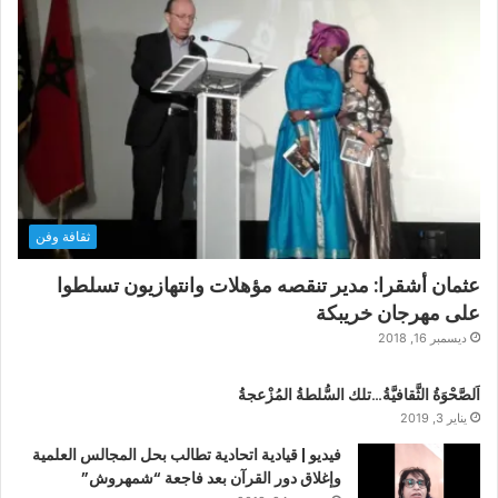
ثقافة وفن
عثمان أشقرا: مدير تنقصه مؤهلات وانتهازيون تسلطوا
على مهرجان خريبكة
ديسمبر 16, 2018
اَلصَّحْوَةُ الثَّقافيَّةُ…تلك السُّلطةُ المُزْعجةُ
يناير 3, 2019
فيديو | قيادية اتحادية تطالب بحل المجالس العلمية
وإغلاق دور القرآن بعد فاجعة “شمهروش”