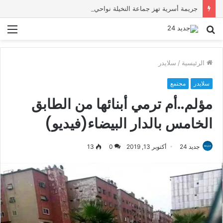
جريمة أسرية تهز جماعة النخيلة نواحي سطات.. وفاة الأب والجدة وتوقيف المشتبه فيه
بحث
الق
عن
الرئيسية
/
سلايدر
سلايدر
مجتمع
مؤلم..أم ترمي أبنائها من الطابق
الخامس بالدار البيضاء(فيديو)
جديد 24
أكتوبر 13, 2019
0
13