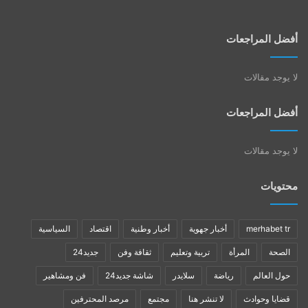
أفضل المراجعات
لا يوجد مقالات
أفضل المراجعات
لا يوجد مقالات
محتويات
merhabet tr
أخبار جهوية
أخبار وطنية
اقتصاد
السياسية
الصحة
المرأة
تربية وتعليم
ثقافة وفن
جديد24
حول العالم
رياضة
سلايدر
شاشة جديد24
فن ومشاهير
قضايا وحوادث
لا تنشر هنا
مجتمع
مرصد المحترفين