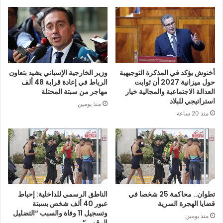
أخنوش يؤكد في المذكرة التوجيهية
وزير الخارجية الإسباني يشيد بتعاون
حول ميزانية 2027 أن ثوابت
الرباط في إعادة قرابة 48 ألف
العدالة الاجتماعية والمجالية خيار
مهاجر من سبتة المحتلة
استراتيجي للبلاد
منذ يومين
منذ 20 ساعة
تطوان.. محاكمة 25 شخصا في
الناطق الرسمي للداخلية: إحباط
قضايا الهجرة السرية
عبور 40 ألف شخص بسبتة
وتسجيل 11 وفاة والسبب “التضليل
منذ يومين
الرقمي”