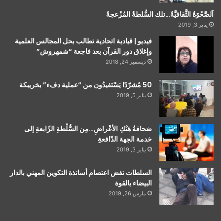
اَلصَّحْوَةُ الثَّقافيَّةُ…تلك السُّلطةُ المُزْعجةُ
يناير 3, 2019
فيديو | قيادية اتحادية تطالب بحل المجالس العلمية
وإغلاق دور القرآن بعد فاجعة “شمهروش”
ديسمبر 24, 2018
50 مُشرّدًا يَسْتَفيدُون من “عملية دفء” بخريبكة
يناير 5, 2019
صَحافةُ هَتْكِ الأعْراضِ…مِن السُّلْطةِ الرِّابعةِ إلى
خدمة الجهة الدّافعةِ
يناير 3, 2019
السلطات تفض اعتصام أساتذة التكوين المهني بالدار
البيضاء بالقوة
مارس 26, 2019