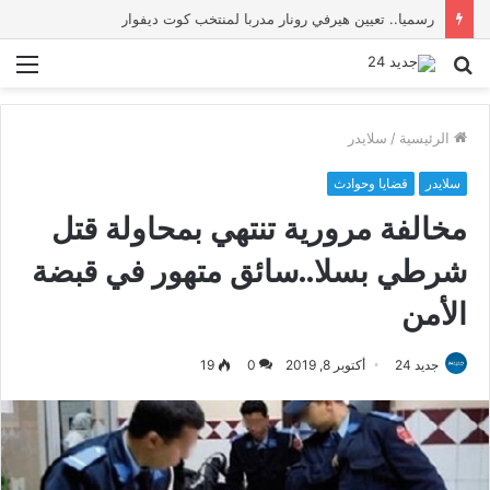
برقية تهنئة إلى الملك محمد السادس من عاهل إسبانيا الملك فيليبي السادس بمناسبة عيد العرش
بحث
الق
عن
الرئيسية
/
سلايدر
سلايدر
قضايا وحوادث
مخالفة مرورية تنتهي بمحاولة قتل
شرطي بسلا..سائق متهور في قبضة
الأمن
جديد 24
أكتوبر 8, 2019
0
19