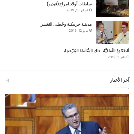
سلطات أولاد امراح(فيديو)
فبراير 10, 2019
مدينـة خريبكـة وخُطـى التَغييـر
مايو 12, 2019
اَلصَّحْوَةُ الثَّقافيَّةُ…تلك السُّلطةُ المُزْعجةُ
يناير 3, 2019
آخر الأخبار