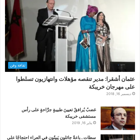
ثقافة وفن
عثمان أشقرا: مدير تنقصه مؤهلات وانتهازيون تسلطوا
على مهرجان خريبكة
ديسمبر 16, 2018
غضبٌ يُرافقُ تعيينَ طبيبةٍ جرَّاحةٍ على رأس
مستشفى خريبكة
يناير 16, 2019
سطات…باعةٌ جائلون يَبيتُون في العراء احتجاجًا على