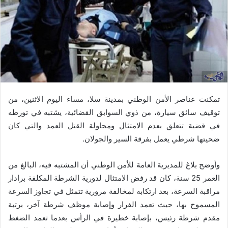
تمكنت عناصر الأمن الوطني بمدينة سلا، مساء اليوم الاثنين، من
توقيف سائق سيارة، من ذوي السوابق القضائية، يشتبه في تورطه
في قضية تتعلق بعدم الامتثال ومحاولة القتل العمد والتي كان
ضحيتها شرطي يعمل بفرقة السير والجولان.
وأوضح بلاغ للمديرية العامة للأمن الوطني أن المشتبه فيه، البالغ من
العمر 25 سنة، كان قد رفض الامتثال لدورية الشرطة المكلفة برادار
مراقبة السرعة، بعد ارتكابه لمخالفة مرورية تتمثل في تجاوز السرعة
المسموح بها، حيث تعمد الفرار وإصابة موظف شرطة آخر، برتبة
مقدم شرطة رئيس، بإصابة خطيرة في الرأس بعدما تعمد الضغط