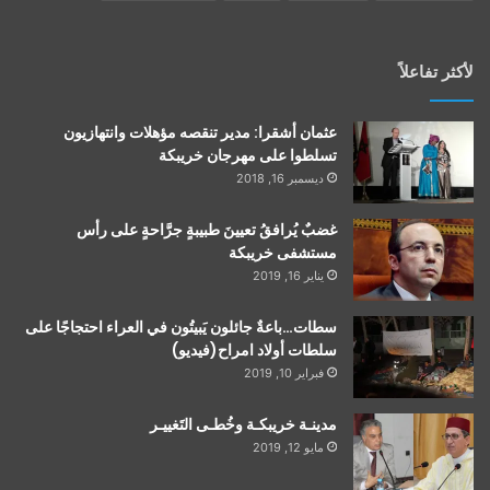
لأكثر تفاعلاً
عثمان أشقرا: مدير تنقصه مؤهلات وانتهازيون
تسلطوا على مهرجان خريبكة
ديسمبر 16, 2018
غضبٌ يُرافقُ تعيينَ طبيبةٍ جرَّاحةٍ على رأس
مستشفى خريبكة
يناير 16, 2019
سطات…باعةٌ جائلون يَبيتُون في العراء احتجاجًا على
سلطات أولاد امراح(فيديو)
فبراير 10, 2019
مدينـة خريبكـة وخُطـى التَغييـر
مايو 12, 2019