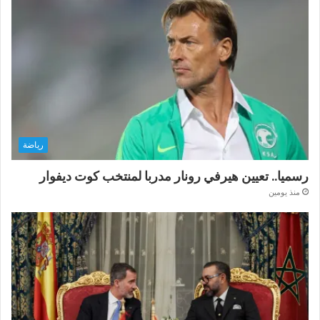
رياضة
رسميا.. تعيين هيرفي رونار مدربا لمنتخب كوت ديفوار
منذ يومين