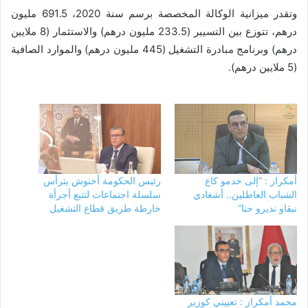
وتقدر ميزانية الوكالة المخصصة برسم سنة 2020، 691.5 مليون
درهم، تتوزع بين التسيير (233.5 مليون درهم) والاستثمار (8 ملايين
درهم) وبرنامج مبادرة التشغيل (445 مليون درهم) والموارد الصافية
(5 ملايين درهم).
أمكراز : “إلى خدمو كاع
رئيس الحكومة أخنوش يترأس
الشباب العاطلين.. أشغادي
سلسلة اجتماعات لتتبع أجرأة
نبقاو نديرو حنا”
خارطة طريق قطاع التشغيل
محمد أمكراز : تعييني كوزير