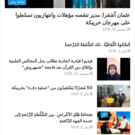
ثقافة وفن
عثمان أشقرا: مدير تنقصه مؤهلات وانتهازيون تسلطوا
على مهرجان خريبكة
ديسمبر 16, 2018
اَلصَّحْوَةُ الثَّقافيَّةُ…تلك السُّلطةُ المُزْعجةُ
يناير 3, 2019
فيديو | قيادية اتحادية تطالب بحل المجالس العلمية
وإغلاق دور القرآن بعد فاجعة “شمهروش”
ديسمبر 24, 2018
50 مُشرّدًا يَسْتَفيدُون من “عملية دفء” بخريبكة
يناير 5, 2019
صَحافةُ هَتْكِ الأعْراضِ…مِن السُّلْطةِ الرِّابعةِ إلى
خدمة الجهة الدّافعةِ
يناير 3, 2019