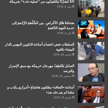
50 مُشرّدًا يَسْتَفيدُون من “عملية دفء” بخريبكة
يناير 5, 2019
صَحافةُ هَتْكِ الأعْراضِ…مِن السُّلْطةِ الرِّابعةِ إلى
خدمة الجهة الدّافعةِ
يناير 3, 2019
السلطات تفض اعتصام أساتذة التكوين المهني بالدار
البيضاء بالقوة
مارس 26, 2019
الصايل يَخْتَطِفُ مهرجان خريبكة مع سبق الإصرار
والترصد
ديسمبر 20, 2018
أساتذة «التعاقد» يطلقون هاشتاغ «أمزازي يكذب و
ملفنا لم يتم حله بعد»
مارس 10, 2019