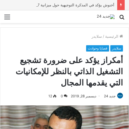
أخنوش يؤكد في المذكرة التوجيهية حول ميزانية 2027 أن ثوابت العدالة الاجتماعية والمجالية خيار استراتيجي للبلاد
بحث
الق
عن
الرئيسية
/
سلايدر
سلايدر
قضايا وحوادث
أمكراز يؤكد على ضرورة تشجيع
التشغيل الذاتي بالنظر للإمكانيات
التي يقدمها المجال
جديد 24
ديسمبر 28, 2019
0
12