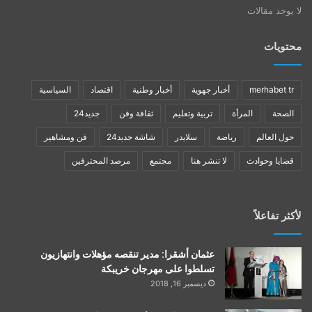
لا يوجد مقالات
محتويات
merhabet tr
أخبار جهوية
أخبار وطنية
اقتصاد
السياسية
الصحة
المرأة
تربية وتعليم
ثقافة وفن
جديد24
حول العالم
رياضة
سلايدر
شاشة جديد24
فن ومشاهير
قضايا وحوادث
لا تنشر هنا
مجتمع
مرصد المحترفين
لأكثر تفاعلاً
عثمان أشقرا: مدير تنقصه مؤهلات وانتهازيون
تسلطوا على مهرجان خريبكة
ديسمبر 16, 2018