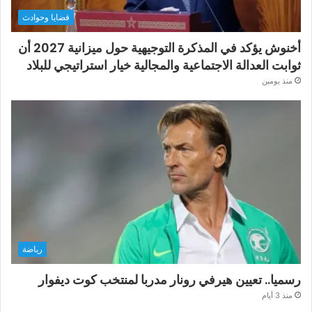
قضايا وحوادث
أخنوش يؤكد في المذكرة التوجيهية حول ميزانية 2027 أن
ثوابت العدالة الاجتماعية والمجالية خيار استراتيجي للبلاد
منذ يومين
رياضة
رسميا.. تعيين هيرفي رونار مدربا لمنتخب كوت ديفوار
منذ 3 أيام