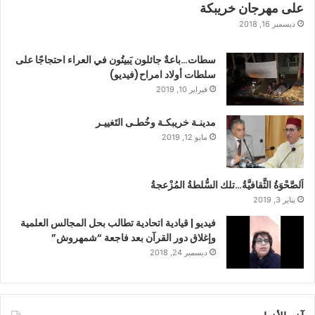
على مهرجان خريبكة
ديسمبر 16, 2018
سطات…باعةٌ جائلون يَبيتُون في العراء احتجاجًا على
سلطات أولاد امراح(فيديو)
فبراير 10, 2019
مدينـة خريبكـة وخُطـى التَغييـر
مايو 12, 2019
اَلصَّحْوَةُ الثَّقافيَّةُ…تلك السُّلطةُ المُزْعجةُ
يناير 3, 2019
فيديو | قيادية اتحادية تطالب بحل المجالس العلمية
وإغلاق دور القرآن بعد فاجعة “شمهروش”
ديسمبر 24, 2018