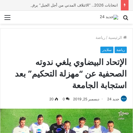
انتخابات 2026.. “الائتلاف المدني من أجل الجبل” يرفع عشرة مطالب أمام الأحزاب لإنصاف المناطق الجبلية
بحث
الق
عن
الرئيسية
/
رياضة
رياضة
سلايدر
الإتحاد البيضاوي يلغي ندوته
الصحفية عن “مهزلة التحكيم” بعد
استجابة الجامعة
جديد 24
ديسمبر 25, 2019
0
20