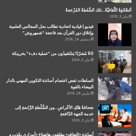
اَلصَّحْوَةُ الثَّقافيَّةُ…تلك السُّلطةُ المُزْعجةُ
يناير 3, 2019
فيديو | قيادية اتحادية تطالب بحل المجالس العلمية
وإغلاق دور القرآن بعد فاجعة “شمهروش”
ديسمبر 24, 2018
50 مُشرّدًا يَسْتَفيدُون من “عملية دفء” بخريبكة
يناير 5, 2019
السلطات تفض اعتصام أساتذة التكوين المهني بالدار
البيضاء بالقوة
مارس 26, 2019
صَحافةُ هَتْكِ الأعْراضِ…مِن السُّلْطةِ الرِّابعةِ إلى
خدمة الجهة الدّافعةِ
يناير 3, 2019
أساتذة «التعاقد» يطلقون هاشتاغ «أمزازي يكذب و