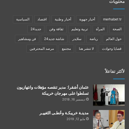
محتويات
merhabet tr
أخبار جهوية
أخبار وطنية
اقتصاد
السياسية
الصحة
المرأة
تربية وتعليم
ثقافة وفن
جديد24
حول العالم
رياضة
سلايدر
شاشة جديد24
فن ومشاهير
قضايا وحوادث
لا تنشر هنا
مجتمع
مرصد المحترفين
لأكثر تفاعلاً
عثمان أشقرا: مدير تنقصه مؤهلات وانتهازيون
تسلطوا على مهرجان خريبكة
ديسمبر 16, 2018
مدينـة خريبكـة وخُطـى التَغييـر
مايو 12, 2019