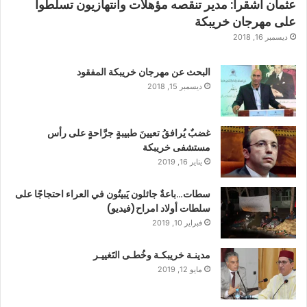
عثمان أشقرا: مدير تنقصه مؤهلات وانتهازيون تسلطوا
على مهرجان خريبكة
ديسمبر 16, 2018
البحث عن مهرجان خريبكة المفقود
ديسمبر 15, 2018
غضبٌ يُرافقُ تعيينَ طبيبةٍ جرَّاحةٍ على رأس
مستشفى خريبكة
يناير 16, 2019
سطات…باعةٌ جائلون يَبيتُون في العراء احتجاجًا على
سلطات أولاد امراح(فيديو)
فبراير 10, 2019
مدينـة خريبكـة وخُطـى التَغييـر
مايو 12, 2019