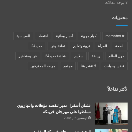
لا يوجد مقالات
محتويات
merhabet tr
أخبار جهوية
أخبار وطنية
اقتصاد
السياسية
الصحة
المرأة
تربية وتعليم
ثقافة وفن
جديد24
حول العالم
رياضة
سلايدر
شاشة جديد24
فن ومشاهير
قضايا وحوادث
لا تنشر هنا
مجتمع
مرصد المحترفين
لأكثر تفاعلاً
عثمان أشقرا: مدير تنقصه مؤهلات وانتهازيون
تسلطوا على مهرجان خريبكة
ديسمبر 16, 2018
البحث عن مهرجان خريبكة المفقود