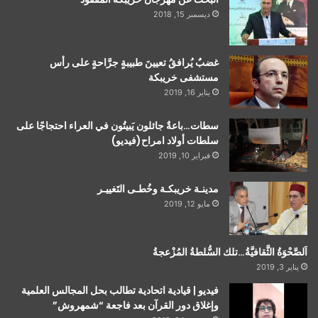
ديسمبر 15, 2018
غضبٌ يُرافقُ تعيينَ طبيبةٍ جرَّاحةٍ على رأس
مستشفى خريبكة
يناير 16, 2019
سطات…باعةٌ جائلون يَبيتُون في العراء احتجاجًا على
سلطات أولاد امراح(فيديو)
فبراير 10, 2019
مدينـة خريبكـة وخُطـى التَغييـر
مايو 12, 2019
اَلصَّحْوَةُ الثَّقافيَّةُ…تلك السُّلطةُ المُزْعجةُ
يناير 3, 2019
فيديو | قيادية اتحادية تطالب بحل المجالس العلمية
وإغلاق دور القرآن بعد فاجعة “شمهروش”