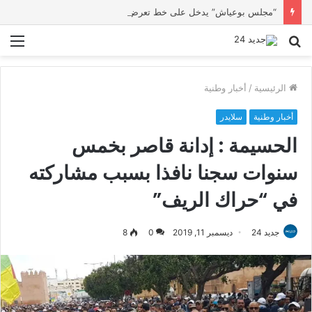
“مجلس بوعياش” يدخل على خط تعرض شاب لتهديد من فرد القوات العمومية
بحث
الق
عن
الرئيسية
/
أخبار وطنية
أخبار وطنية
سلايدر
الحسيمة : إدانة قاصر بخمس
سنوات سجنا نافذا بسبب مشاركته
في “حراك الريف”
جديد 24
ديسمبر 11, 2019
0
8