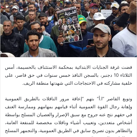
قضت غرفة الجنايات الابتدائية بمحكمة الاستئناف بالحسيمة، أمس
الثلاثاء 10 دجنبر، بالسجن النافذ خمس سنوات في حق قاصر، على
خلفية مشاركته في الاحتجاجات التي شهدتها منطقة الريف.
وتوبع القاصر “ا.أ” بتهم “إعاقة مرور الناقلات بالطريق العمومية
وإهانة رجال القوة العمومية أثناء قيامهم بمهامهم وممارسة العنف
في حقهم نتج عنه جروح مع سبق الإصرار والعصيان المسلح بواسطة
أشخاص متعددين، وتعييب أشياء وناقلات مخصصة للمنفعة العامة،
والتظاهر بدون تصريح سابق في الطريق العمومية، والتجمهر المسلح