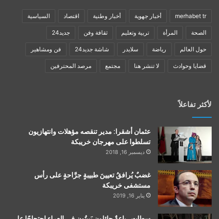
merhabet tr
أخبار جهوية
أخبار وطنية
اقتصاد
السياسية
الصحة
المرأة
تربية وتعليم
ثقافة وفن
جديد24
حول العالم
رياضة
سلايدر
شاشة جديد24
فن ومشاهير
قضايا وحوادث
لا تنشر هنا
مجتمع
مرصد المحترفين
لأكثر تفاعلاً
عثمان أشقرا: مدير تنقصه مؤهلات وانتهازيون
تسلطوا على مهرجان خريبكة
ديسمبر 16, 2018
غضبٌ يُرافقُ تعيينَ طبيبةٍ جرَّاحةٍ على رأس
مستشفى خريبكة
يناير 16, 2019
سطات…باعةٌ جائلون يَبيتُون في العراء احتجاجًا على