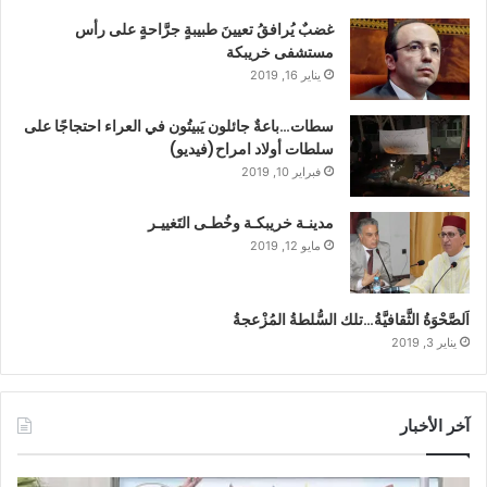
غضبٌ يُرافقُ تعيينَ طبيبةٍ جرَّاحةٍ على رأس
مستشفى خريبكة
يناير 16, 2019
سطات…باعةٌ جائلون يَبيتُون في العراء احتجاجًا على
سلطات أولاد امراح(فيديو)
فبراير 10, 2019
مدينـة خريبكـة وخُطـى التَغييـر
مايو 12, 2019
اَلصَّحْوَةُ الثَّقافيَّةُ…تلك السُّلطةُ المُزْعجةُ
يناير 3, 2019
آخر الأخبار