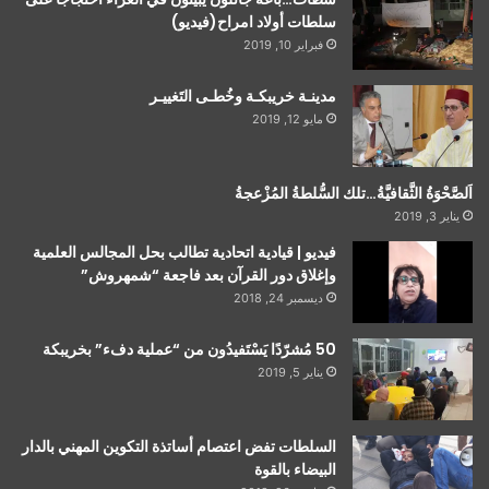
سلطات أولاد امراح(فيديو)
فبراير 10, 2019
مدينـة خريبكـة وخُطـى التَغييـر
مايو 12, 2019
اَلصَّحْوَةُ الثَّقافيَّةُ…تلك السُّلطةُ المُزْعجةُ
يناير 3, 2019
فيديو | قيادية اتحادية تطالب بحل المجالس العلمية
وإغلاق دور القرآن بعد فاجعة “شمهروش”
ديسمبر 24, 2018
50 مُشرّدًا يَسْتَفيدُون من “عملية دفء” بخريبكة
يناير 5, 2019
السلطات تفض اعتصام أساتذة التكوين المهني بالدار
البيضاء بالقوة