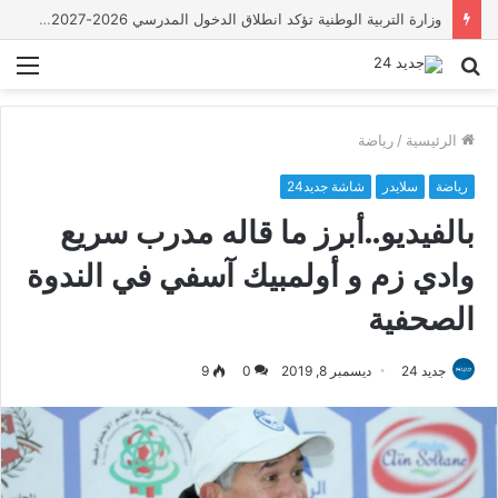
خلاف ينتهي بمقتل شاب في سوق السبت أولاد النمة
بحث
الق
عن
الرئيسية
/
رياضة
رياضة
سلايدر
شاشة جديد24
بالفيديو..أبرز ما قاله مدرب سريع
وادي زم و أولمبيك آسفي في الندوة
الصحفية
جديد 24
ديسمبر 8, 2019
0
9