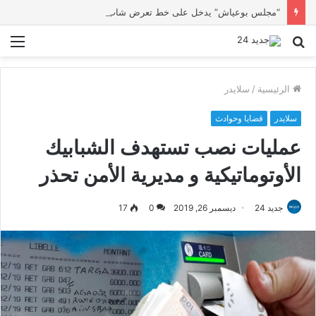
“مجلس بوعياش” يدخل على خط تعرض شاب لتهديد من فرد القوات العمومية
بحث
الق
عن
الرئيسية
/
سلايدر
سلايدر
قضايا وحوادث
عمليات نصب تستهدف الشبابيك
الأوتوماتيكية و مديرية الأمن تحذر
جديد 24
ديسمبر 26, 2019
0
17