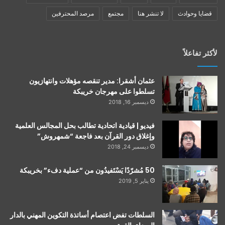
قضايا وحوادث
لا تنشر هنا
مجتمع
مرصد المحترفين
لأكثر تفاعلاً
عثمان أشقرا: مدير تنقصه مؤهلات وانتهازيون
تسلطوا على مهرجان خريبكة
ديسمبر 16, 2018
فيديو | قيادية اتحادية تطالب بحل المجالس العلمية
وإغلاق دور القرآن بعد فاجعة “شمهروش”
ديسمبر 24, 2018
50 مُشرّدًا يَسْتَفيدُون من “عملية دفء” بخريبكة
يناير 5, 2019
السلطات تفض اعتصام أساتذة التكوين المهني بالدار