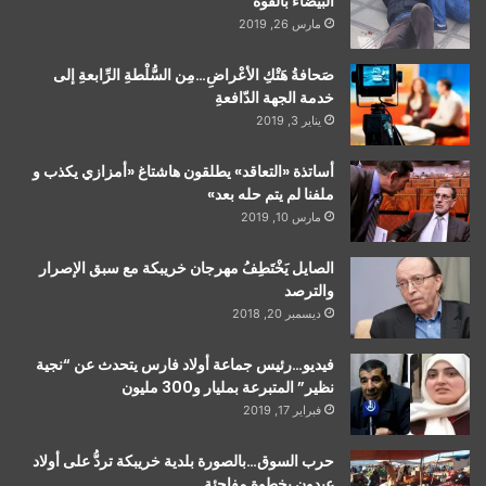
البيضاء بالقوة
مارس 26, 2019
صَحافةُ هَتْكِ الأعْراضِ…مِن السُّلْطةِ الرِّابعةِ إلى
خدمة الجهة الدّافعةِ
يناير 3, 2019
أساتذة «التعاقد» يطلقون هاشتاغ «أمزازي يكذب و
ملفنا لم يتم حله بعد»
مارس 10, 2019
الصايل يَخْتَطِفُ مهرجان خريبكة مع سبق الإصرار
والترصد
ديسمبر 20, 2018
فيديو…رئيس جماعة أولاد فارس يتحدث عن “نجية
نظير” المتبرعة بمليار و300 مليون
فبراير 17, 2019
حرب السوق…بالصورة بلدية خريبكة تردُّ على أولاد
عبدون بخطوة مفاجئة