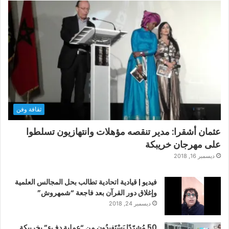
ثقافة وفن
عثمان أشقرا: مدير تنقصه مؤهلات وانتهازيون تسلطوا
على مهرجان خريبكة
ديسمبر 16, 2018
فيديو | قيادية اتحادية تطالب بحل المجالس العلمية
وإغلاق دور القرآن بعد فاجعة “شمهروش”
ديسمبر 24, 2018
50 مُشرّدًا يَسْتَفيدُون من “عملية دفء” بخريبكة