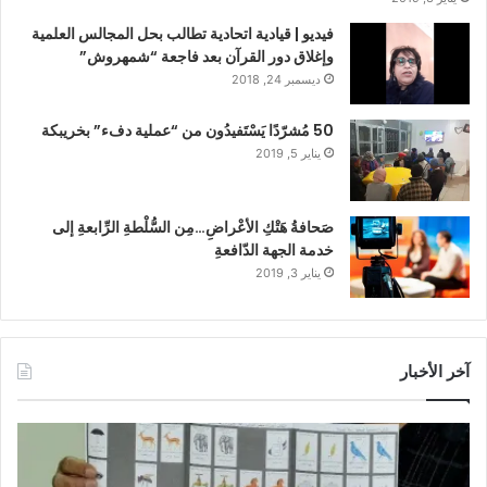
فيديو | قيادية اتحادية تطالب بحل المجالس العلمية
وإغلاق دور القرآن بعد فاجعة “شمهروش”
ديسمبر 24, 2018
50 مُشرّدًا يَسْتَفيدُون من “عملية دفء” بخريبكة
يناير 5, 2019
صَحافةُ هَتْكِ الأعْراضِ…مِن السُّلْطةِ الرِّابعةِ إلى
خدمة الجهة الدّافعةِ
يناير 3, 2019
آخر الأخبار