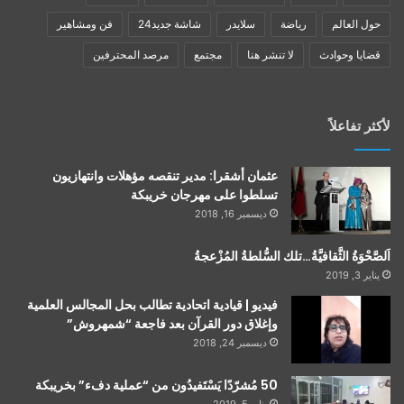
حول العالم
رياضة
سلايدر
شاشة جديد24
فن ومشاهير
قضايا وحوادث
لا تنشر هنا
مجتمع
مرصد المحترفين
لأكثر تفاعلاً
عثمان أشقرا: مدير تنقصه مؤهلات وانتهازيون
تسلطوا على مهرجان خريبكة
ديسمبر 16, 2018
اَلصَّحْوَةُ الثَّقافيَّةُ…تلك السُّلطةُ المُزْعجةُ
يناير 3, 2019
فيديو | قيادية اتحادية تطالب بحل المجالس العلمية
وإغلاق دور القرآن بعد فاجعة “شمهروش”
ديسمبر 24, 2018
50 مُشرّدًا يَسْتَفيدُون من “عملية دفء” بخريبكة
يناير 5, 2019