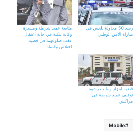
رصد 50 محاولة للغش في
متابعة عميد شرطة ومسيرة
مباراة الأمن الوطني
وكالة بنكية في حالة اعتقال
عقب ضلوعهما في قضية
اختلاس وفساد
قضية ابتزاز وطلب رشوة..
توقيف عميد شرطة في
مراكش
Mobile