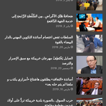
صَحافةُ هَتْكِ الأعْراضِ…مِن السُّلْطةِ الرِّابعةِ إلى
خدمة الجهة الدّافعةِ
يناير 3, 2019
السلطات تفض اعتصام أساتذة التكوين المهني بالدار
البيضاء بالقوة
مارس 26, 2019
الصايل يَخْتَطِفُ مهرجان خريبكة مع سبق الإصرار
والترصد
ديسمبر 20, 2018
أساتذة «التعاقد» يطلقون هاشتاغ «أمزازي يكذب و
ملفنا لم يتم حله بعد»
مارس 10, 2019
حرب السوق…بالصورة بلدية خريبكة تردُّ على أولاد
عبدون بخطوة مفاجئة