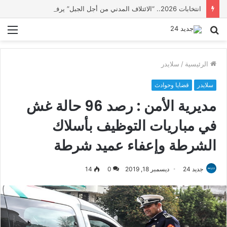
انتخابات 2026.. “الائتلاف المدني من أجل الجبل” يرفع عشرة مطالب أمام الأحزاب لإنصاف المناطق الجبلية
بحث
الق
عن
الرئيسية
/
سلايدر
سلايدر
قضايا وحوادث
مديرية الأمن : رصد 96 حالة غش
في مباريات التوظيف بأسلاك
الشرطة وإعفاء عميد شرطة
جديد 24
ديسمبر 18, 2019
0
14