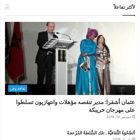
لأكثر تفاعلاً
ثقافة وفن
عثمان أشقرا: مدير تنقصه مؤهلات وانتهازيون تسلطوا
على مهرجان خريبكة
ديسمبر 16, 2018
اَلصَّحْوَةُ الثَّقافيَّةُ…تلك السُّلطةُ المُزْعجةُ
يناير 3, 2019