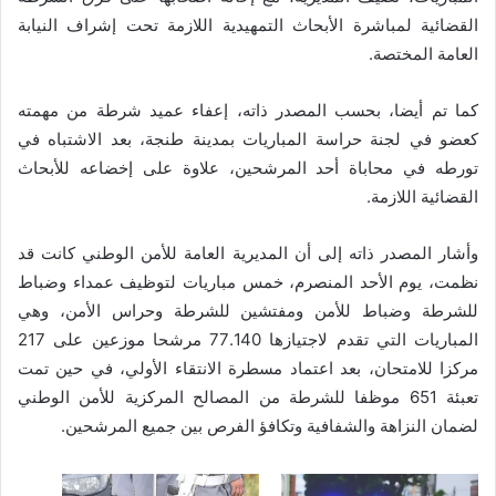
القضائية لمباشرة الأبحاث التمهيدية اللازمة تحت إشراف النيابة
العامة المختصة.
كما تم أيضا، بحسب المصدر ذاته، إعفاء عميد شرطة من مهمته
كعضو في لجنة حراسة المباريات بمدينة طنجة، بعد الاشتباه في
تورطه في محاباة أحد المرشحين، علاوة على إخضاعه للأبحاث
القضائية اللازمة.
وأشار المصدر ذاته إلى أن المديرية العامة للأمن الوطني كانت قد
نظمت، يوم الأحد المنصرم، خمس مباريات لتوظيف عمداء وضباط
للشرطة وضباط للأمن ومفتشين للشرطة وحراس الأمن، وهي
المباريات التي تقدم لاجتيازها 77.140 مرشحا موزعين على 217
مركزا للامتحان، بعد اعتماد مسطرة الانتقاء الأولي، في حين تمت
تعبئة 651 موظفا للشرطة من المصالح المركزية للأمن الوطني
لضمان النزاهة والشفافية وتكافؤ الفرص بين جميع المرشحين.