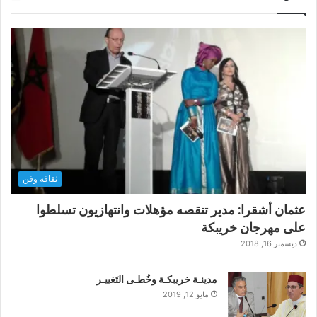
ثقافة وفن
عثمان أشقرا: مدير تنقصه مؤهلات وانتهازيون تسلطوا
على مهرجان خريبكة
ديسمبر 16, 2018
مدينـة خريبكـة وخُطـى التَغييـر
مايو 12, 2019