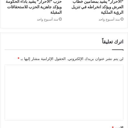
“الأحرار” يشيد بمضامين خطاب
حزب ”الأحرار” يشيد بأداء الحكومة
العرش ويؤكد انخراطه في تنزيل
ويؤكد جاهزية الحزب للاستحقاقات
الرؤية الملكية
المقبلة
منذ أسبوع واحد
منذ أسبوع واحد
اترك تعليقاً
لن يتم نشر عنوان بريدك الإلكتروني.
الحقول الإلزامية مشار إليها بـ
*
ا
ل
ت
ع
ل
ي
ق
الاسم
*