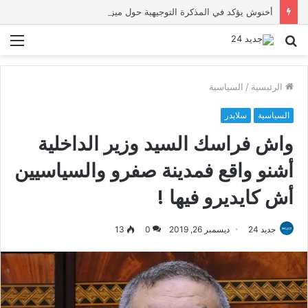
أخنوش يؤكد في المذكرة التوجيهية حول ميزانية 2027 أن ثوابت العدالة الاجتماعية والمجالية خيار استراتيجي للبلاد
بحث
الق
عن
الرئيسية
/
السياسية
السياسية
سلايدر
واش فراسك السيد وزير الداخلية
أشنو واقع فمدينة صفرو والسياسيين
أش كايديرو فيها !
جديد 24
ديسمبر 26, 2019
0
13