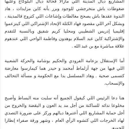
المشاريع ديال المدينة اللي مازالا فحالة ديال البلوكاج وعليها
ضغوطات باش متخرجشي للوجود وبرر بأنه كاين مزايدات ، هاد
الندوة عقدها باش يصحح مغالطات وإشاعات اللي كتروج فالمدينة ،
وبشكل آخر اللي مقصود فهاد الكثلة الإتحاد الإشتراكي اللي كيتزعموا
إقليميا إدريس الشطيبي ومحليا كريم شفيق وبالنسبة للتقدم
والإشتراكية كاين عبد السلام بوهدون وفاطمة الواحي اللي عندهوم
علاقة مباشرة مع بن عبد الله .
أما الإستقلال بزعامة الفرودي والحكيم بوشامة والحركة الشعبية
اللي فيها من جهة أزلماط أمحمد و حيدر هما كيمارسوا معارضة
كتسمى صحية . وهاد المسلسل بدا مع الحكومة و مسألة التحالف
والإنسحاب.
هنا دعا الرئيس اللي كيقول الجميع أنه سلبت منه البساط وأصبح
مخلوعا ندائه للساكنة من أجل مد يد العون و اليقضة والخروج من
أجل حماية المشاريع اللي أعتبرها ديالهم وركز على ضرورة التصدي
لهاد الخرجات اللي كتشوه الرأي العام ، وشهر ورقة صفراء إنظارا
للجميع.