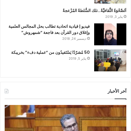
اَلصَّحْوَةُ الثَّقافيَّةُ…تلك السُّلطةُ المُزْعجةُ
يناير 3, 2019
فيديو | قيادية اتحادية تطالب بحل المجالس العلمية
وإغلاق دور القرآن بعد فاجعة “شمهروش”
ديسمبر 24, 2018
50 مُشرّدًا يَسْتَفيدُون من “عملية دفء” بخريبكة
يناير 5, 2019
آخر الأخبار