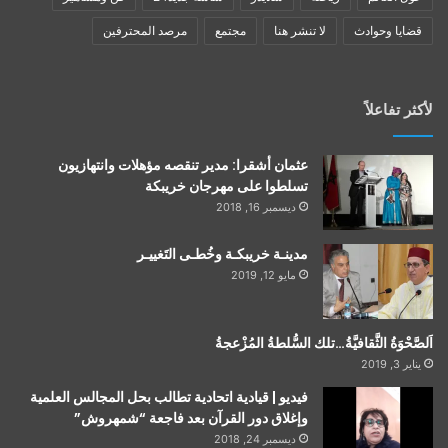
قضايا وحوادث
لا تنشر هنا
مجتمع
مرصد المحترفين
لأكثر تفاعلاً
عثمان أشقرا: مدير تنقصه مؤهلات وانتهازيون
تسلطوا على مهرجان خريبكة
ديسمبر 16, 2018
مدينـة خريبكـة وخُطـى التَغييـر
مايو 12, 2019
اَلصَّحْوَةُ الثَّقافيَّةُ…تلك السُّلطةُ المُزْعجةُ
يناير 3, 2019
فيديو | قيادية اتحادية تطالب بحل المجالس العلمية
وإغلاق دور القرآن بعد فاجعة “شمهروش”
ديسمبر 24, 2018