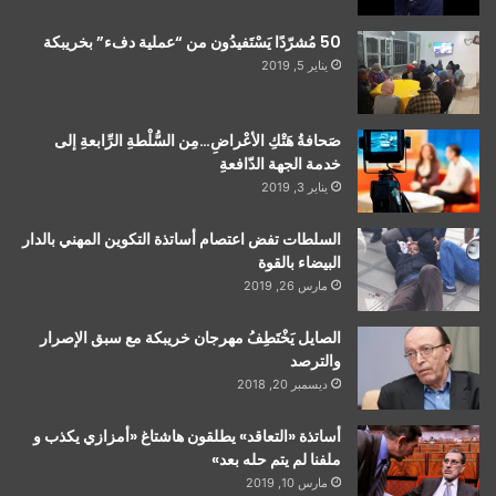
50 مُشرّدًا يَسْتَفيدُون من “عملية دفء” بخريبكة
يناير 5, 2019
صَحافةُ هَتْكِ الأعْراضِ…مِن السُّلْطةِ الرِّابعةِ إلى
خدمة الجهة الدّافعةِ
يناير 3, 2019
السلطات تفض اعتصام أساتذة التكوين المهني بالدار
البيضاء بالقوة
مارس 26, 2019
الصايل يَخْتَطِفُ مهرجان خريبكة مع سبق الإصرار
والترصد
ديسمبر 20, 2018
أساتذة «التعاقد» يطلقون هاشتاغ «أمزازي يكذب و
ملفنا لم يتم حله بعد»
مارس 10, 2019