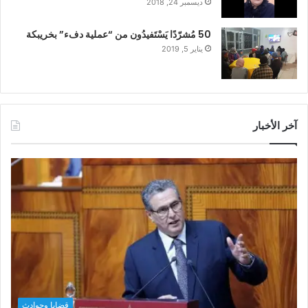
ديسمبر 24, 2018
50 مُشرّدًا يَسْتَفيدُون من “عملية دفء” بخريبكة
يناير 5, 2019
آخر الأخبار
قضايا وحوادث