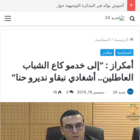
أخنوش يؤكد في المذكرة التوجيهية حول ميزانية 2027 أن ثوابت العدالة الاجتماعية والمجالية خيار استراتيجي للبلاد
بحث
الق
عن
الرئيسية
/
السياسية
السياسية
سلايدر
أمكراز : “إلى خدمو كاع الشباب
العاطلين.. أشغادي نبقاو نديرو حنا”
جديد 24
ديسمبر 18, 2019
0
18