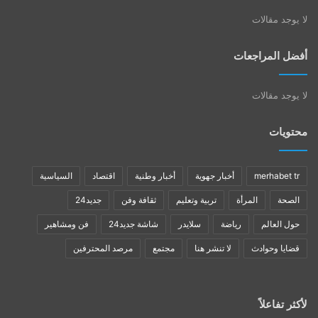
لا يوجد مقالات
أفضل المراجعات
لا يوجد مقالات
محتويات
merhabet tr
أخبار جهوية
أخبار وطنية
اقتصاد
السياسية
الصحة
المرأة
تربية وتعليم
ثقافة وفن
جديد24
حول العالم
رياضة
سلايدر
شاشة جديد24
فن ومشاهير
قضايا وحوادث
لا تنشر هنا
مجتمع
مرصد المحترفين
لأكثر تفاعلاً