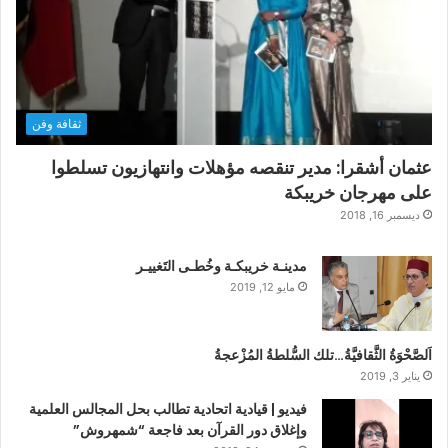
ثقافة وفن
عثمان أشقرا: مدير تنقصه مؤهلات وانتهازيون تسلطوا
على مهرجان خريبكة
ديسمبر 16, 2018
مدينـة خريبكـة وخُطـى التَغييـر
مايو 12, 2019
اَلصَّحْوَةُ الثَّقافيَّةُ…تلك السُّلطةُ المُزْعجةُ
يناير 3, 2019
فيديو | قيادية اتحادية تطالب بحل المجالس العلمية
وإغلاق دور القرآن بعد فاجعة “شمهروش”