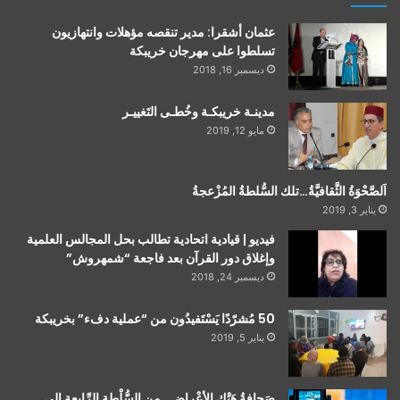
عثمان أشقرا: مدير تنقصه مؤهلات وانتهازيون
تسلطوا على مهرجان خريبكة
ديسمبر 16, 2018
مدينـة خريبكـة وخُطـى التَغييـر
مايو 12, 2019
اَلصَّحْوَةُ الثَّقافيَّةُ…تلك السُّلطةُ المُزْعجةُ
يناير 3, 2019
فيديو | قيادية اتحادية تطالب بحل المجالس العلمية
وإغلاق دور القرآن بعد فاجعة “شمهروش”
ديسمبر 24, 2018
50 مُشرّدًا يَسْتَفيدُون من “عملية دفء” بخريبكة
يناير 5, 2019
صَحافةُ هَتْكِ الأعْراضِ…مِن السُّلْطةِ الرِّابعةِ إلى