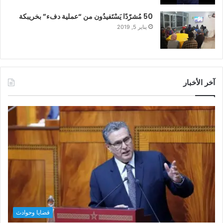
50 مُشرّدًا يَسْتَفيدُون من “عملية دفء” بخريبكة
يناير 5, 2019
آخر الأخبار
قضايا وحوادث