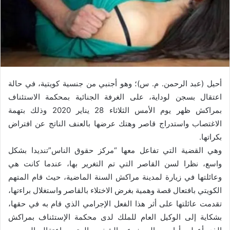
أحيل (عبد الرحمن. م. س)؛ وهو أجنبي من جنسية كويتية، في حالة
اعتقال بسجن لوداية، على الغرفة الجنائية بمحكمة الاستئناف
بمراكش ظهر يوم الأمس الثلاثاء 28 يناير 2020 وذلك بتهمة
الاغتصاب واستدراج قاصر وهتك عرضها بالعنف الناتج عن افتراض
بكراتها.
وهي القضية التي تفاعل معها “مركز حقوق الناس”تنديدا بشكل
واسع، نظرا لسن القاصر التي تم التغرير بها، عندما كانت هي
وعائلتها في زيارة لمدينة مراكش السنة الماضية، حيث قام المتهم
الكويتي بافتعال قصة وهمية بغرض الاختلاء بالقاصر واستغلال براءتها،
تقدمت عائلتها على أثر هذا الفعل الإجرامي الذي قام به في حقها،
بشكاية إلى الوكيل العام للملك لدى محكمة الإستئناف بمراكش