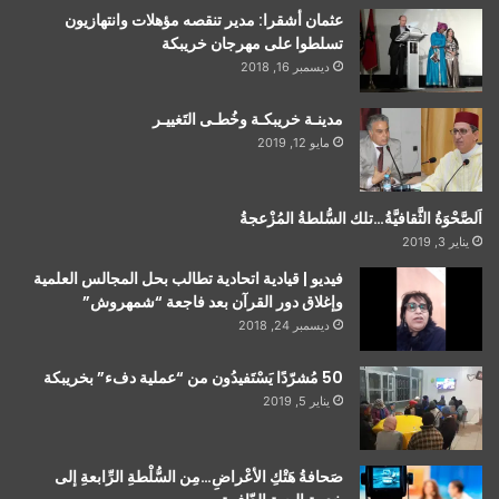
عثمان أشقرا: مدير تنقصه مؤهلات وانتهازيون
تسلطوا على مهرجان خريبكة
ديسمبر 16, 2018
مدينـة خريبكـة وخُطـى التَغييـر
مايو 12, 2019
اَلصَّحْوَةُ الثَّقافيَّةُ…تلك السُّلطةُ المُزْعجةُ
يناير 3, 2019
فيديو | قيادية اتحادية تطالب بحل المجالس العلمية
وإغلاق دور القرآن بعد فاجعة “شمهروش”
ديسمبر 24, 2018
50 مُشرّدًا يَسْتَفيدُون من “عملية دفء” بخريبكة
يناير 5, 2019
صَحافةُ هَتْكِ الأعْراضِ…مِن السُّلْطةِ الرِّابعةِ إلى