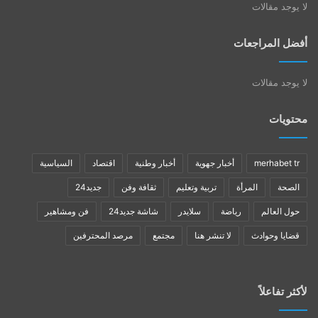
لا يوجد مقالات
أفضل المراجعات
لا يوجد مقالات
محتويات
merhabet tr
أخبار جهوية
أخبار وطنية
اقتصاد
السياسية
الصحة
المرأة
تربية وتعليم
ثقافة وفن
جديد24
حول العالم
رياضة
سلايدر
شاشة جديد24
فن ومشاهير
قضايا وحوادث
لا تنشر هنا
مجتمع
مرصد المحترفين
لأكثر تفاعلاً