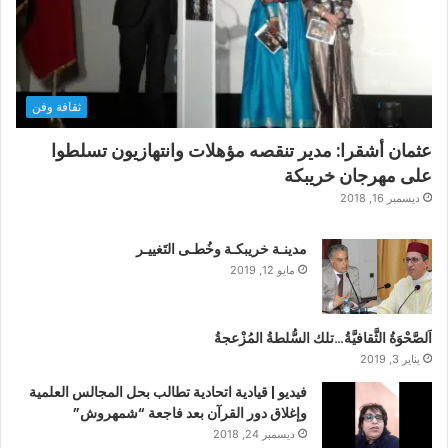
ثقافة وفن
عثمان أشقرا: مدير تنقصه مؤهلات وانتهازيون تسلطوا
على مهرجان خريبكة
ديسمبر 16, 2018
مدينـة خريبكـة وخُطـى التَغييـر
مايو 12, 2019
اَلصَّحْوَةُ الثَّقافيَّةُ…تلك السُّلطةُ المُزْعجةُ
يناير 3, 2019
فيديو | قيادية اتحادية تطالب بحل المجالس العلمية
وإغلاق دور القرآن بعد فاجعة “شمهروش”
ديسمبر 24, 2018