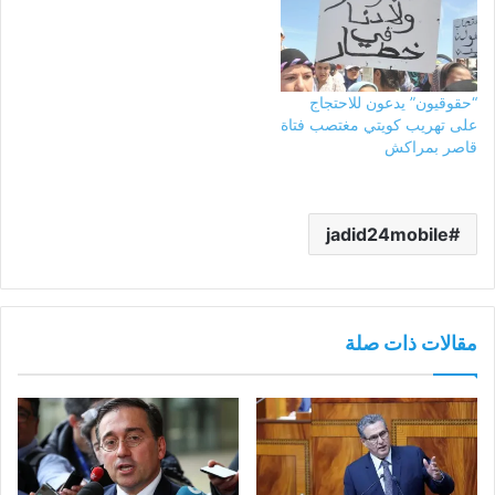
“حقوقيون” يدعون للاحتجاج
على تهريب كويتي مغتصب فتاة
قاصر بمراكش
jadid24mobile
مقالات ذات صلة