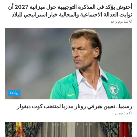
أخنوش يؤكد في المذكرة التوجيهية حول ميزانية 2027 أن
ثوابت العدالة الاجتماعية والمجالية خيار استراتيجي للبلاد
منذ يوم واحد
رياضة
رسميا.. تعيين هيرفي رونار مدربا لمنتخب كوت ديفوار
منذ يومين