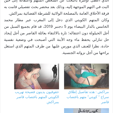
الذي أعطى أوامره بالبحث عن الشخص المتهم واعتقاله إلى حين
البت في التهم الموجهة إليه، وذلك بعد محضر بحث تفصيلي قامت به
فرقة الأخلاق العامة بالمصلحة الولائية للشرطة القضائية بمراكش.
وكان المتهم الكويتي الذي دخل إلى المغرب عبر مطار محمد
الخامس بالدار البيضاء يوم 5 دجنبر 2019، قد قام بجميع السبل من
أجل الحيلولة دون اعتقاله؛ تارة بالالتقاء بعائلة القاصر من أجل إيجاد
حل تنازلي يحفظ ماء وجه الأبنة التي أصبحت في وضعية نفسية
حادة، نظرا للعنف الذي مورس عليها من طرف المتهم الذي استغل
براءتها من أجل نزواته الجنسية.
مراكش : هذه تفاصيل إطلاق
حقوقيون يدينون فضيحة تهريب
سراح ” كويتي“ متهم باغتصاب
الكويتي المتهم باغتصاب قاصر
قاصر
بمراكش