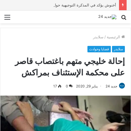
أخنوش يؤكد في المذكرة التوجيهية حول ميزانية 2027 أن ثوابت العدالة الاجتماعية والمجالية خيار استراتيجي للبلاد
بحث
الق
عن
الرئيسية
/
سلايدر
سلايدر
قضايا وحوادث
إحالة خليجي متهم باغتصاب قاصر
على محكمة الإستئناف بمراكش
جديد 24
يناير 29, 2020
0
17