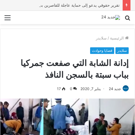
تقرير حقوقي يدعو إلى حماية عاجلة للقاصرين بسبتة ويحذر من تصاعد المخاطر والاستغلال
بحث
الق
عن
الرئيسية
/
سلايدر
سلايدر
قضايا وحوادث
إدانة الشابة التي صفعت جمركيا
بباب سبتة بالسجن النافذ
جديد 24
يناير 7, 2020
0
17