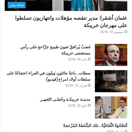
ثقافة وفن
عثمان أشقرا: مدير تنقصه مؤهلات وانتهازيون تسلطوا
على مهرجان خريبكة
ديسمبر 16, 2018
غضبٌ يُرافقُ تعيينَ طبيبةٍ جرَّاحةٍ على رأس
مستشفى خريبكة
يناير 16, 2019
سطات…باعةٌ جائلون يَبيتُون في العراء احتجاجًا على
سلطات أولاد امراح(فيديو)
فبراير 10, 2019
مدينـة خريبكـة وخُطـى التَغييـر
مايو 12, 2019
اَلصَّحْوَةُ الثَّقافيَّةُ…تلك السُّلطةُ المُزْعجةُ
يناير 3, 2019