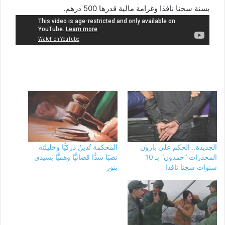
بسنة سجنا نافذا وغرامة مالية قدرها 500 درهم.
الجديدة.. الحكم على بارون
المحكمة تُدينُ دركيًّا وخليلته
المخدرات “حمدون” بـ 10
نصبَا سدًّا قضائيًّا وهميًّا بسيدي
سنوات سجنا نافذا
بنور