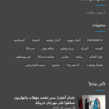
لا يوجد مقالات
محتويات
merhabet tr
أخبار جهوية
أخبار وطنية
اقتصاد
السياسية
الصحة
المرأة
تربية وتعليم
ثقافة وفن
جديد24
حول العالم
رياضة
سلايدر
شاشة جديد24
فن ومشاهير
قضايا وحوادث
لا تنشر هنا
مجتمع
مرصد المحترفين
لأكثر تفاعلاً
عثمان أشقرا: مدير تنقصه مؤهلات وانتهازيون
تسلطوا على مهرجان خريبكة
ديسمبر 16, 2018