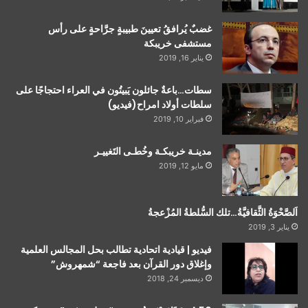
غضبٌ يُرافقُ تعيينَ طبيبةٍ جرَّاحةٍ على رأس
مستشفى خريبكة
يناير 16, 2019
سطات…باعةٌ جائلون يَبيتُون في العراء احتجاجًا على
سلطات أولاد امراح(فيديو)
فبراير 10, 2019
مدينـة خريبكـة وخُطـى التَغييـر
مايو 12, 2019
اَلصَّحْوَةُ الثَّقافيَّةُ…تلك السُّلطةُ المُزْعجةُ
يناير 3, 2019
فيديو | قيادية اتحادية تطالب بحل المجالس العلمية
وإغلاق دور القرآن بعد فاجعة “شمهروش”
ديسمبر 24, 2018