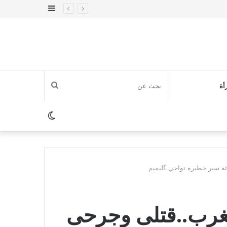
إضافة
عمود
جانبي
بحث
أة
عن
الوضع
المظلم
 سير خطيرة نواحي گليميم‎
غرب..قتلى وجرحى