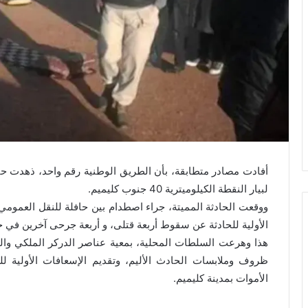
أفادت مصادر متطابقة، بأن الطريق الوطنية رقم واحد، ذهدت حاد
لبيار النقطة الكيلوميترية 40 جنوب كليميم.
ووقعت الحادثة المميتة، جراء اصطدام بين حافلة للنقل العمو
الأولية للحادثة عن سقوط أربعة قتلى، و أربعة جرحى آخرين في ح
هذا وهرعت السلطات المحلية، بمعية عناصر الدركر الملكي وال
ظروف وملابسات الحادث الأليم، وتقديم الإسعافات الأولية ل
الأموات بمدينة كليميم.