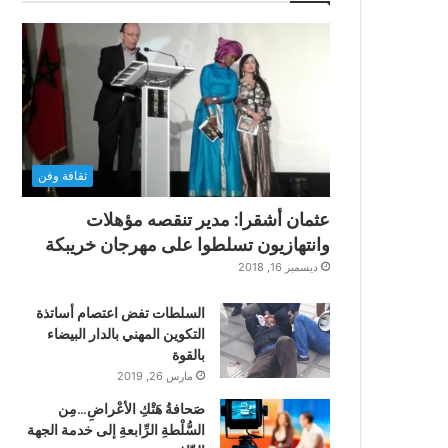
ثقافة وفن
عثمان أشقرا: مدير تنقصه مؤهلات
وانتهازيون تسلطوا على مهرجان خريبكة
ديسمبر 16, 2018
السلطات تفض اعتصام أساتذة
التكوين المهني بالدار البيضاء
بالقوة
مارس 26, 2019
صَحافةُ هَتْكِ الأعْراضِ…مِن
السُّلْطةِ الرِّابعةِ إلى خدمة الجهة