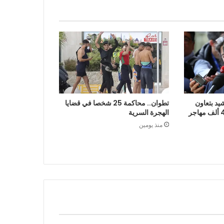
يد بتعاون
تطوان.. محاكمة 25 شخصا في قضايا
الرباط في إعادة قرابة 48 ألف مهاجر
الهجرة السرية
منذ يومين