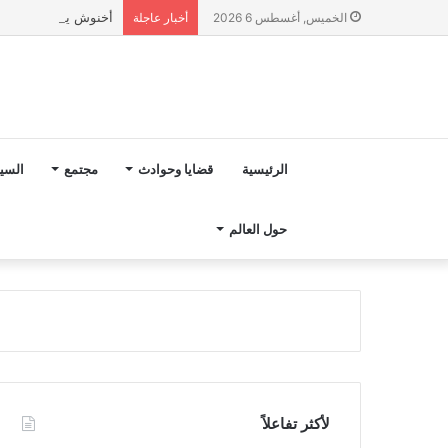
أخنوش يؤكد في المذكرة التوجيهية حول ميزانية 027
الخميس, أغسطس 6 2026
أخبار عاجلة
الرئيسية
قضايا وحوادث
مجتمع
السي
حول العالم
لأكثر تفاعلاً