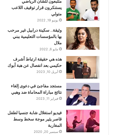
متتبعون للشأن الرياضي
يستنكرون قرار توقيف اللاعب
متولي
يونيو 19, 2022
وثيقة.. سكينة درابيل غير مرحب
بها بالمؤسسات التعليمية ببني
ملال
مايو 6, 2022
هذه هي حقيقة ارتباط أشرف
حكيمي بعد انفصال عن هبة أبوك
أبريل 10, 2023
مستجد مفاجئ في دعوى إلغاء
نتائج مباراة المحاماة ضد وهبي
فبراير 11, 2023
فيديو استغلال شابة جنسيا لطفل
قاصر يثير موجة سخط وسط
المغاربة
سبتمبر 20, 2020