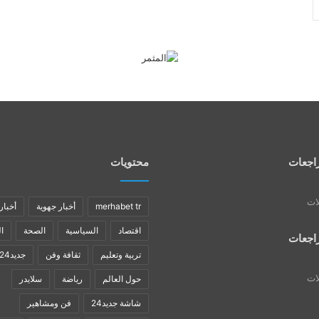
اجعات
محتويات
لات
merhabet tr
أخبار جهوية
أخبار
اقتصاد
السياسية
الصحة
ا
اجعات
تربية وتعليم
ثقافة وفن
جديد24
لات
حول العالم
رياضة
سلايدر
شاشة جديد24
فن ومشاهير