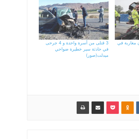
ن مغاربة في
3 قتلى من أسرة واحدة و 4 جرحى
في حادثة سير خطيرة ضواحي
ميدلت(صور)
بوكيت
Odnoklassniki
مشاركة عبر البريد
طباعة