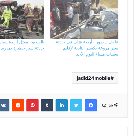
عاجل …صور ..أربعة قتلى في حادثة
بالفيديو : مقتل أربعة شبا
سير مروعة بكيسر التابعة لإقليم
حادثة سير خطيرة بمدريد
سطات مساء اليوم الأحد
jadid24mobile
فيسبوك
تويتر
لينكدإن
بينتيريست
شاركها