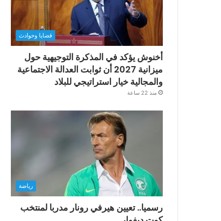
قضايا وحوادث
أخنوش يؤكد في المذكرة التوجيهية حول
ميزانية 2027 أن ثوابت العدالة الاجتماعية
والمجالية خيار استراتيجي للبلاد
منذ 22 ساعة
رياضة
رسميا.. تعيين هيرفي رونار مدربا لمنتخب
كوت ديفوار