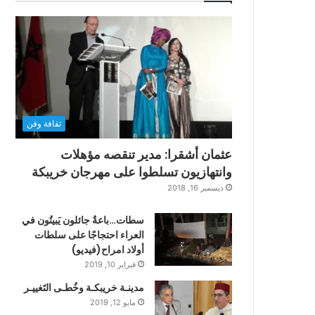
ثقافة وفن
عثمان أشقرا: مدير تنقصه مؤهلات
وانتهازيون تسلطوا على مهرجان خريبكة
ديسمبر 16, 2018
سطات…باعةٌ جائلون يَبيتُون في
العراء احتجاجًا على سلطات
أولاد امراح(فيديو)
فبراير 10, 2019
مدينـة خريبكـة وخُطـى التَغييـر
مايو 12, 2019