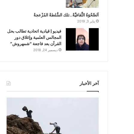
اَلصَّحْوَةُ الثَّقافيَّةُ…تلك السُّلطةُ المُزْعجةُ
يناير 3, 2019
فيديو | قيادية اتحادية تطالب بحل
المجالس العلمية وإغلاق دور
القرآن بعد فاجعة “شمهروش”
ديسمبر 24, 2018
آخر الأخبار