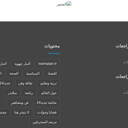
اجعات
محتويات
لات
merhabet tr
أخبار جهوية
أخبار
اقتصاد
السياسية
الصحة
ا
اجعات
تربية وتعليم
ثقافة وفن
جديد24
لات
حول العالم
رياضة
سلايدر
شاشة جديد24
فن ومشاهير
قضايا وحوادث
لا تنشر هنا
مجتم
مرصد المحترفين