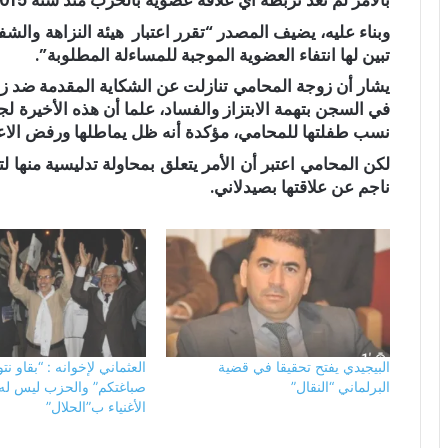
بالأمر لم تعد تربطه اي علاقة عضوية بالحزب منذ سنة 2015”.
وبناء عليه، يضيف المصدر “تقرر اعتبار هيئة النزاهة والش
تبين لها انتفاء العضوية الموجبة للمساءلة المطلوبة”.
يشار أن زوجة المحامي تنازلت عن الشكاية المقدمة ضد زوجه
في السجن بتهمة الابتزاز والفساد، علما أن هذه الأخيرة
نسب طفلتها للمحامي، مؤكدة أنه ظل يماطلها ورفض الاعتر
لكن المحامي اعتبر أن الأمر يتعلق بمحاولة تدليسية منها 
ناجم عن علاقتها بصيدلاني.
البيجيدي يفتح تحقيقا في قضية
العثماني لإخوانه : “بقاو نت
البرلماني “النقال”
صباغتكم” والحزب ليس ل
الأغنياء ب”الحلال”