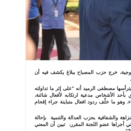
لزوجية، خرج حزب المصباح ببلاغ يكشف فيه أن
يترأسها مصطفى الرميد أنه “على إثر ما تداولته
 بأحد الأشخاص مدعية ارتكابه لأفعال شائنة،
اء. وهو ما خلّف ردود افعال متباينة جراء إقحام
نزاهة والشفافية بحزب العدالة والتنمية بإحالة
لتي أجراها عضو اللجنة المقرر، تبين أن المعني