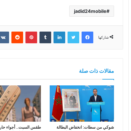
jadid24mobile
فيسبوك
تويتر
لينكدإن
بينتيريست
شاركها
مقالات ذات صلة
شوكي من سطات: انخفاض البطالة
طقس السبت.. أجواء حار