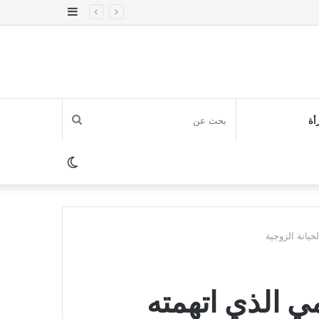
إضافة
عمود
جانبي
بحث
أة
عن
الوضع
المظلم
خيانة الزوجية
مي الذي اتهمته