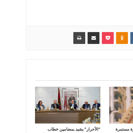
بوكيت
Odnoklassniki
مشاركة عبر البريد
طباعة
ة مستمرة
“الأحرار” يشيد بمضامين خطاب