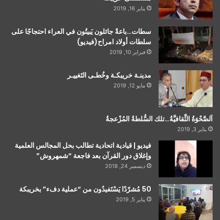
يناير 16, 2019
سطات…باعةٌ جائلون يَبيتُون في العراء احتجاجًا على
سلطات أولاد امراح(فيديو)
فبراير 10, 2019
مدينـة خريبكـة وخُطـى التَغييـر
مايو 12, 2019
اَلصَّحْوَةُ الثَّقافيَّةُ…تلك السُّلطةُ المُزْعجةُ
يناير 3, 2019
فيديو | قيادية اتحادية تطالب بحل المجالس العلمية
وإغلاق دور القرآن بعد فاجعة “شمهروش”
ديسمبر 24, 2018
50 مُشرّدًا يَسْتَفيدُون من “عملية دفء” بخريبكة
يناير 5, 2019