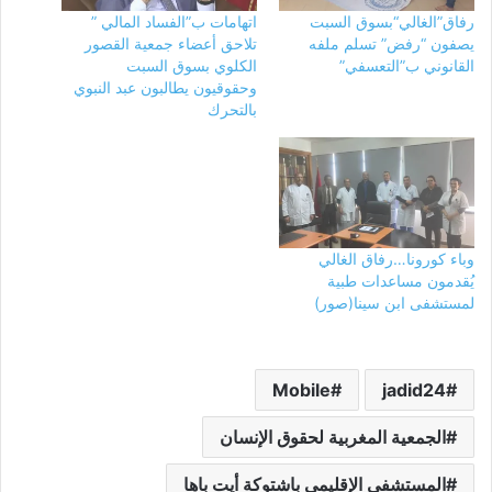
رفاق”الغالي“بسوق السبت
اتهامات ب”الفساد المالي ”
يصفون “رفض” تسلم ملفه
تلاحق أعضاء جمعية القصور
القانوني ب”التعسفي”
الكلوي بسوق السبت
وحقوقيون يطالبون عبد النبوي
بالتحرك
وباء كورونا…رفاق الغالي
يُقدمون مساعدات طبية
لمستشفى ابن سينا(صور)
Mobile
jadid24
الجمعية المغربية لحقوق الإنسان
المستشفى الإقليمي باشتوكة أيت باها