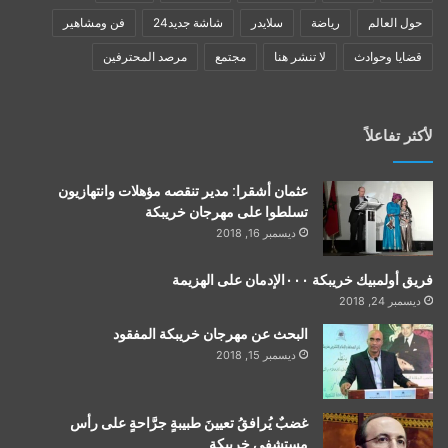
حول العالم
رياضة
سلايدر
شاشة جديد24
فن ومشاهير
قضايا وحوادث
لا تنشر هنا
مجتمع
مرصد المحترفين
لأكثر تفاعلاً
عثمان أشقرا: مدير تنقصه مؤهلات وانتهازيون
تسلطوا على مهرجان خريبكة
ديسمبر 16, 2018
فريق أولمبيك خريبكة ٠٠٠الإدمان على الهزيمة
ديسمبر 24, 2018
البحث عن مهرجان خريبكة المفقود
ديسمبر 15, 2018
غضبٌ يُرافقُ تعيينَ طبيبةٍ جرَّاحةٍ على رأس
مستشفى خريبكة