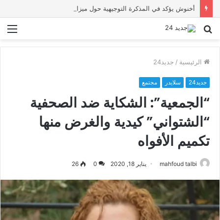
أخنوش يؤكد في المذكرة التوجيهية حول ميزانية 2027 أن ثوابت العدالة الاجتماعية والمجالية خيار استراتيجي للبلاد
بحث
الق
عن
الرئيسية
/
جديد24
جديد24
سلايدر
مجتمع
“الجمعية”: الشكاية ضد الصحفية
“الشتواني” كيدية والغرض منها
تكميم الأفواه
mahfoud talbi
يناير 18, 2020
0
26