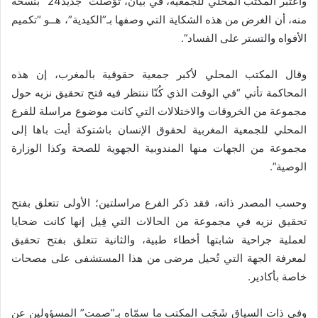
واعتبر المكتب المحلي للجمعية، في بيان، توّصلت “جديد24” بنسخة
منه، أن الغرض من هذه الشكاية التي وصفها بـ”الكيدية”، هــو “تكميم
الأفواه والتستر على الفساد”.
وقال المكتب المحلي لأكبر جمعية حقوقية بالمغرب، إن هذه
المحاكمة تأتي “في الوقت الذي كُنّا ننتظر فيه فتح تحقيق نزيه حول
مجموعة من الخروقات والاختلالات التي كانت موضوع مراسلة للفرع
المحلي للجمعية المغربية لحقوق الإنسان باشتوكة أيت باها إلى
مجموعة من الجهات منها المندوبية الجهوية للصحة وكذا الوزارة
الوصية”.
وحسب المصدر ذاته، فقد ذكر الفرع مراسلتين؛ الأولى تتعلق بفتح
تحقيق نزيه في مجموعة من الحالات التي قِيل إنها كانت ضحايا
لعملية جراحية شابتها أخطاء طبية، والثانية تتعلق بفتح تحقيق
لمعرفة الجهة التي تُحيل مرضى من هذا المستشفى على مصحات
خاصة بأكادير.
وفي ذات السياق شَجَب المكتب ما سمّاه بـ”صمت” المسؤولين عن