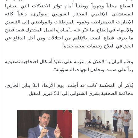
القطاع محلياً وجهوياً ووطنياً أمام تواتر الاختلالات التي يعيشها
المستشفى الإقليمي المختار السوسي ببيوكرى، داعياً كافة
الإطارات الديمقراطية وعموم المواطنات والمواطنين إلى التنسيق
والإسهام في إنضاج، ما عبّر عنه بـ”مبادرة العمل المشترك قصد فضح
ما يعرفه قطاع الصحة بالإقليم من اختلالات ومن أجل الدفاع عن
الحق في العلاج وخدمات صحية جيدة”.
وختم البيان بـ”الإعلان عن عزمه على تنفيذ أشكال احتجاجية تصعيدية
رداً على صمت وتجاهل الجهات المسؤولة”.
يُذكر أن المحكمة كانت قد أجلت، يوم الأربعاء الـ8 يناير الجاري،
محاكمة الصحفية بشرى الشتواني إلى الـ5 فبرير المقبل.