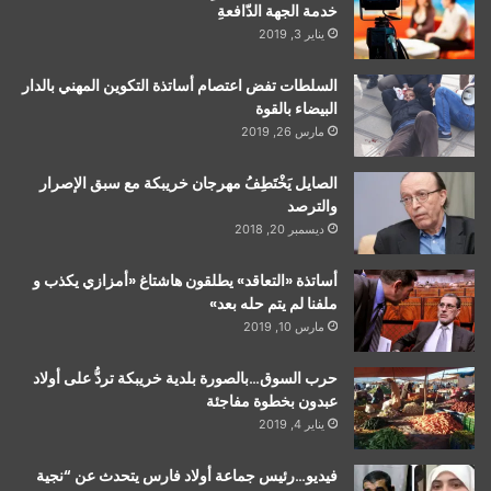
خدمة الجهة الدّافعةِ
يناير 3, 2019
السلطات تفض اعتصام أساتذة التكوين المهني بالدار
البيضاء بالقوة
مارس 26, 2019
الصايل يَخْتَطِفُ مهرجان خريبكة مع سبق الإصرار
والترصد
ديسمبر 20, 2018
أساتذة «التعاقد» يطلقون هاشتاغ «أمزازي يكذب و
ملفنا لم يتم حله بعد»
مارس 10, 2019
حرب السوق…بالصورة بلدية خريبكة تردُّ على أولاد
عبدون بخطوة مفاجئة
يناير 4, 2019
فيديو…رئيس جماعة أولاد فارس يتحدث عن “نجية