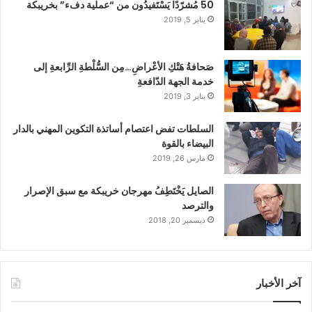
50 مُشرّدًا يَسْتَفيدُون من “عملية دفء” بخريبكة
يناير 5, 2019
صَحافةُ هَتْكِ الأعْراضِ…مِن السُّلْطةِ الرِّابعةِ إلى
خدمة الجهة الدّافعةِ
يناير 3, 2019
السلطات تفض اعتصام أساتذة التكوين المهني بالدار
البيضاء بالقوة
مارس 26, 2019
الصايل يَخْتَطِفُ مهرجان خريبكة مع سبق الإصرار
والترصد
ديسمبر 20, 2018
آخر الأخبار