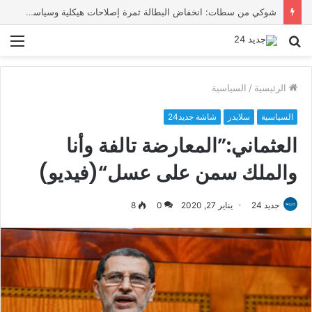
وزير الخارجية الإسباني يشيد بتعاون الرباط في إعادة قرابة 48 ألف مهاجر من سبتة المحتلة
بحث
الق
عن
الرئيسية
/
السياسية
السياسية
سلايدر
شاشة جديد24
العثماني:”المعارضة تالفة وأنا
والملك سمن على عسل“(فيديو)
جديد 24
يناير 27, 2020
0
8