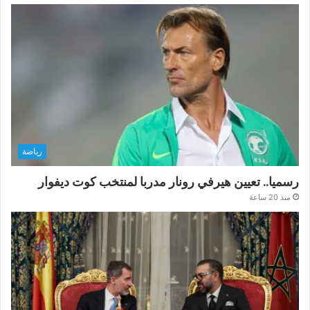
رياضة
رسميا.. تعيين هيرفي رونار مدربا لمنتخب كوت ديفوار
منذ 20 ساعة