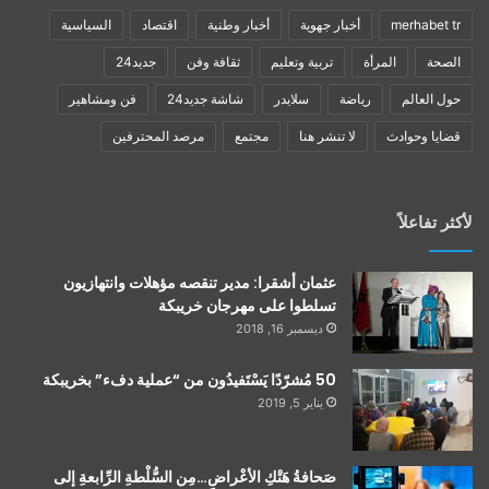
merhabet tr
أخبار جهوية
أخبار وطنية
اقتصاد
السياسية
الصحة
المرأة
تربية وتعليم
ثقافة وفن
جديد24
حول العالم
رياضة
سلايدر
شاشة جديد24
فن ومشاهير
قضايا وحوادث
لا تنشر هنا
مجتمع
مرصد المحترفين
لأكثر تفاعلاً
عثمان أشقرا: مدير تنقصه مؤهلات وانتهازيون
تسلطوا على مهرجان خريبكة
ديسمبر 16, 2018
50 مُشرّدًا يَسْتَفيدُون من “عملية دفء” بخريبكة
يناير 5, 2019
صَحافةُ هَتْكِ الأعْراضِ…مِن السُّلْطةِ الرِّابعةِ إلى