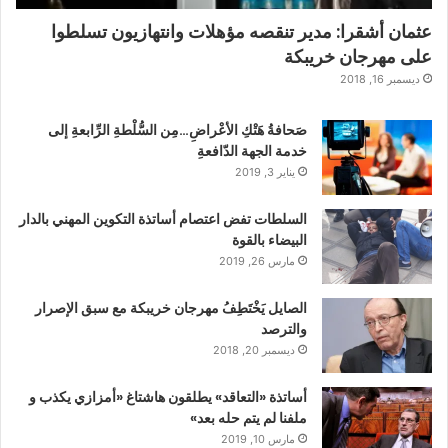
عثمان أشقرا: مدير تنقصه مؤهلات وانتهازيون تسلطوا
على مهرجان خريبكة
ديسمبر 16, 2018
صَحافةُ هَتْكِ الأعْراضِ…مِن السُّلْطةِ الرِّابعةِ إلى
خدمة الجهة الدّافعةِ
يناير 3, 2019
السلطات تفض اعتصام أساتذة التكوين المهني بالدار
البيضاء بالقوة
مارس 26, 2019
الصايل يَخْتَطِفُ مهرجان خريبكة مع سبق الإصرار
والترصد
ديسمبر 20, 2018
أساتذة «التعاقد» يطلقون هاشتاغ «أمزازي يكذب و
ملفنا لم يتم حله بعد»
مارس 10, 2019