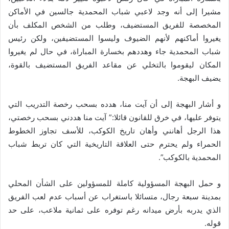
مشيرا إلى أنه وجد لاعبي شباب المحمدية جالسين في الأماكن
المخصصة للفريق المستضيف، وطلب من الشخص المكلف بأن
يغيروا أماكنهم لأنهم الضيوف وليسوا المستضيفين، ولكن رئيس
شباب المحمدية جاء وهددهم بخسارة المباراة، في حال لم يغيروا
المكان ليقوموا بالتخلي عن مقاعد الفريق المستضيف بالقوة،
يضيف البهجة.
و أشار البهجة إلى أن آيت منا، هدده بسحب رخصة التدريب التي
يتوفر عليها، في خرق للقانون قائلا:” آيت منا هددني بسحب رخصتي،
هذا الرجل أهانني وأهان تاريخ الكوكب، للأسف تجاوز الخطوط
الحمراء ولم يحترم حتى العلاقة التاريخية التي كان تربط شباب
المحمدية بالكوكب”.
و حمل البهجة المسؤولية كاملة للمسؤولين على الشأن المحلي
بمدينة سبعة رجال، متسائلا باستغراب عن أسباب عدم لعب الفريق
الذي يدربه بأرض ميدانه رغم توفره على ثمانية ملاعب، على حد
قوله.