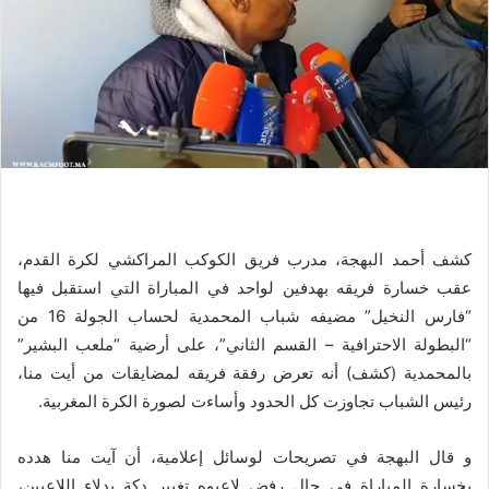
كشف أحمد البهجة، مدرب فريق الكوكب المراكشي لكرة القدم،
عقب خسارة فريقه بهدفين لواحد في المباراة التي استقبل فيها
“فارس النخيل” مضيفه شباب المحمدية لحساب الجولة 16 من
“البطولة الاحترافية – القسم الثاني”، على أرضية “ملعب البشير”
بالمحمدية (كشف) أنه تعرض رفقة فريقه لمضايقات من أيت منا،
رئيس الشباب تجاوزت كل الحدود وأساءت لصورة الكرة المغربية.
و قال البهجة في تصريحات لوسائل إعلامية، أن آيت منا هدده
بخسارة المباراة في حال رفض لاعبوه تغيير دكة بدلاء اللاعبين،