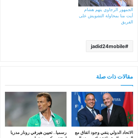
الجمهور الرجاوي يتهم هشام
أيت منا بمحاولة التشويش على
الفريق
jadid24mobile
مقالات ذات صلة
الاتحاد الدولي ينفي وجود اتفاق مع
رسميا.. تعيين هيرفي رونار مدربا