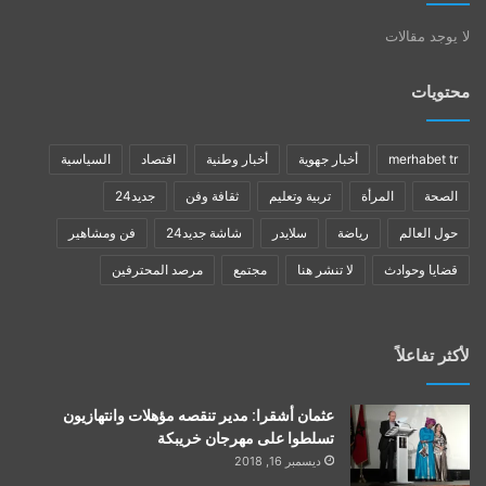
لا يوجد مقالات
محتويات
merhabet tr
أخبار جهوية
أخبار وطنية
اقتصاد
السياسية
الصحة
المرأة
تربية وتعليم
ثقافة وفن
جديد24
حول العالم
رياضة
سلايدر
شاشة جديد24
فن ومشاهير
قضايا وحوادث
لا تنشر هنا
مجتمع
مرصد المحترفين
لأكثر تفاعلاً
عثمان أشقرا: مدير تنقصه مؤهلات وانتهازيون
تسلطوا على مهرجان خريبكة
ديسمبر 16, 2018