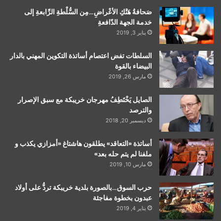
صَحافةُ هَتْكِ الأعْراضِ…مِن السُّلْطةِ الرِّابعةِ إلى
خدمة الجهة الدّافعةِ
يناير 3, 2019
السلطات تفض اعتصام أساتذة التكوين المهني بالدار
البيضاء بالقوة
مارس 26, 2019
الصايل يَخْتَطِفُ مهرجان خريبكة مع سبق الإصرار
والترصد
ديسمبر 20, 2018
أساتذة «التعاقد» يطلقون هاشتاغ «أمزازي يكذب و
ملفنا لم يتم حله بعد»
مارس 10, 2019
حرب السوق…بالصورة بلدية خريبكة تردُّ على أولاد
عبدون بخطوة مفاجئة
يناير 4, 2019