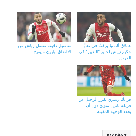
عملاق ألمانيا يرغبُ في ضمِّ
تفاصيل دقيقة تفصل زياش عن
حكيم زياش لخلق “التغيير” في
الالتحاق ببايرن ميونيخ
الفريق
فرانك ريبيري يقرر الرحيل عن
فريقه بايرن ميونخ دون أن
يحدد الوجهة المقبلة
Mobile