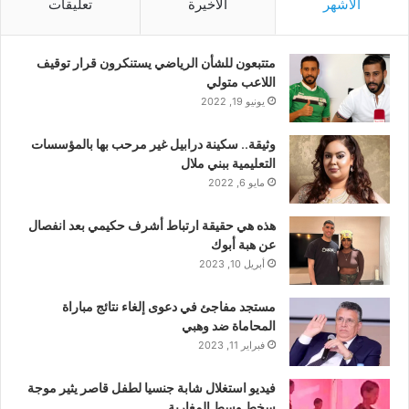
الأشهر
الأخيرة
تعليقات
متتبعون للشأن الرياضي يستنكرون قرار توقيف
اللاعب متولي
يونيو 19, 2022
وثيقة.. سكينة درابيل غير مرحب بها بالمؤسسات
التعليمية ببني ملال
مايو 6, 2022
هذه هي حقيقة ارتباط أشرف حكيمي بعد انفصال
عن هبة أبوك
أبريل 10, 2023
مستجد مفاجئ في دعوى إلغاء نتائج مباراة
المحاماة ضد وهبي
فبراير 11, 2023
فيديو استغلال شابة جنسيا لطفل قاصر يثير موجة
سخط وسط المغاربة