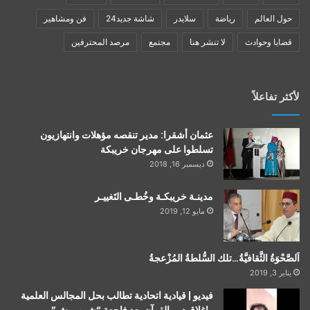
حول العالم
رياضة
سلايدر
شاشة جديد24
فن ومشاهير
قضايا وحوادث
لا تنشر هنا
مجتمع
مرصد المحترفين
لأكثر تفاعلاً
عثمان أشقرا: مدير تنقصه مؤهلات وانتهازيون
تسلطوا على مهرجان خريبكة
ديسمبر 16, 2018
مدينـة خريبكـة وخُطـى التَغييـر
مايو 12, 2019
اَلصَّحْوَةُ الثَّقافيَّةُ…تلك السُّلطةُ المُزْعجةُ
يناير 3, 2019
فيديو | قيادية اتحادية تطالب بحل المجالس العلمية