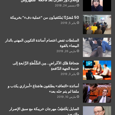
وإغلاق دور القرآن بعد فاجعة “شمهروش”
ديسمبر 24, 2018
50 مُشرّدًا يَسْتَفيدُون من “عملية دفء” بخريبكة
يناير 5, 2019
السلطات تفض اعتصام أساتذة التكوين المهني بالدار
البيضاء بالقوة
مارس 26, 2019
صَحافةُ هَتْكِ الأعْراضِ…مِن السُّلْطةِ الرِّابعةِ إلى
خدمة الجهة الدّافعةِ
يناير 3, 2019
أساتذة «التعاقد» يطلقون هاشتاغ «أمزازي يكذب و
ملفنا لم يتم حله بعد»
مارس 10, 2019
الصايل يَخْتَطِفُ مهرجان خريبكة مع سبق الإصرار
والترصد