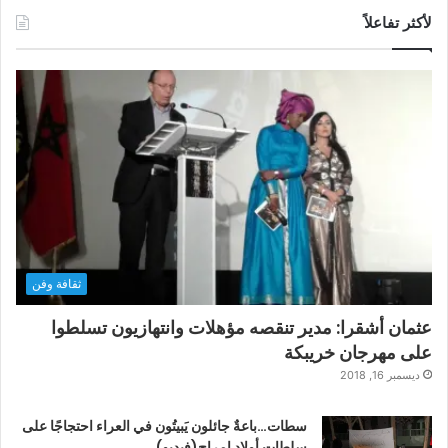
لأكثر تفاعلاً
ثقافة وفن
عثمان أشقرا: مدير تنقصه مؤهلات وانتهازيون تسلطوا
على مهرجان خريبكة
ديسمبر 16, 2018
سطات…باعةٌ جائلون يَبيتُون في العراء احتجاجًا على
سلطات أولاد امراح(فيديو)