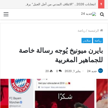
انتخابات 2026.. “الائتلاف المدني من أجل الجبل” يرفع عشرة مطالب أمام الأحزاب لإنصاف المناطق الجبلية
بحث
الق
عن
الرئيسية
/
رياضة
رياضة
سلايدر
بايرن ميونيخ يُوجه رسالة خاصة
للجماهير المغربية
جديد 24
يناير 1, 2020
0
20