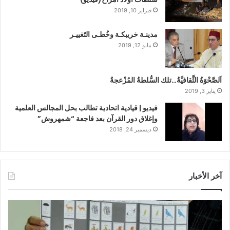
فبراير 10, 2019
مدينـة خريبكـة وخُطـى التَغييـر
مايو 12, 2019
اَلصَّحْوَةُ الثَّقافيَّةُ…تلك السُّلطةُ المُزْعجةُ
يناير 3, 2019
فيديو | قيادية اتحادية تطالب بحل المجالس العلمية
وإغلاق دور القرآن بعد فاجعة “شمهروش”
ديسمبر 24, 2018
آخر الأخبار