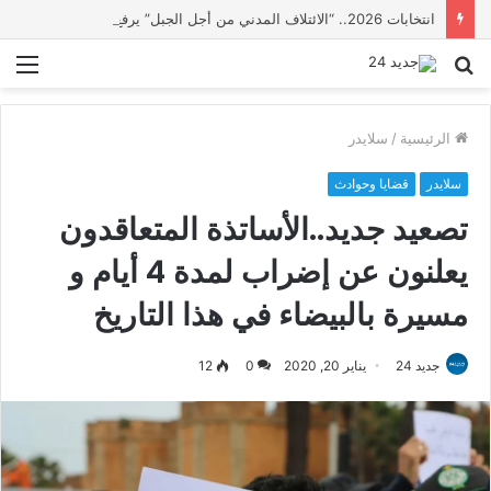
انتخابات 2026.. “الائتلاف المدني من أجل الجبل” يرفع عشرة مطالب أمام الأحزاب لإنصاف المناطق الجبلية
بحث
الق
عن
الرئيسية
/
سلايدر
سلايدر
قضايا وحوادث
تصعيد جديد..الأساتذة المتعاقدون
يعلنون عن إضراب لمدة 4 أيام و
مسيرة بالبيضاء في هذا التاريخ
جديد 24
يناير 20, 2020
0
12