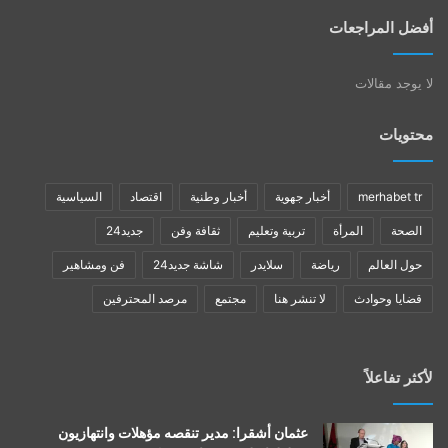
أفضل المراجعات
لا يوجد مقالات
محتويات
merhabet tr
أخبار جهوية
أخبار وطنية
اقتصاد
السياسية
الصحة
المرأة
تربية وتعليم
ثقافة وفن
جديد24
حول العالم
رياضة
سلايدر
شاشة جديد24
فن ومشاهير
قضايا وحوادث
لا تنشر هنا
مجتمع
مرصد المحترفين
لأكثر تفاعلاً
عثمان أشقرا: مدير تنقصه مؤهلات وانتهازيون