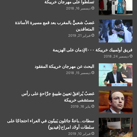
تسلطوا على مهرجان خريبكة
ديسمبر 16, 2018
غضبٌ شعبيٌّ بالمغرب بعد قمع مسيرة الأساتذة
المتعاقدين
فبراير 21, 2019
فريق أولمبيك خريبكة ٠٠٠الإدمان على الهزيمة
ديسمبر 24, 2018
البحث عن مهرجان خريبكة المفقود
ديسمبر 15, 2018
غضبٌ يُرافقُ تعيينَ طبيبةٍ جرَّاحةٍ على رأس
مستشفى خريبكة
يناير 16, 2019
سطات…باعةٌ جائلون يَبيتُون في العراء احتجاجًا على
سلطات أولاد امراح(فيديو)
فبراير 10, 2019