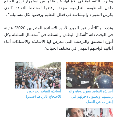
وعبرت التنسيقية في بلاغ لها، عن قلقها من استمرار تردي الوضع
داخل المنظومة التعليمية، مجددة رفضها لمخطط التعاقد “الذي
يكرس التفييء والهشاشة في قطاع التعليم ورفضها لكل مسمياته” .
ونددت بـ”التأخر غير المبرر لأجور الأساتذة المتدربين 2020″ مُدينة
في الوقت ذاته “أشكال البطش والشطط في آستعمال السلطة وكل
أنواع التضييق والترهيب التي يتعرض لها الأساتذة والأستاذات أثناء
أدائهم لواجبهم المهني في مختلف الجهات”.
أساتذة التعاقد ينعون وفاة والد
أساتذة التعاقد يخرجون
زميلتهم ويعلنون دخولهم في
للاحتجاج بالرباط (فيديو)
إضراب عن العمل