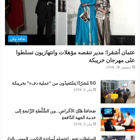
ثقافة وفن
عثمان أشقرا: مدير تنقصه مؤهلات وانتهازيون تسلطوا
على مهرجان خريبكة
ديسمبر 16, 2018
50 مُشرّدًا يَسْتَفيدُون من “عملية دفء” بخريبكة
يناير 5, 2019
صَحافةُ هَتْكِ الأعْراضِ…مِن السُّلْطةِ الرِّابعةِ إلى
خدمة الجهة الدّافعةِ
يناير 3, 2019
السلطات تفض اعتصام أساتذة التكوين المهني بالدار