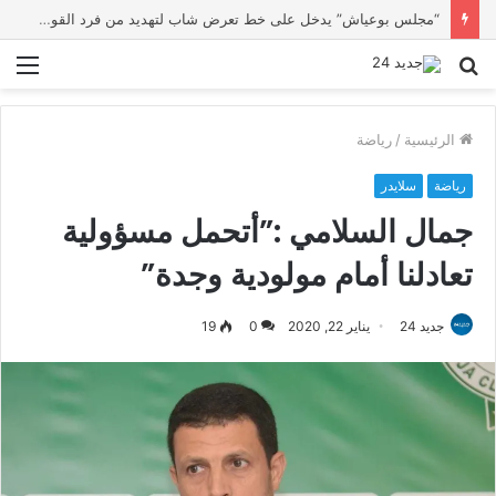
وزارة التربية الوطنية تؤكد انطلاق الدخول المدرسي 2026-2027 في موعده الرسمي
بحث
الق
عن
الرئيسية
/
رياضة
رياضة
سلايدر
جمال السلامي :”أتحمل مسؤولية
تعادلنا أمام مولودية وجدة”
جديد 24
يناير 22, 2020
0
19