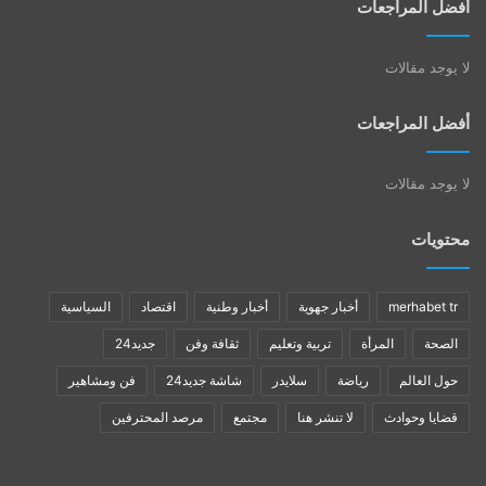
أفضل المراجعات
لا يوجد مقالات
أفضل المراجعات
لا يوجد مقالات
محتويات
merhabet tr
أخبار جهوية
أخبار وطنية
اقتصاد
السياسية
الصحة
المرأة
تربية وتعليم
ثقافة وفن
جديد24
حول العالم
رياضة
سلايدر
شاشة جديد24
فن ومشاهير
قضايا وحوادث
لا تنشر هنا
مجتمع
مرصد المحترفين