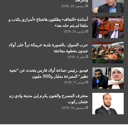
ديسمبر 20, 2018
أساتذة «التعاقد» يطلقون هاشتاغ «أمزازي يكذب و
ملفنا لم يتم حله بعد»
مارس 10, 2019
حرب السوق…بالصورة بلدية خريبكة تردُّ على أولاد
عبدون بخطوة مفاجئة
يناير 4, 2019
فيديو…رئيس جماعة أولاد فارس يتحدث عن “نجية
نظير” المتبرعة بمليار و300 مليون
فبراير 17, 2019
محترف المسرح والفنون يكرم إبن مدينة وادي زم
عثمان ركوب
ديسمبر 14, 2018