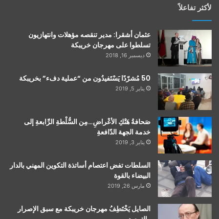
لأكثر تفاعلاً
عثمان أشقرا: مدير تنقصه مؤهلات وانتهازيون
تسلطوا على مهرجان خريبكة
ديسمبر 16, 2018
50 مُشرّدًا يَسْتَفيدُون من “عملية دفء” بخريبكة
يناير 5, 2019
صَحافةُ هَتْكِ الأعْراضِ…مِن السُّلْطةِ الرِّابعةِ إلى
خدمة الجهة الدّافعةِ
يناير 3, 2019
السلطات تفض اعتصام أساتذة التكوين المهني بالدار
البيضاء بالقوة
مارس 26, 2019
الصايل يَخْتَطِفُ مهرجان خريبكة مع سبق الإصرار
والترصد