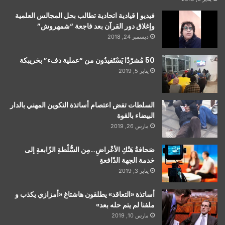
فيديو | قيادية اتحادية تطالب بحل المجالس العلمية
وإغلاق دور القرآن بعد فاجعة “شمهروش”
ديسمبر 24, 2018
50 مُشرّدًا يَسْتَفيدُون من “عملية دفء” بخريبكة
يناير 5, 2019
السلطات تفض اعتصام أساتذة التكوين المهني بالدار
البيضاء بالقوة
مارس 26, 2019
صَحافةُ هَتْكِ الأعْراضِ…مِن السُّلْطةِ الرِّابعةِ إلى
خدمة الجهة الدّافعةِ
يناير 3, 2019
أساتذة «التعاقد» يطلقون هاشتاغ «أمزازي يكذب و
ملفنا لم يتم حله بعد»
مارس 10, 2019