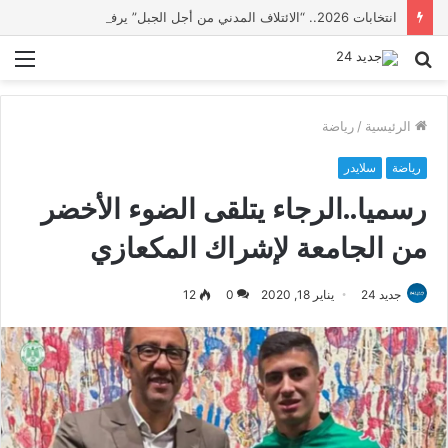
انتخابات 2026.. “الائتلاف المدني من أجل الجبل” يرفع عشرة مطالب أمام الأحزاب لإنصاف المناطق الجبلية
بحث
الق
عن
الرئيسية
/
رياضة
رياضة
سلايدر
رسميا..الرجاء يتلقى الضوء الأخضر
من الجامعة لإشراك المكعازي
جديد 24
يناير 18, 2020
0
12