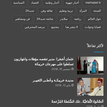
merhabet tr
أخبار جهوية
أخبار وطنية
اقتصاد
السياسية
الصحة
المرأة
تربية وتعليم
ثقافة وفن
جديد24
حول العالم
رياضة
سلايدر
شاشة جديد24
فن ومشاهير
قضايا وحوادث
لا تنشر هنا
مجتمع
مرصد المحترفين
لأكثر تفاعلاً
عثمان أشقرا: مدير تنقصه مؤهلات وانتهازيون
تسلطوا على مهرجان خريبكة
ديسمبر 16, 2018
مدينـة خريبكـة وخُطـى التَغييـر
مايو 12, 2019
اَلصَّحْوَةُ الثَّقافيَّةُ…تلك السُّلطةُ المُزْعجةُ
يناير 3, 2019