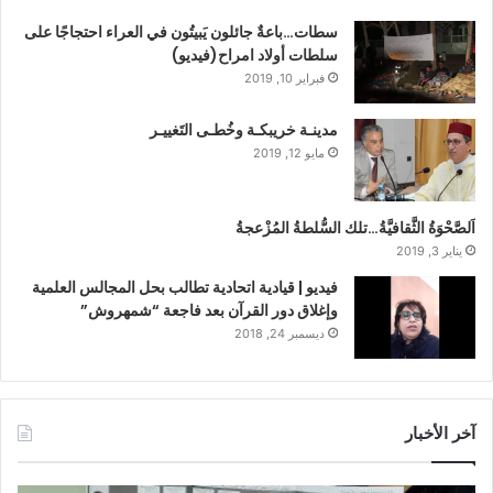
سطات…باعةٌ جائلون يَبيتُون في العراء احتجاجًا على
سلطات أولاد امراح(فيديو)
فبراير 10, 2019
مدينـة خريبكـة وخُطـى التَغييـر
مايو 12, 2019
اَلصَّحْوَةُ الثَّقافيَّةُ…تلك السُّلطةُ المُزْعجةُ
يناير 3, 2019
فيديو | قيادية اتحادية تطالب بحل المجالس العلمية
وإغلاق دور القرآن بعد فاجعة “شمهروش”
ديسمبر 24, 2018
آخر الأخبار