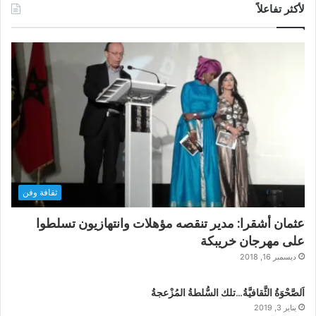
لأكثر تفاعلاً
ثقافة وفن
عثمان أشقرا: مدير تنقصه مؤهلات وانتهازيون تسلطوا
على مهرجان خريبكة
ديسمبر 16, 2018
اَلصَّحْوَةُ الثَّقافيَّةُ…تلك السُّلطةُ المُزْعجةُ
يناير 3, 2019