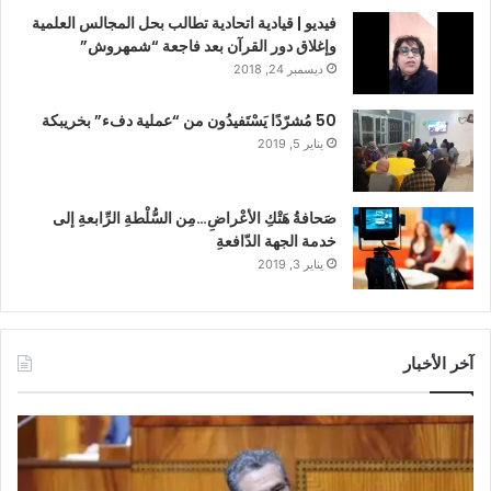
فيديو | قيادية اتحادية تطالب بحل المجالس العلمية
وإغلاق دور القرآن بعد فاجعة “شمهروش”
ديسمبر 24, 2018
50 مُشرّدًا يَسْتَفيدُون من “عملية دفء” بخريبكة
يناير 5, 2019
صَحافةُ هَتْكِ الأعْراضِ…مِن السُّلْطةِ الرِّابعةِ إلى
خدمة الجهة الدّافعةِ
يناير 3, 2019
آخر الأخبار