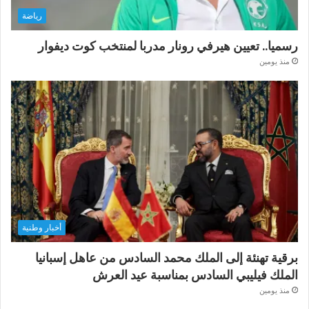
رياضة
رسميا.. تعيين هيرفي رونار مدربا لمنتخب كوت ديفوار
منذ يومين
أخبار وطنية
برقية تهنئة إلى الملك محمد السادس من عاهل إسبانيا
الملك فيليبي السادس بمناسبة عيد العرش
منذ يومين