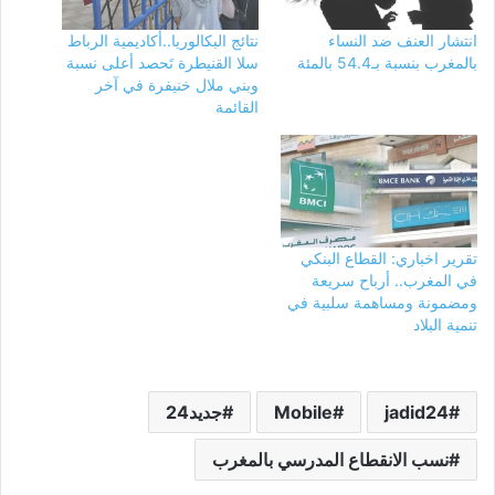
انتشار العنف ضد النساء
نتائج البكالوريا..أكاديمية الرباط
بالمغرب بنسبة بـ54.4 بالمئة
سلا القنيطرة تَحصد أعلى نسبة
وبني ملال خنيفرة في آخر
القائمة
تقرير اخباري: القطاع البنكي
في المغرب.. أرباح سريعة
ومضمونة ومساهمة سلبية في
تنمية البلاد
jadid24
Mobile
جديد24
نسب الانقطاع المدرسي بالمغرب