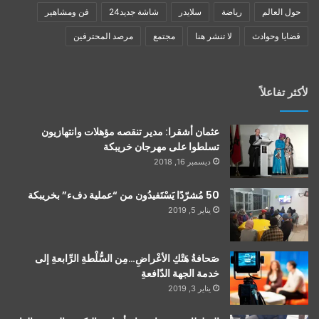
حول العالم
رياضة
سلايدر
شاشة جديد24
فن ومشاهير
قضايا وحوادث
لا تنشر هنا
مجتمع
مرصد المحترفين
لأكثر تفاعلاً
عثمان أشقرا: مدير تنقصه مؤهلات وانتهازيون
تسلطوا على مهرجان خريبكة
ديسمبر 16, 2018
50 مُشرّدًا يَسْتَفيدُون من “عملية دفء” بخريبكة
يناير 5, 2019
صَحافةُ هَتْكِ الأعْراضِ…مِن السُّلْطةِ الرِّابعةِ إلى
خدمة الجهة الدّافعةِ
يناير 3, 2019