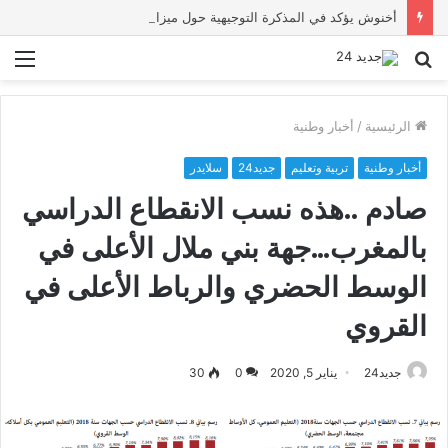
أخنوش يؤكد في المذكرة التوجيهية حول ميزانية 2027 أن ثوابت العدالة الاجتماعية والمجالية خيار استراتيجي للبلاد
بحث
الق
عن
الرئيسية
/
أخبار وطنية
أخبار وطنية
تربية وتعليم
جديد24
سلايدر
صادم ..هذه نسب الانقطاع الدراسي
بالمغرب…جهة بني ملال الأعلى في
الوسط الحضري والرباط الأعلى في
القروي
جديد24
يناير 5, 2020
0
30