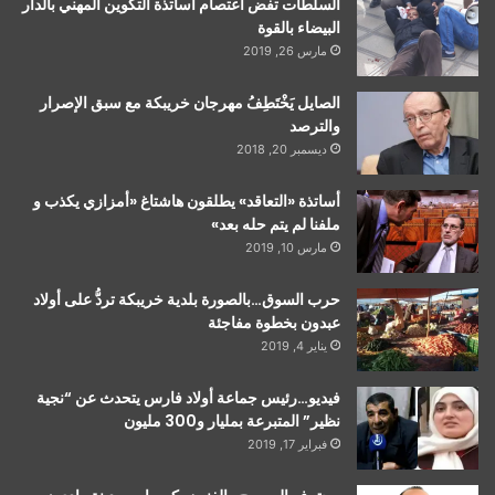
السلطات تفض اعتصام أساتذة التكوين المهني بالدار
البيضاء بالقوة
مارس 26, 2019
الصايل يَخْتَطِفُ مهرجان خريبكة مع سبق الإصرار
والترصد
ديسمبر 20, 2018
أساتذة «التعاقد» يطلقون هاشتاغ «أمزازي يكذب و
ملفنا لم يتم حله بعد»
مارس 10, 2019
حرب السوق…بالصورة بلدية خريبكة تردُّ على أولاد
عبدون بخطوة مفاجئة
يناير 4, 2019
فيديو…رئيس جماعة أولاد فارس يتحدث عن “نجية
نظير” المتبرعة بمليار و300 مليون
فبراير 17, 2019