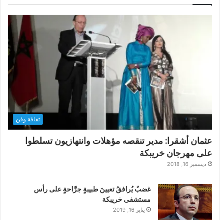
ثقافة وفن
عثمان أشقرا: مدير تنقصه مؤهلات وانتهازيون تسلطوا
على مهرجان خريبكة
ديسمبر 16, 2018
غضبٌ يُرافقُ تعيينَ طبيبةٍ جرَّاحةٍ على رأس
مستشفى خريبكة
يناير 16, 2019