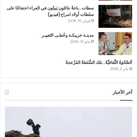
سطات…باعةٌ جائلون يَبيتُون في العراء احتجاجًا على
سلطات أولاد امراح(فيديو)
فبراير 10, 2019
مدينـة خريبكـة وخُطـى التَغييـر
مايو 12, 2019
اَلصَّحْوَةُ الثَّقافيَّةُ…تلك السُّلطةُ المُزْعجةُ
يناير 3, 2019
آخر الأخبار