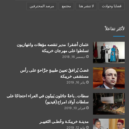
قضايا وحوادث
لا تنشر هنا
مجتمع
مرصد المحترفين
لأكثر تفاعلاً
عثمان أشقرا: مدير تنقصه مؤهلات وانتهازيون
تسلطوا على مهرجان خريبكة
ديسمبر 16, 2018
غضبٌ يُرافقُ تعيينَ طبيبةٍ جرَّاحةٍ على رأس
مستشفى خريبكة
يناير 16, 2019
سطات…باعةٌ جائلون يَبيتُون في العراء احتجاجًا على
سلطات أولاد امراح(فيديو)
فبراير 10, 2019
مدينـة خريبكـة وخُطـى التَغييـر
مايو 12, 2019