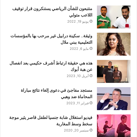
متتبعون للشأن الرياضي يستنكرون قرار توقيف
اللاعب متولي
يونيو 19, 2022
وثيقة.. سكينة درابيل غير مرحب بها بالمؤسسات
التعليمية ببني ملال
مايو 6, 2022
هذه هي حقيقة ارتباط أشرف حكيمي بعد انفصال
عن هبة أبوك
أبريل 10, 2023
مستجد مفاجئ في دعوى إلغاء نتائج مباراة
المحاماة ضد وهبي
فبراير 11, 2023
فيديو استغلال شابة جنسيا لطفل قاصر يثير موجة
سخط وسط المغاربة
سبتمبر 20, 2020