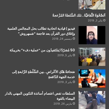
اَلصَّحْوَةُ الثَّقافيَّةُ…تلك السُّلطةُ المُزْعجةُ
يناير 3, 2019
فيديو | قيادية اتحادية تطالب بحل المجالس العلمية
وإغلاق دور القرآن بعد فاجعة “شمهروش”
ديسمبر 24, 2018
50 مُشرّدًا يَسْتَفيدُون من “عملية دفء” بخريبكة
يناير 5, 2019
صَحافةُ هَتْكِ الأعْراضِ…مِن السُّلْطةِ الرِّابعةِ إلى
خدمة الجهة الدّافعةِ
يناير 3, 2019
السلطات تفض اعتصام أساتذة التكوين المهني بالدار
البيضاء بالقوة
مارس 26, 2019