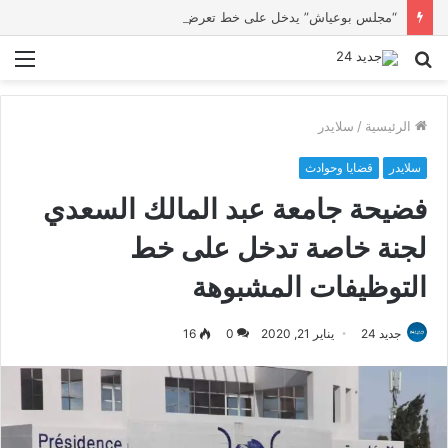
“مجلس بوعياش” يدخل على خط تعرض شاب لتهديد من فرد القوات العمومية
بحث
الق
عن
الرئيسية
/
سلايدر
سلايدر
قضايا وحوادث
فضيحة جامعة عبد المالك السعدي
لجنة خاصة تدخل على خط
التوظيفات المشبوهة
جديد 24
يناير 21, 2020
0
16