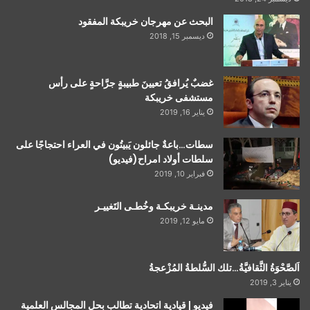
البحث عن مهرجان خريبكة المفقود
ديسمبر 15, 2018
غضبٌ يُرافقُ تعيينَ طبيبةٍ جرَّاحةٍ على رأس
مستشفى خريبكة
يناير 16, 2019
سطات…باعةٌ جائلون يَبيتُون في العراء احتجاجًا على
سلطات أولاد امراح(فيديو)
فبراير 10, 2019
مدينـة خريبكـة وخُطـى التَغييـر
مايو 12, 2019
اَلصَّحْوَةُ الثَّقافيَّةُ…تلك السُّلطةُ المُزْعجةُ
يناير 3, 2019
فيديو | قيادية اتحادية تطالب بحل المجالس العلمية