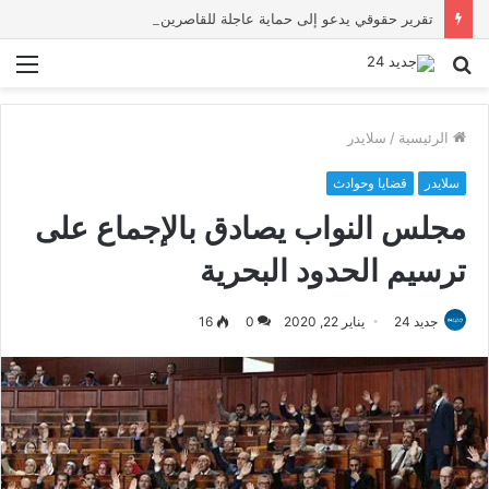
تقرير حقوقي يدعو إلى حماية عاجلة للقاصرين بسبتة ويحذر من تصاعد المخاطر والاستغلال
بحث
الق
عن
الرئيسية
/
سلايدر
سلايدر
قضايا وحوادث
مجلس النواب يصادق بالإجماع على
ترسيم الحدود البحرية
جديد 24
يناير 22, 2020
0
16