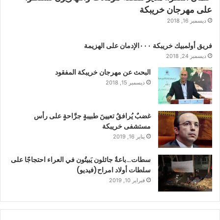
على مهرجان خريبكة
ديسمبر 16, 2018
فريق أولمبيك خريبكة ٠٠٠الإدمان على الهزيمة
ديسمبر 24, 2018
البحث عن مهرجان خريبكة المفقود
ديسمبر 15, 2018
غضبٌ يُرافقُ تعيينَ طبيبةٍ جرَّاحةٍ على رأس
مستشفى خريبكة
يناير 16, 2019
سطات…باعةٌ جائلون يَبيتُون في العراء احتجاجًا على
سلطات أولاد امراح(فيديو)
فبراير 10, 2019