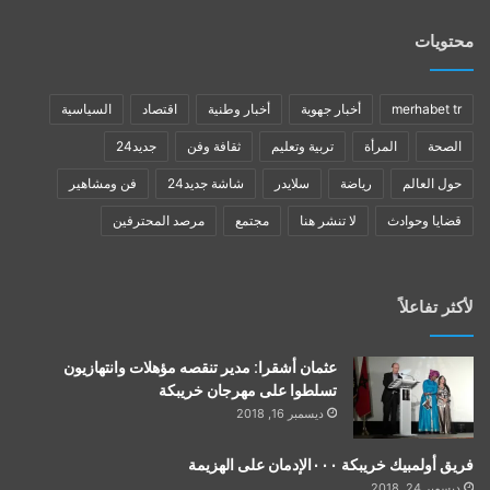
محتويات
merhabet tr
أخبار جهوية
أخبار وطنية
اقتصاد
السياسية
الصحة
المرأة
تربية وتعليم
ثقافة وفن
جديد24
حول العالم
رياضة
سلايدر
شاشة جديد24
فن ومشاهير
قضايا وحوادث
لا تنشر هنا
مجتمع
مرصد المحترفين
لأكثر تفاعلاً
عثمان أشقرا: مدير تنقصه مؤهلات وانتهازيون
تسلطوا على مهرجان خريبكة
ديسمبر 16, 2018
فريق أولمبيك خريبكة ٠٠٠الإدمان على الهزيمة
ديسمبر 24, 2018