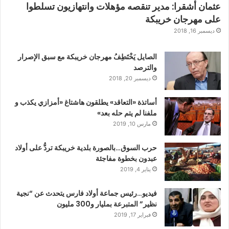
عثمان أشقرا: مدير تنقصه مؤهلات وانتهازيون تسلطوا
على مهرجان خريبكة
ديسمبر 16, 2018
الصايل يَخْتَطِفُ مهرجان خريبكة مع سبق الإصرار
والترصد
ديسمبر 20, 2018
أساتذة «التعاقد» يطلقون هاشتاغ «أمزازي يكذب و
ملفنا لم يتم حله بعد»
مارس 10, 2019
حرب السوق…بالصورة بلدية خريبكة تردُّ على أولاد
عبدون بخطوة مفاجئة
يناير 4, 2019
فيديو…رئيس جماعة أولاد فارس يتحدث عن “نجية
نظير” المتبرعة بمليار و300 مليون
فبراير 17, 2019