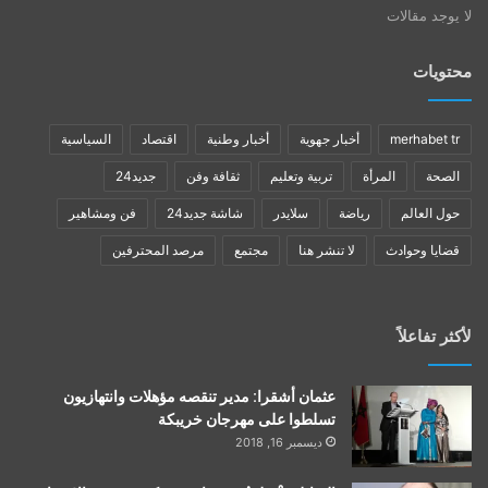
لا يوجد مقالات
محتويات
merhabet tr
أخبار جهوية
أخبار وطنية
اقتصاد
السياسية
الصحة
المرأة
تربية وتعليم
ثقافة وفن
جديد24
حول العالم
رياضة
سلايدر
شاشة جديد24
فن ومشاهير
قضايا وحوادث
لا تنشر هنا
مجتمع
مرصد المحترفين
لأكثر تفاعلاً
عثمان أشقرا: مدير تنقصه مؤهلات وانتهازيون
تسلطوا على مهرجان خريبكة
ديسمبر 16, 2018