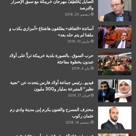
الصايل يَخْتَطِفُ مهرجان خريبكة مع سبق الإصرار
والترصد
ديسمبر 20, 2018
أساتذة «التعاقد» يطلقون هاشتاغ «أمزازي يكذب و
ملفنا لم يتم حله بعد»
مارس 10, 2019
حرب السوق…بالصورة بلدية خريبكة تردُّ على أولاد
عبدون بخطوة مفاجئة
يناير 4, 2019
فيديو…رئيس جماعة أولاد فارس يتحدث عن “نجية
نظير” المتبرعة بمليار و300 مليون
فبراير 17, 2019
محترف المسرح والفنون يكرم إبن مدينة وادي زم
عثمان ركوب
ديسمبر 14, 2018