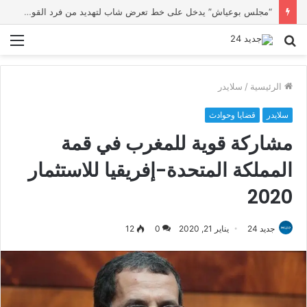
وزارة التربية الوطنية تؤكد انطلاق الدخول المدرسي 2026-2027 في موعده الرسمي
بحث
الق
عن
الرئيسية
/
سلايدر
سلايدر
قضايا وحوادث
مشاركة قوية للمغرب في قمة
المملكة المتحدة-إفريقيا للاستثمار
2020
جديد 24
يناير 21, 2020
0
12