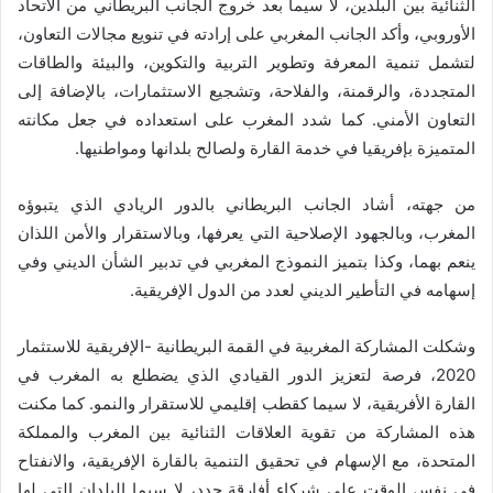
الثنائية بين البلدين، لا سيما بعد خروج الجانب البريطاني من الاتحاد
الأوروبي، وأكد الجانب المغربي على إرادته في تنويع مجالات التعاون،
لتشمل تنمية المعرفة وتطوير التربية والتكوين، والبيئة والطاقات
المتجددة، والرقمنة، والفلاحة، وتشجيع الاستثمارات، بالإضافة إلى
التعاون الأمني. كما شدد المغرب على استعداده في جعل مكانته
المتميزة بإفريقيا في خدمة القارة ولصالح بلدانها ومواطنيها.
من جهته، أشاد الجانب البريطاني بالدور الريادي الذي يتبوؤه
المغرب، وبالجهود الإصلاحية التي يعرفها، وبالاستقرار والأمن اللذان
ينعم بهما، وكذا بتميز النموذج المغربي في تدبير الشأن الديني وفي
إسهامه في التأطير الديني لعدد من الدول الإفريقية.
وشكلت المشاركة المغربية في القمة البريطانية -الإفريقية للاستثمار
2020، فرصة لتعزيز الدور القيادي الذي يضطلع به المغرب في
القارة الأفريقية، لا سيما كقطب إقليمي للاستقرار والنمو. كما مكنت
هذه المشاركة من تقوية العلاقات الثنائية بين المغرب والمملكة
المتحدة، مع الإسهام في تحقيق التنمية بالقارة الإفريقية، والانفتاح
في نفس الوقت على شركاء أفارقة جدد، لا سيما البلدان التي لها