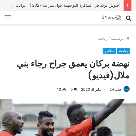
أخنوش يؤكد في المذكرة التوجيهية حول ميزانية 2027 أن ثوابت العدالة الاجتماعية والمجالية خيار استراتيجي للبلاد
بحث
الق
عن
الرئيسية
/
رياضة
رياضة
سلايدر
نهضة بركان يعمق جراح رجاء بني
ملال(فيديو)
جديد 24
يناير 6, 2020
0
10