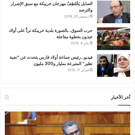
الصايل يَخْتَطِفُ مهرجان خريبكة مع سبق الإصرار
والترصد
ديسمبر 20, 2018
حرب السوق…بالصورة بلدية خريبكة تردُّ على أولاد
عبدون بخطوة مفاجئة
يناير 4, 2019
فيديو…رئيس جماعة أولاد فارس يتحدث عن “نجية
نظير” المتبرعة بمليار و300 مليون
فبراير 17, 2019
آخر الأخبار