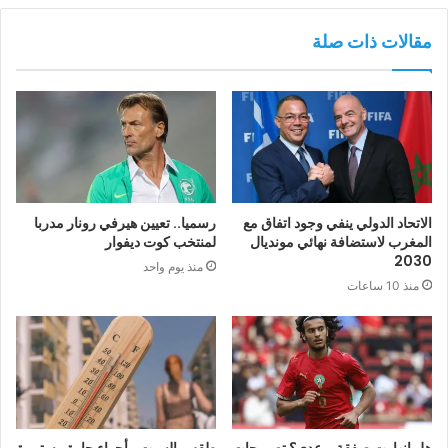
مقالات ذات صلة
الاتحاد الدولي ينفي وجود اتفاق مع
رسميا.. تعيين هيرفي رونار مدربا
المغرب لاستضافة نهائي مونديال
لمنتخب كوت ديفوار
2030
منذ يوم واحد
منذ 10 ساعات
هل انهارت صفقة بوعدي؟ تصريحات
طقس السبت.. أجواء حارة مستمرة