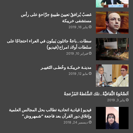
غضبٌ يُرافقُ تعيينَ طبيبةٍ جرَّاحةٍ على رأس
مستشفى خريبكة
يناير 16, 2019
سطات…باعةٌ جائلون يَبيتُون في العراء احتجاجًا على
سلطات أولاد امراح(فيديو)
فبراير 10, 2019
مدينـة خريبكـة وخُطـى التَغييـر
مايو 12, 2019
اَلصَّحْوَةُ الثَّقافيَّةُ…تلك السُّلطةُ المُزْعجةُ
يناير 3, 2019
فيديو | قيادية اتحادية تطالب بحل المجالس العلمية
وإغلاق دور القرآن بعد فاجعة “شمهروش”
ديسمبر 24, 2018