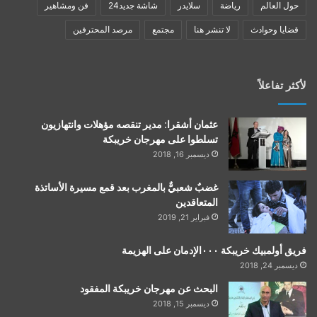
حول العالم
رياضة
سلايدر
شاشة جديد24
فن ومشاهير
قضايا وحوادث
لا تنشر هنا
مجتمع
مرصد المحترفين
لأكثر تفاعلاً
عثمان أشقرا: مدير تنقصه مؤهلات وانتهازيون
تسلطوا على مهرجان خريبكة
ديسمبر 16, 2018
غضبٌ شعبيٌّ بالمغرب بعد قمع مسيرة الأساتذة
المتعاقدين
فبراير 21, 2019
فريق أولمبيك خريبكة ٠٠٠الإدمان على الهزيمة
ديسمبر 24, 2018
البحث عن مهرجان خريبكة المفقود
ديسمبر 15, 2018