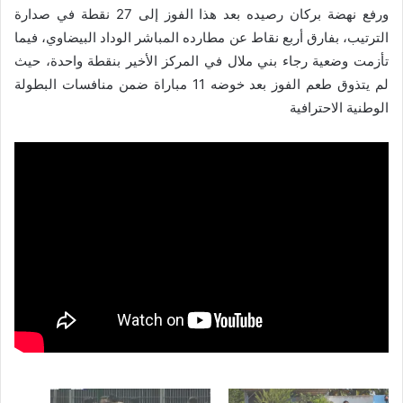
ورفع نهضة بركان رصيده بعد هذا الفوز إلى 27 نقطة في صدارة
الترتيب، بفارق أربع نقاط عن مطارده المباشر الوداد البيضاوي، فيما
تأزمت وضعية رجاء بني ملال في المركز الأخير بنقطة واحدة، حيث
لم يتذوق طعم الفوز بعد خوضه 11 مباراة ضمن منافسات البطولة
الوطنية الاحترافية