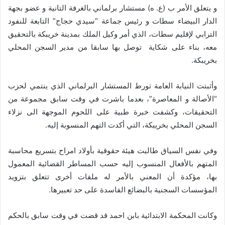
و يتعلق الأمر ب (ع. ه) مستشار برلماني بالغرفة التانية و عضو بجهة
الدار البيضاء سطات و رئيس جماعة “سيدي حجاج” التابعة للنفود
الترابي لإقليم سطات، الذي أمر وكيل الملك بمدينة خريبكة بالتحقيق
معه، بناء على شكاية توصل بها سابقا من مدير السجن المحلي
بخريبكة.
وأثبتت النيابة العامة تورط المستشار البرلماني الذي ينتمي لحزب
“الأصالة و المعاصرة”، بعدما باشرت في وقت سابق مجموعة من
التحقيقات، وكشفت خبرة طبية على اللحوم الموجهة الى نزلاء
السجن المحلي بخريبكة، التي أكدت التهم المنسوبة إليه.
وفي نفس السياق طالبت هيئة حقوقية بأولاد امراح بتسريع محاسبة
المتهم بالأفعال المنسوب إليه حسب المساطر القضائية المعمول
بها، مؤكدة أن المعني بالأمر له ملفات أخرى تتعلق بتزويد
المؤسسات السجنية بالبضائع الفاسدة على حد تعبيرها.
وكانت المحكمة الابتدائية بابن احمد قد قضت في وقت سابق بالحكم