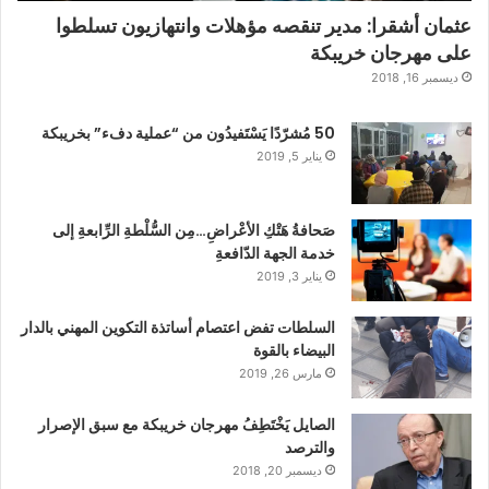
عثمان أشقرا: مدير تنقصه مؤهلات وانتهازيون تسلطوا
على مهرجان خريبكة
ديسمبر 16, 2018
50 مُشرّدًا يَسْتَفيدُون من “عملية دفء” بخريبكة
يناير 5, 2019
صَحافةُ هَتْكِ الأعْراضِ…مِن السُّلْطةِ الرِّابعةِ إلى
خدمة الجهة الدّافعةِ
يناير 3, 2019
السلطات تفض اعتصام أساتذة التكوين المهني بالدار
البيضاء بالقوة
مارس 26, 2019
الصايل يَخْتَطِفُ مهرجان خريبكة مع سبق الإصرار
والترصد
ديسمبر 20, 2018