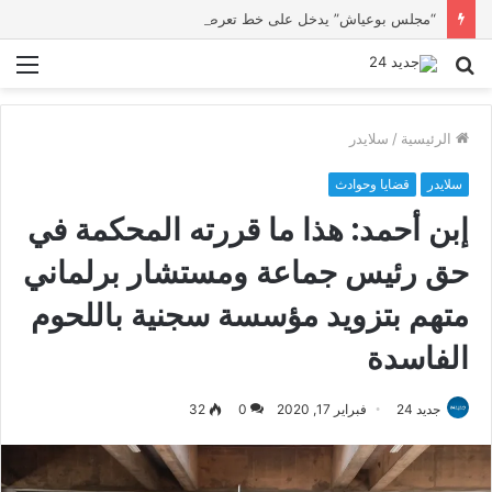
“مجلس بوعياش” يدخل على خط تعرض شاب لتهديد من فرد القوات العمومية
بحث
الق
عن
الرئيسية
/
سلايدر
سلايدر
قضايا وحوادث
إبن أحمد: هذا ما قررته المحكمة في
حق رئيس جماعة ومستشار برلماني
متهم بتزويد مؤسسة سجنية باللحوم
الفاسدة
جديد 24
فبراير 17, 2020
0
32