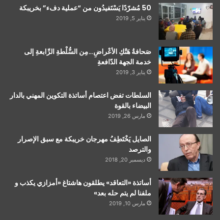
50 مُشرّدًا يَسْتَفيدُون من “عملية دفء” بخريبكة
يناير 5, 2019
صَحافةُ هَتْكِ الأعْراضِ…مِن السُّلْطةِ الرِّابعةِ إلى
خدمة الجهة الدّافعةِ
يناير 3, 2019
السلطات تفض اعتصام أساتذة التكوين المهني بالدار
البيضاء بالقوة
مارس 26, 2019
الصايل يَخْتَطِفُ مهرجان خريبكة مع سبق الإصرار
والترصد
ديسمبر 20, 2018
أساتذة «التعاقد» يطلقون هاشتاغ «أمزازي يكذب و
ملفنا لم يتم حله بعد»
مارس 10, 2019