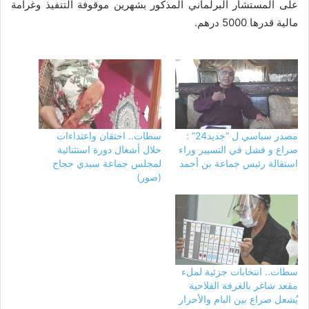
على المستشار البرلماني المذكور بشهرين موقوفة التنفيذ وغرامة
مالية قدرها 5000 درهم.
مصدر سياسي ل “جديد24” :
سطات.. احتقان واعتداءات
صراع و فشل في التسيير وراء
خلال أشغال دورة استثنائية
استقالة رئيس جماعة بن أحمد
لمجلس جماعة سيدي حجاج
(صور)
سطات.. انتخابات جزئية لملء
مقعد شاغر بالغرفة الفلاحية
يُشعل صراع بين البام والأحرار