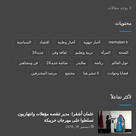
لا يوجد مقالات
محتويات
merhabet tr
أخبار جهوية
أخبار وطنية
اقتصاد
السياسية
الصحة
المرأة
تربية وتعليم
ثقافة وفن
جديد24
حول العالم
رياضة
سلايدر
شاشة جديد24
فن ومشاهير
قضايا وحوادث
لا تنشر هنا
مجتمع
مرصد المحترفين
لأكثر تفاعلاً
عثمان أشقرا: مدير تنقصه مؤهلات وانتهازيون
تسلطوا على مهرجان خريبكة
ديسمبر 16, 2018